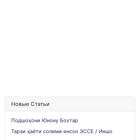
Новые Статьи
Подшоҳони Юнону Бохтар
Тарзи ҳаёти солими инсон ЭССЕ / Иншо