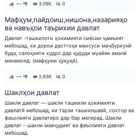
—
3.09K
0
Мафҳум,пайдоиш,нишона,назарияҳо
ва навъҳои таърихии давлат
Давлат -ташкилоти ҳокимияти сиёсии ҷамъият
мебошад, ки дорои дастгоҳи махсуси маҷбуркунӣ
буда, салоҳияти худро дар ҳудуди муайян амалӣ
менамояд. (мафҳуми ҳуқуқӣ).
—
2.93K
0
Шаклҳои давлат
Шакли давлат — шакли ташкили ҳокимияти
давлатӣ мебошад, ки тарзи ташкилшавӣ, сохтор ва
фаъолияти давлатиро дар бар мегирад. Шакли
давлат – шакли мавҷудият ва фаъолияти давлат
мебошад.