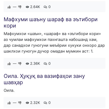
—
2.64K
0
Мафхуми шаъну шараф ва эътибори
кори
Мафхумхои «шаън», «шараф» ва «эътибори кори»
аз чумлаи мафхумхои пахнгашта набошанд хам,
дар санадхои гуногуни меъёрии хукуки онхоро дар
шаклхои гуногун дучор омадан мумкин аст: 1.
—
2.36K
0
Оила. Ҳуқуқ ва вазифаҳои зану
шавҳар
Оила.
—
2.32K
0