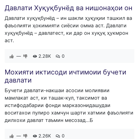
Давлати Хуқуқбунёд ва нишонаҳои он
Давлати хуқуқбунёд – ин шакли ҳуқуқии ташкил ва
фаъолияти ҳокимияти сиёсии омма аст. Давлати
хуқуқбунёд – давлатест, ки дар он хуқуқ ҳукмрон
аст.
—
2.28K
0
Мохияти иктисоди ичтимоии бучети
давлати
Бучети давлати-накшаи асосии молиявии
мамлакат аст, ки ташак-кул, таксимот ва
истифодабарии фонди марказонидашудаи
воситахои пулиро хамчун шарти хатмии фаъолияти
дилхохи давлат таъмин месозад…Б
—
2.26K
0