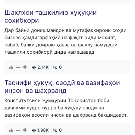
​Шаклхои ташкилию хуқуқии
сохибкори
Дар байни донишмандон ва мутафаккирони соҳаи
бизнес ҳамдигарфаҳмӣ на фақат оиди моҳият,
сабаб, балки доираю ҳавза ва шаклу намудҳои
ташкили соҳибкорӣ дида намешавад.
—
2.14K
0
Таснифи ҳуқуқ, озодӣ ва вазифаҳои
инсон ва шаҳрванд
Конститутсияи Ҷумҳурии Тоҷикистон боби
дуввуми худро пурра ба ҳуқуқу озоди ва
вазифаҳои асосии инсон ва шаҳрванд бахшидааст.
—
1.98K
0