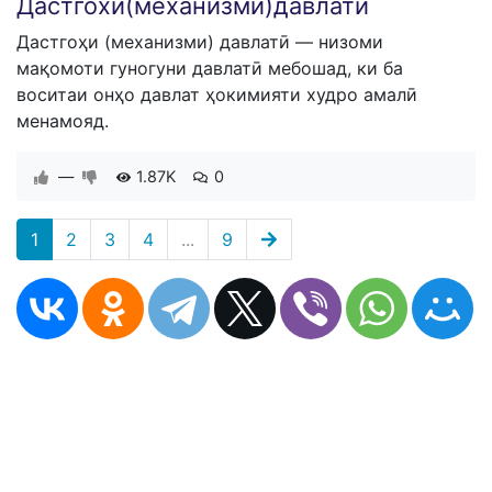
Дастгохи(механизми)давлати
Дастгоҳи (механизми) давлатӣ — низоми
мақомоти гуногуни давлатӣ мебошад, ки ба
воситаи онҳо давлат ҳокимияти худро амалӣ
менамояд.
—
1.87K
0
1
2
3
4
...
9