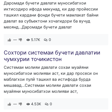
Даромади бучети давлати муносибатхои
иктисодиро ифода мекунад, ки дар проӣессии
ташкил кардани фонди бучети мамлакат байни
давлат ва субъектони хочагидори ба вучуд
меоянд…Даромади бучети давлат
—
5.17K
0
Сохтори системаи бучети давлатии
чумхурии точикистон
Системаи молияи давлати сохаи муайяни
муносибатхои молияви аст, ки дар просеси он
маблагхои пулӣ ташкил ва истифода бурда
мешавад…Системаи молияи давлати сохаи
муайяни муносибатхои молияви аст,
—
4.53K
0