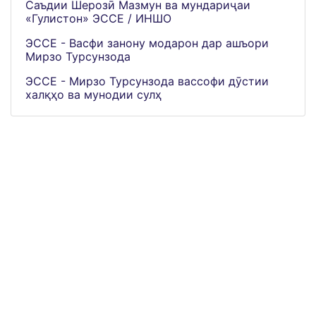
Саъдии Шерозӣ Мазмун ва мундариҷаи
«Гулистон» ЭССЕ / ИНШО
ЭССЕ - Васфи занону модарон дар ашъори
Мирзо Турсунзода
ЭССЕ - Мирзо Турсунзода вассофи дӯстии
халқҳо ва мунодии сулҳ