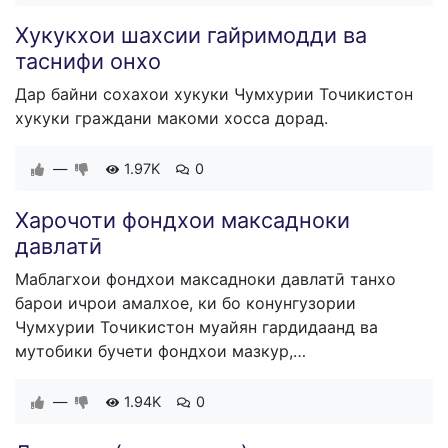
​Хукукхои шахсии гайримодди ва
таснифи онхо
Дар байни сохахои хукуки Чумхурии Точикистон
хукуки граждани макоми хосса дорад.
—
1.97K
0
Харочоти фондхои максадноки
давлатӣ
Маблагхои фондхои максадноки давлатӣ танхо
барои ичрои амалхое, ки бо конунгузории
Чумхурии Точикистон муайян гардидаанд ва
мутобики бучети фондхои мазкур,…
—
1.94K
0