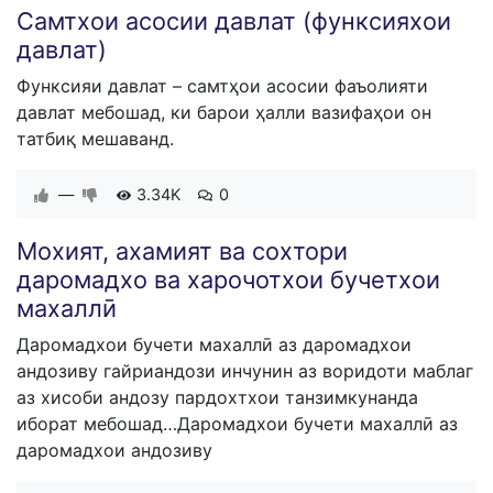
Самтхои асосии давлат (функсияхои
давлат)
Функсияи давлат – самтҳои асосии фаъолияти
давлат мебошад, ки барои ҳалли вазифаҳои он
татбиқ мешаванд.
—
3.34K
0
Мохият, ахамият ва сохтори
даромадхо ва харочотхои бучетхои
махаллӣ
Даромадхои бучети махаллӣ аз даромадхои
андозиву гайриандози инчунин аз воридоти маблаг
аз хисоби андозу пардохтхои танзимкунанда
иборат мебошад…Даромадхои бучети махаллӣ аз
даромадхои андозиву