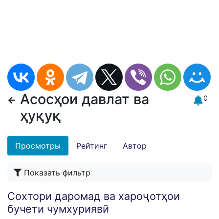
Асосҳои давлат ва
0
ҳуқуқ
Просмотры
Рейтинг
Автор
Показать фильтр
Сохтори даромад ва хароҷотҳои
бучети чумхуриявӣ