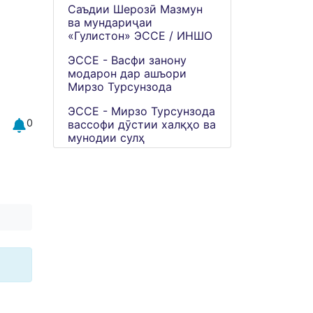
Саъдии Шерозӣ Мазмун
ва мундариҷаи
«Гулистон» ЭССЕ / ИНШО
ЭССЕ - Васфи занону
модарон дар ашъори
Мирзо Турсунзода
ЭССЕ - Мирзо Турсунзода
0
вассофи дӯстии халқҳо ва
мунодии сулҳ