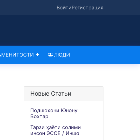
Войти
Регистрация
АМЕНИТОСТИ
ЛЮДИ
Новые Статьи
Подшоҳони Юнону
Бохтар
Тарзи ҳаёти солими
инсон ЭССЕ / Иншо