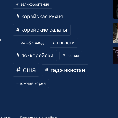
великобритания
корейская кухня
корейские салаты
ть
новости
мавзӯи озод
по-корейски
россия
сша
таджикистан
южная корея