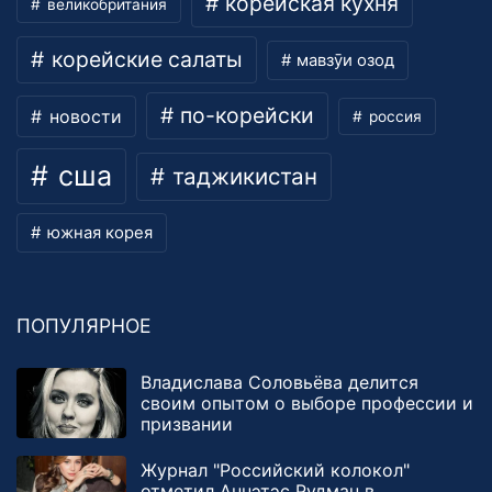
корейская кухня
великобритания
корейские салаты
мавзӯи озод
по-корейски
новости
россия
сша
таджикистан
южная корея
ПОПУЛЯРНОЕ
Владислава Соловьёва делится
своим опытом о выборе профессии и
призвании
Журнал "Российский колокол"
отметил Аннэтэс Рудман в