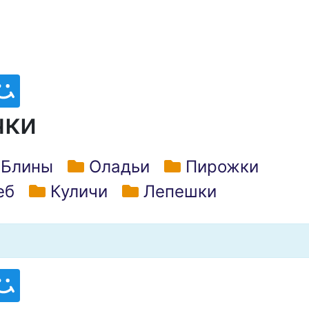
чки
Блины
Оладьи
Пирожки
еб
Куличи
Лепешки