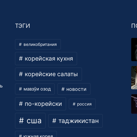
ТЭГИ
П
великобритания
корейская кухня
корейские салаты
ть
новости
мавзӯи озод
по-корейски
россия
сша
таджикистан
южная корея