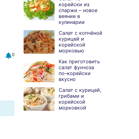
корейски из
спаржи – новое
веяние в
кулинарии
Салат с копчёной
курицей и
корейской
морковью
0
Как приготовить
салат фунчоза
по–корейски
вкусно
Салат с курицей,
грибами и
корейской
морковкой