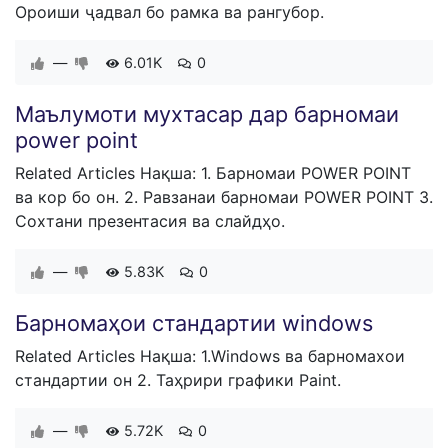
Ороиши ҷадвал бо рамка ва рангубор.
—
6.01K
0
Маълумоти мухтасар дар барномаи
power point
Related Articles Нақша: 1. Барномаи POWER POINT
ва кор бо он. 2. Равзанаи барномаи POWER POINT 3.
Сохтани презентасия ва слайдҳо.
—
5.83K
0
Барномаҳои стандартии windows
Related Articles Нақша: 1.Windows ва барномахои
стандартии он 2. Таҳрири графики Paint.
—
5.72K
0