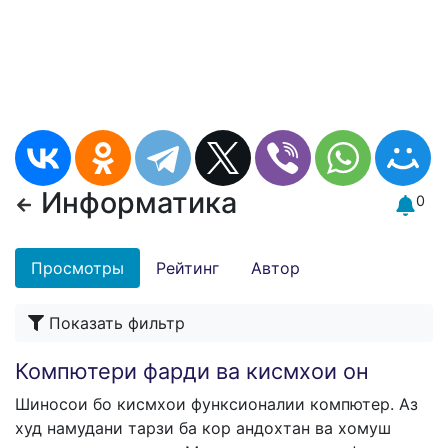
Информатика
0
Просмотры
Рейтинг
Автор
Показать фильтр
​Компютери фарди ва кисмхои он
Шиносои бо кисмхои функсионалии компютер. Аз
худ намудани тарзи ба кор андохтан ва хомуш