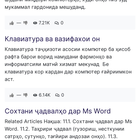
мукаммал гардонида мешуданд.
—
7.21K
0
Клавиатура ва вазифахои он
Клавиатура таҷҳизоти асосии компютер ба ҳисоб
рафта барои ворид намудани фармонҳо ва
информатсияи матнӣ хизмат мекунад Бе
клавиатура кор кардан дар компютер ғайриимкон
аст.
—
6.14K
0
Сохтани ҷадвалҳо дар Ms Word
Related Articles Нақша: 11.1. Сохтани ҷадвал дар Ms
Word. 11.2. Таҳрири ҷадвал (гузориш, несткунии
сатрҳо, сутунҳо, тағйири андозаи онҳо). 11.3.