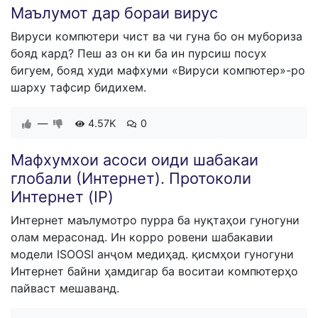
Маълумот дар бораи вирус
Вируси компютери чист ва чи гуна бо он мубориза
бояд кард? Пеш аз он ки ба ин пурсиш посух
бигуем, бояд худи мафхуми «Вируси компютер»-ро
шарху тафсир бидихем.
—
4.57K
0
​Мафхумхои асоси оиди шабакаи
глобали (Интернет). Протоколи
Интернет (IP)
Интернет маълумотро пурра ба нуқтаҳои гуногуни
олам мерасонад. Ин корро ровени шабакавии
модели ISOOSI анҷом медиҳад. қисмҳои гуногуни
Интернет байни ҳамдигар ба воситаи компютерҳо
пайваст мешаванд.