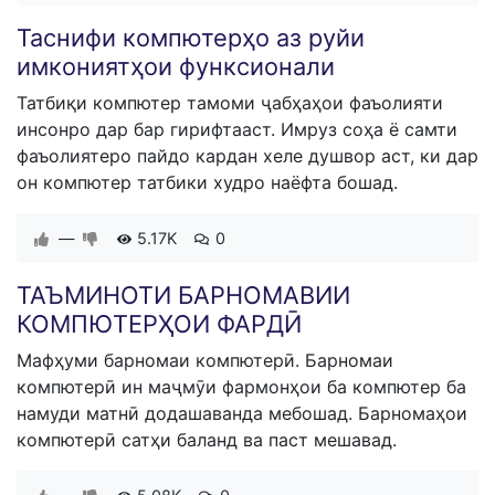
Таснифи компютерҳо аз руйи
имкониятҳои функсионали
Татбиқи компютер тамоми ҷабҳаҳои фаъолияти
инсонро дар бар гирифтааст. Имруз соҳа ё самти
фаъолиятеро пайдо кардан хеле душвор аст, ки дар
он компютер татбики худро наёфта бошад.
—
5.17K
0
ТАЪМИНОТИ БАРНОМАВИИ
КОМПЮТЕРҲОИ ФАРДӢ
Мафҳуми барномаи компютерӣ. Барномаи
компютерӣ ин маҷмӯи фармонҳои ба компютер ба
намуди матнӣ додашаванда мебошад. Барномаҳои
компютерӣ сатҳи баланд ва паст мешавад.