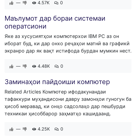
—
4.57K
0
Маълумот дар бораи системаи
оператсиони
Яке аз хусусиятҳои компютерхои IBM PC аз он
иборат буд, ки дар онхо реҷаҳои матнӣ ва графикӣ
экранро дар як вақт истифода бурдан мумкин нест.
—
4.48K
0
Заминаҳои пайдоиши компютер
Related Articles Компютер ифодакунандаи
тафаккури муҳандисони давру замонҳои гуногун ба
ҳисоб меравад, ки онҳо садсолаҳо дар пешбурди
техникаи ҳисоббарор заҳматҳо кашидаанд.
—
4.25K
0