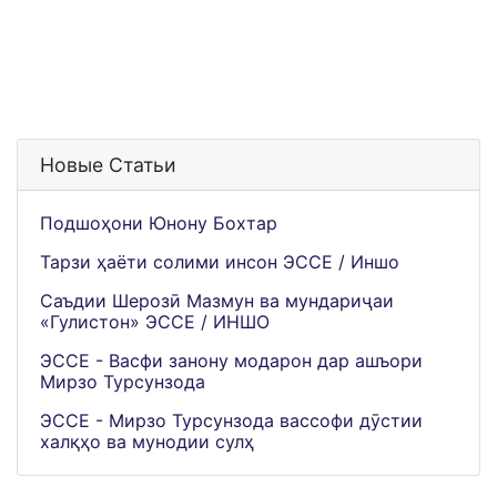
Новые Статьи
Подшоҳони Юнону Бохтар
Тарзи ҳаёти солими инсон ЭССЕ / Иншо
Саъдии Шерозӣ Мазмун ва мундариҷаи
«Гулистон» ЭССЕ / ИНШО
ЭССЕ - Васфи занону модарон дар ашъори
Мирзо Турсунзода
ЭССЕ - Мирзо Турсунзода вассофи дӯстии
халқҳо ва мунодии сулҳ