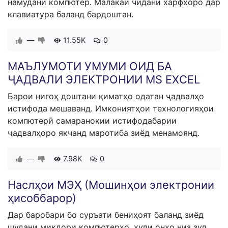
намудани компютер. Малакаи чидани харфхоро дар
клавиатура баланд бардоштан.
—
11.55K
0
МАЪЛУМОТИ УМУМИ ОИД БА
ҶАДВАЛИ ЭЛЕКТРОНИИ MS EXCEL
Барои нигоҳ доштани қиматҳо одатан ҷадвалҳо
истифода мешаванд. Имкониятҳои технологияҳои
компютерӣ самаранокии истифодабарии
ҷадвалҳоро якчанд маротиба зиёд менамоянд.
—
7.98K
0
​Наслҳои МЭҲ (Мошинҳои электронии
ҳисоббарор)
Дар баробари бо суръати бениҳоят баланд зиёд
шудани миқдори компютерҳо, худи онҳо низ зуд