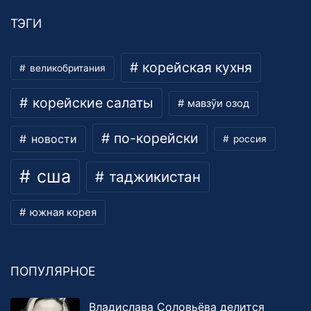
ТЭГИ
корейская кухня
великобритания
корейские салаты
мавзӯи озод
по-корейски
новости
россия
сша
таджикистан
южная корея
ПОПУЛЯРНОЕ
Владислава Соловьёва делится