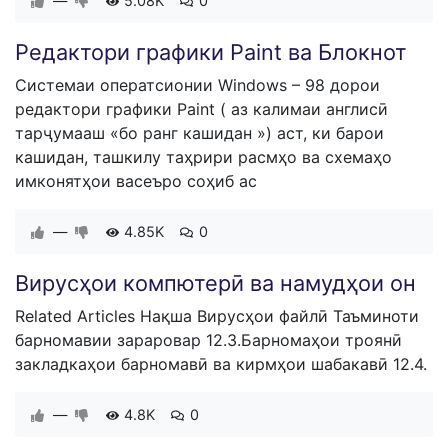
—
5.08K
0
Редактори графики Paint ва Блокнот
Системаи оператсионии Windows – 98 дорои
редактори графики Paint ( аз калимаи англисӣ
тарҷумааш «бо ранг кашидан ») аст, ки барои
кашидан, ташкилу таҳрири расмҳо ва схемаҳо
имконятҳои васеъро соҳиб ас
—
4.85K
0
Вирусҳои компютерӣ ва намудҳои он
Related Articles Нақша Вирусҳои файлӣ Таъминоти
барномавии зараровар 12.3.Барномаҳои троянӣ
закладкаҳои барномавӣ ва кирмҳои шабакавӣ 12.4.
—
4.8K
0