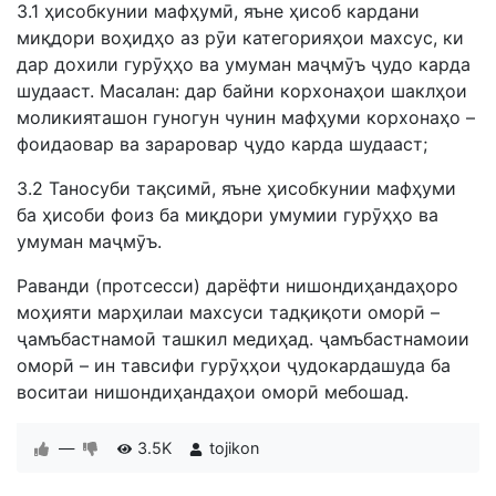
3.1 ҳисобкунии мафҳумӣ, яъне ҳисоб кардани
миқдори воҳидҳо аз рӯи категорияҳои махсус, ки
дар дохили гурӯҳҳо ва умуман маҷмӯъ ҷудо карда
шудааст. Масалан: дар байни корхонаҳои шаклҳои
моликияташон гуногун чунин мафҳуми корхонаҳо –
фоидаовар ва зараровар ҷудо карда шудааст;
3.2 Таносуби тақсимӣ, яъне ҳисобкунии мафҳуми
ба ҳисоби фоиз ба миқдори умумии гурӯҳҳо ва
умуман маҷмӯъ.
Раванди (протсесси) дарёфти нишондиҳандаҳоро
моҳияти марҳилаи махсуси тадқиқоти оморӣ –
ҷамъбастнамоӣ ташкил медиҳад. ҷамъбастнамоии
оморӣ – ин тавсифи гурӯҳҳои ҷудокардашуда ба
воситаи нишондиҳандаҳои оморӣ мебошад.
—
3.5K
tojikon