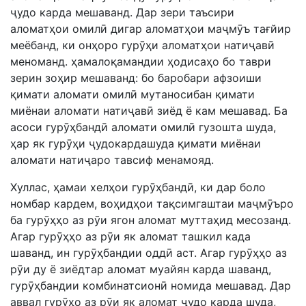
ҷудо карда мешаванд. Дар зери таъсири
аломатҳои омилӣ дигар аломатҳои маҷмӯъ тағйир
меёбанд, ки онҳоро гурӯҳи аломатҳои натиҷавӣ
меноманд. ҳамалоқамандии ҳодисаҳо бо таври
зерин зоҳир мешаванд: бо баробари афзоиши
қимати аломати омилӣ мутаносибан қимати
миёнаи аломати натиҷавӣ зиёд ё кам мешавад. Ба
асоси гурӯҳбандӣ аломати омилӣ гузошта шуда,
ҳар як гурӯҳи ҷудокардашуда қимати миёнаи
аломати натиҷаро тавсиф менамояд.
Хуллас, ҳамаи хелҳои гурӯҳбандӣ, ки дар боло
номбар кардем, воҳидҳои тақсимгаштаи маҷмӯъро
ба гурӯҳҳо аз рӯи ягон аломат муттаҳид месозанд.
Агар гурӯҳҳо аз рӯи як аломат ташкил када
шаванд, ин гурӯҳбандии оддӣ аст. Агар гурӯҳҳо аз
рӯи ду ё зиёдтар аломат муайян карда шаванд,
гурӯҳбандии комбинатсионӣ номида мешавад. Дар
аввал гурӯҳо аз рӯи як аломат ҷудо карда шуда,