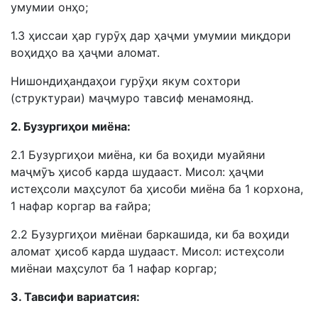
умумии онҳо;
1.3 ҳиссаи ҳар гурӯҳ дар ҳаҷми умумии миқдори
воҳидҳо ва ҳаҷми аломат.
Нишондиҳандаҳои гурӯҳи якум сохтори
(структураи) маҷмуро тавсиф менамоянд.
2. Бузургиҳои миёна:
2.1 Бузургиҳои миёна, ки ба воҳиди муайяни
маҷмӯъ ҳисоб карда шудааст. Мисол: ҳаҷми
истеҳсоли маҳсулот ба ҳисоби миёна ба 1 корхона,
1 нафар коргар ва ғайра;
2.2 Бузургиҳои миёнаи баркашида, ки ба воҳиди
аломат ҳисоб карда шудааст. Мисол: истеҳсоли
миёнаи маҳсулот ба 1 нафар коргар;
3. Тавсифи вариатсия: