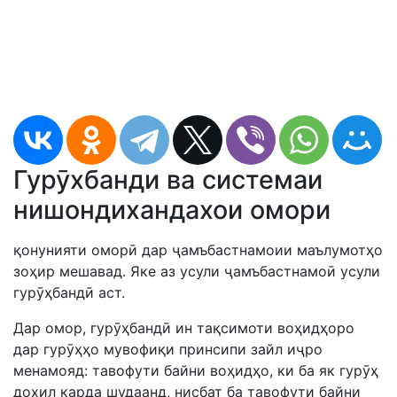
Гурӯхбанди ва системаи
нишондихандахои омори
қонунияти оморӣ дар ҷамъбастнамоии маълумотҳо
зоҳир мешавад. Яке аз усули ҷамъбастнамоӣ усули
гурӯҳбандӣ аст.
Дар омор, гурӯҳбандӣ ин тақсимоти воҳидҳоро
дар гурӯҳҳо мувофиқи принсипи зайл иҷро
менамояд: тавофути байни воҳидҳо, ки ба як гурӯҳ
дохил карда шудаанд, нисбат ба тавофути байни