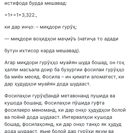
истифода бурда мешавад:
=1+=1+3,322.,
ки дар инҷо: – миқдори гурӯҳ;
— миқдори воҳидҳои маҷмӯъ (натиҷа то адади
бутун ихтисор карда мешавад).
Агар миқдори гурӯҳҳо муайян шуда бошад, он гоҳ
ҳалли масъала доир ба бузургии фосилаи гурӯҳҳо
ба миён меояд. Фосила – ин қимати аломатест, ки
дар ҳудудҳои муайян дода шудааст.
Фосилаҳои гурӯҳбандӣ метавонанд пушида ва
кушода бошанд. Фосилаҳои пӯшида гуфта
фосилаеро меноманд, ки дар онҳо ҳудудҳои болоӣ
ва поёнӣ дода шудааст. Интервалҳои кушода
бошад, фосилаҳоянд, ки дар онҳо танҳо як ҳудуд
дода шудааст, яъне болоӣ дар гурӯҳи якум ва