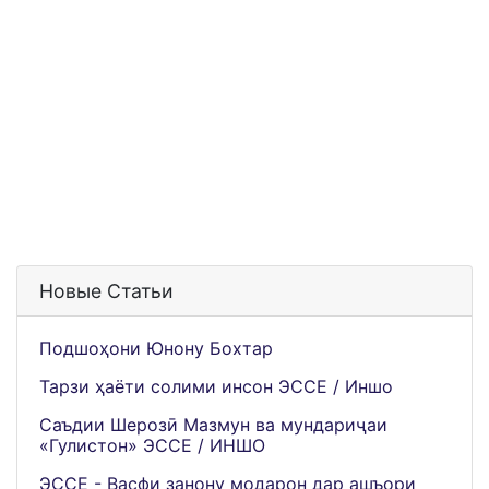
Новые Статьи
Подшоҳони Юнону Бохтар
Тарзи ҳаёти солими инсон ЭССЕ / Иншо
Саъдии Шерозӣ Мазмун ва мундариҷаи
«Гулистон» ЭССЕ / ИНШО
ЭССЕ - Васфи занону модарон дар ашъори