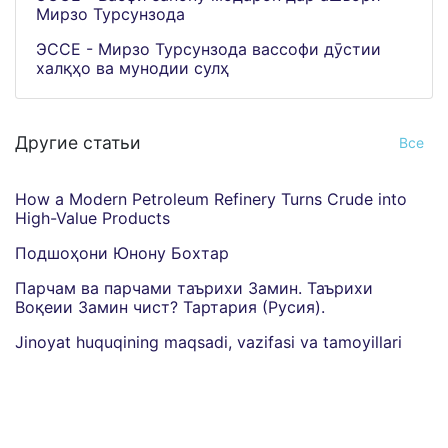
Мирзо Турсунзода
ЭССЕ - Мирзо Турсунзода вассофи дӯстии
халқҳо ва мунодии сулҳ
Другие статьи
Все
How a Modern Petroleum Refinery Turns Crude into
High-Value Products
Подшоҳони Юнону Бохтар
Парчам ва парчами таърихи Замин. Таърихи
Воқеии Замин чист? Тартария (Русия).
Jinoyat huquqining maqsadi, vazifasi va tamoyillari