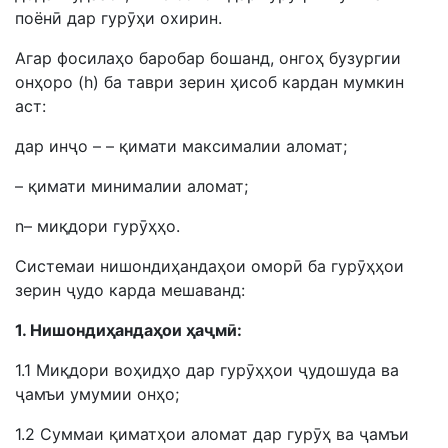
поёнӣ дар гурӯҳи охирин.
Агар фосилаҳо баробар бошанд, онгоҳ бузургии
онҳоро (h) ба таври зерин ҳисоб кардан мумкин
аст:
дар инҷо – – қимати максималии аломат;
– қимати минималии аломат;
n– миқдори гурӯҳҳо.
Системаи нишондиҳандаҳои оморӣ ба гурӯҳҳои
зерин ҷудо карда мешаванд:
1. Нишондиҳандаҳои ҳаҷмӣ:
1.1 Миқдори воҳидҳо дар гурӯҳҳои ҷудошуда ва
ҷамъи умумии онҳо;
1.2 Суммаи қиматҳои аломат дар гурӯҳ ва ҷамъи