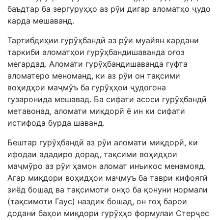
баъдтар ба зергуруҳҳо аз рӯи дигар аломатҳо ҷудо
карда мешаванд.
Тартибдиҳии гурӯҳбандӣ аз рӯи муайян кардани
таркиби аломатҳои гурӯҳбандишаванда оғоз
мегардад. Аломати гурӯҳбандишаванда гуфта
аломатеро меноманд, ки аз рӯи он тақсими
воҳидҳои маҷмӯъ ба гурӯҳҳои ҷудогона
гузаронида мешавад. Ба сифати асоси гурӯҳбандӣ
метавонад, аломати миқдорӣ ё ин ки сифати
истифода бурда шаванд.
Бештар гурӯҳбандӣ аз рӯи аломати миқдорӣ, ки
ифодаи ададиро дорад, тақсими воҳидҳои
маҷмӯро аз рӯи ҳамон аломат инъикос менамояд.
Агар миқдори воҳидҳои маҷмуъ ба таври кифоягӣ
зиёд бошад ва тақсимоти онҳо ба қонуни нормали
(тақсимоти Гаус) наздик бошад, он гоҳ барои
додани баҳои миқдори гурӯҳҳо формулаи Стерҷес