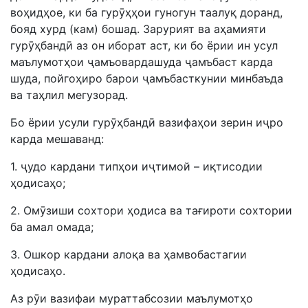
воҳидҳое, ки ба гурӯҳҳои гуногун таалуқ доранд,
бояд хурд (кам) бошад. Зарурият ва аҳамияти
гурӯҳбандӣ аз он иборат аст, ки бо ёрии ин усул
маълумотҳои ҷамъовардашуда ҷамъбаст карда
шуда, пойгоҳиро барои ҷамъбасткунии минбаъда
ва таҳлил мегузорад.
Бо ёрии усули гурӯҳбандӣ вазифаҳои зерин иҷро
карда мешаванд:
1. ҷудо кардани типҳои иҷтимой – иқтисодии
ҳодисаҳо;
2. Омӯзиши сохтори ҳодиса ва тағироти сохтории
ба амал омада;
3. Ошкор кардани алоқа ва ҳамвобастагии
ҳодисаҳо.
Аз рӯи вазифаи мураттабсозии маълумотҳо