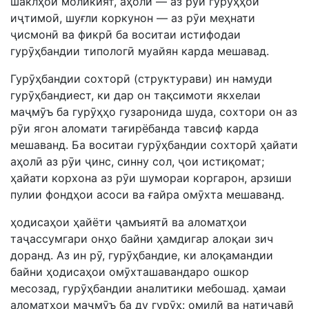
шаклҳои моликият, аҳолӣ — аз рӯи гурӯҳҳои
иҷтимоӣ, шуғли коркунон — аз рӯи меҳнати
ҷисмонӣ ва фикрӣ ба воситаи истифодаи
гурӯҳбандии типологӣ муайян карда мешавад.
Гурӯҳбандии сохторӣ (структурави) ин намуди
гурӯҳбандиест, ки дар он тақсимоти якхелаи
маҷмӯъ ба гурӯҳҳо гузаронида шуда, сохтори он аз
рӯи ягон аломати тағирёбанда тавсиф карда
мешаванд. Ба воситаи гурӯҳбандии сохторӣ ҳайати
аҳолӣ аз рӯи ҷинс, синну сол, ҷои истиқомат;
ҳайати корхона аз рӯи шумораи коргарон, арзиши
пулии фондҳои асоси ва ғайра омӯхта мешаванд.
ҳодисаҳои ҳайёти ҷамъиятӣ ва аломатҳои
таҷассумгари онҳо байни ҳамдигар алоқаи зич
доранд. Аз ин рӯ, гурӯҳбандие, ки алоқамандии
байни ҳодисаҳои омӯхташавандаро ошкор
месозад, гурӯҳбандии аналитики мебошад. ҳамаи
аломатҳои маҷмӯъ ба ду гурӯҳ: омилӣ ва натиҷавӣ