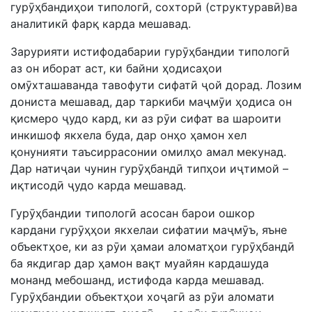
гурӯҳбандиҳои типологӣ, сохторӣ (структуравӣ)ва
аналитикӣ фарқ карда мешавад.
Зарурияти истифодабарии гурӯҳбандии типологӣ
аз он иборат аст, ки байни ҳодисаҳои
омӯхташаванда тавофути сифатӣ ҷой дорад. Лозим
дониста мешавад, дар таркиби маҷмӯи ҳодиса он
қисмеро ҷудо кард, ки аз рӯи сифат ва шароити
инкишоф якхела буда, дар онҳо ҳамон хел
қонунияти таъсиррасонии омилҳо амал мекунад.
Дар натиҷаи чунин гурӯҳбандӣ типҳои иҷтимой –
иқтисодӣ ҷудо карда мешавад.
Гурӯҳбандии типологӣ асосан барои ошкор
кардани гурӯҳҳои якхелаи сифатии маҷмӯъ, яъне
объектҳое, ки аз рӯи ҳамаи аломатҳои гурӯҳбандӣ
ба якдигар дар ҳамон вақт муайян кардашуда
монанд мебошанд, истифода карда мешавад.
Гурӯҳбандии объектҳои хоҷагӣ аз рӯи аломати