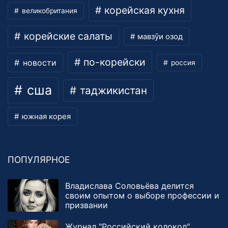
корейская кухня
великобритания
корейские салаты
мавзӯи озод
по-корейски
новости
россия
сша
таджикистан
южная корея
ПОПУЛЯРНОЕ
Владислава Соловьёва делится
своим опытом о выборе профессии и
призвании
Журнал "Российский колокол"