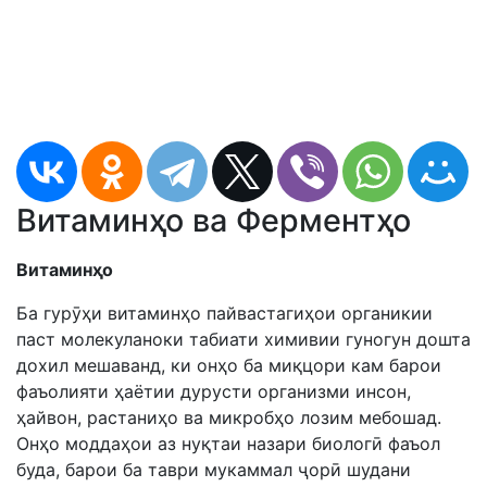
Витаминҳо ва Ферментҳо
Витаминҳо
Ба гурӯҳи витаминҳо пайвастагиҳои органикии
паст молекуланоки табиати химивии гуногун дошта
дохил мешаванд, ки онҳо ба миқцори кам барои
фаъолияти ҳаётии дурусти организми инсон,
ҳайвон, растаниҳо ва микробҳо лозим мебошад.
Онҳо моддаҳои аз нуқтаи назари биологӣ фаъол
буда, барои ба таври мукаммал ҷорӣ шудани