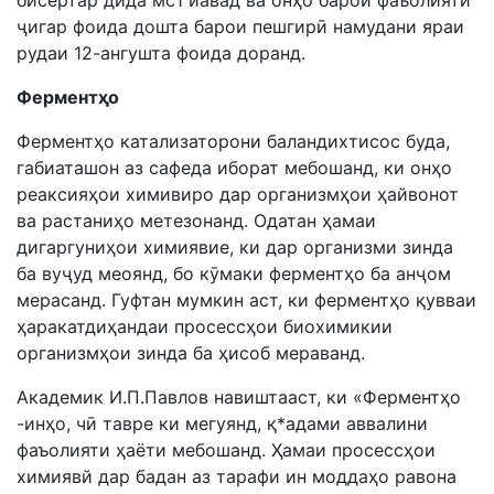
бисёртар дида мс1 иавад ва онҳо барои фаъолияти
ҷигар фоида дошта барои пешгирӣ намудани яраи
рудаи 12-ангушта фоида доранд.
Ферментҳо
Ферментҳо катализаторони баландихтисос буда,
габиаташон аз сафеда иборат мебошанд, ки онҳо
реаксияҳои химивиро дар организмҳои ҳайвонот
ва растаниҳо метезонанд. Одатан ҳамаи
дигаргуниҳои химиявие, ки дар организми зинда
ба вуҷуд меоянд, бо кӯмаки ферментҳо ба анҷом
мерасанд. Гуфтан мумкин аст, ки ферментҳо қувваи
ҳаракатдиҳандаи просессҳои биохимикии
организмҳои зинда ба ҳисоб мераванд.
Академик И.П.Павлов навиштааст, ки «Ферментҳо
-инҳо, чӣ тавре ки мегуянд, қ*адами аввалини
фаъолияти ҳаёти мебошанд. Ҳамаи просессҳои
химиявй дар бадан аз тарафи ин моддаҳо равона