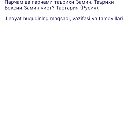
Парчам ва парчами таърихи Замин. Таърихи
Воқеии Замин чист? Тартария (Русия).
Jinoyat huquqining maqsadi, vazifasi va tamoyillari