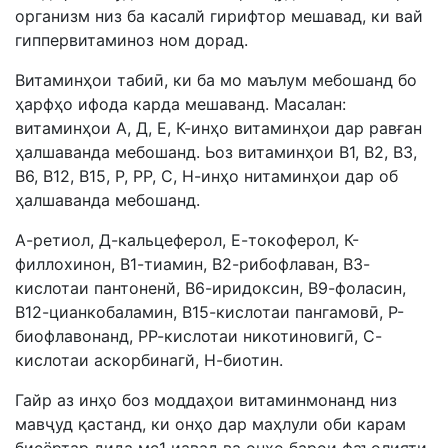
организм низ ба касалй гирифтор мешавад, ки вай
гиппервитаминоз ном дорад.
Витаминҳои табиӣ, ки ба мо маълум мебошанд бо
ҳарфҳо ифода карда мешаванд. Масалан:
витаминҳои А, Д, Е, К-инҳо витаминҳои дар равған
ҳалшаванда мебошанд. Ьоз витаминҳои В1, В2, ВЗ,
В6, В12, В15, Р, РР, С, Н-инҳо нитаминҳои дар об
ҳалшаванда мебошанд.
А-ретиол, Д-кальцеферол, Е-токоферол, К-
филлохинон, В1-тиамин, В2-рибофлаван, ВЗ-
кислотаи пантоненй, В6-иридоксин, В9-фоласин,
В12-цианкобаламин, В15-кислотаи пангамовӣ, Р-
биофлавонанд, РР-кислотаи никотиновигӣ, С-
кислотаи аскорбинагй, Н-биотин.
Гайр аз инҳо боз моддаҳои витаминмонанд низ
мавҷуд қастанд, ки онҳо дар маҳлули оби карам