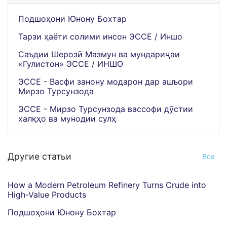
Подшоҳони Юнону Бохтар
Тарзи ҳаёти солими инсон ЭССЕ / Иншо
Саъдии Шерозӣ Мазмун ва мундариҷаи
«Гулистон» ЭССЕ / ИНШО
ЭССЕ - Васфи занону модарон дар ашъори
Мирзо Турсунзода
ЭССЕ - Мирзо Турсунзода вассофи дӯстии
халқҳо ва мунодии сулҳ
Другие статьи
Все
How a Modern Petroleum Refinery Turns Crude into
High-Value Products
Подшоҳони Юнону Бохтар