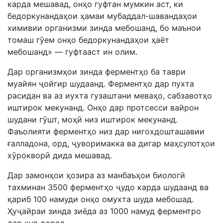
карда мешавад, онҳо гуфтан мумкин аст, ки
бедоркунандаҳои ҳамаи мубаддал-шавандаҳои
химивии организми зинда мебошанд, бо маънои
томаш гӯем онҳо бедоркунандаҳои ҳаёт
мебошанд» — гуфтааст ин олим.
Дар организмҳои зинда ферментҳо ба таври
муайян ҷойгир шудаанд. Ферментҳо дар пухта
расидан ва аз иухта гузаштани меваҳо, сабзавотҳо
иштирок мекунанд. Онҳо дар протсесси вайрон
шудани гӯшт, моҳӣ низ иштирок мекунанд.
Фаъолияти ферментҳо низ дар нигохдошташавии
ғалладона, орд, ҷуворимакка ва дигар маҳсулотҳои
хӯрокворӣ дида мешавад.
Дар замонҳои ҳозира аз манбаъҳои биологӣ
тахминан 3500 ферментҳо ҷудо карда шудаанд ва
қариб 100 намуди онҳо омухта шуда мебошад.
Ҳуҷайраи зинда зиёда аз 1000 намуд ферментро