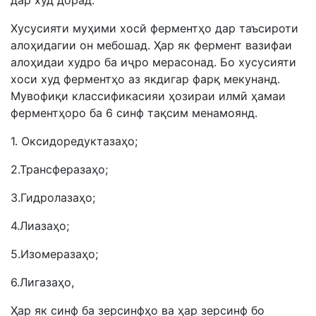
дар худ дорад.
Хусусияти муҳими хосй ферментҳо дар таъсироти
алоҳидагии он мебошад. Ҳар як фермент вазифаи
алоҳидаи худро ба иҷро мерасонад. Бо хусусияти
хоси худ ферментҳо аз якдигар фарқ мекунанд.
Мувофиқи классификасияи ҳозираи илмӣ ҳамаи
ферментҳоро ба 6 синф тақсим менамоянд.
1. Оксидоредуктазаҳо;
2.Трансферазаҳо;
3.Гидролазаҳо;
4.Лиазаҳо;
5.Изомеразаҳо;
6.Лигазаҳо,
Ҳар як синф ба зерсинфҳо ва ҳар зерсинф бо