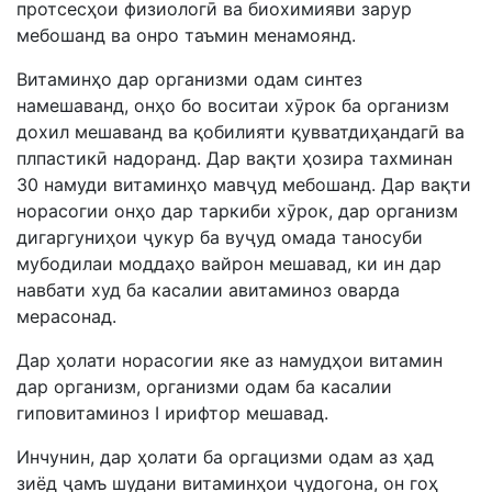
протсесҳои физиологӣ ва биохимияви зарур
мебошанд ва онро таъмин менамоянд.
Витаминҳо дар организми одам синтез
намешаванд, онҳо бо воситаи хӯрок ба организм
дохил мешаванд ва қобилияти қувватдиҳандагӣ ва
плпастикӣ надоранд. Дар вақти ҳозира тахминан
30 намуди витаминҳо мавҷуд мебошанд. Дар вақти
норасогии онҳо дар таркиби хӯрок, дар организм
дигаргуниҳои ҷукур ба вуҷуд омада таносуби
мубодилаи моддаҳо вайрон мешавад, ки ин дар
навбати худ ба касалии авитаминоз оварда
мерасонад.
Дар ҳолати норасогии яке аз намудҳои витамин
дар организм, организми одам ба касалии
гиповитаминоз I ирифтор мешавад.
Инчунин, дар ҳолати ба оргацизми одам аз ҳад
зиёд ҷамъ шудани витаминҳои ҷудогона, он гоҳ