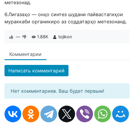
метезонад.
6.Лигазаҳо — онҳо синтез шудани пайвастагиҳои
мураккаби органикиро аз соддатарҳо метезонанд.
—
1.88K
tojikon
Комментарии
Написать комментарий
Нет комментариев. Ваш будет первым!