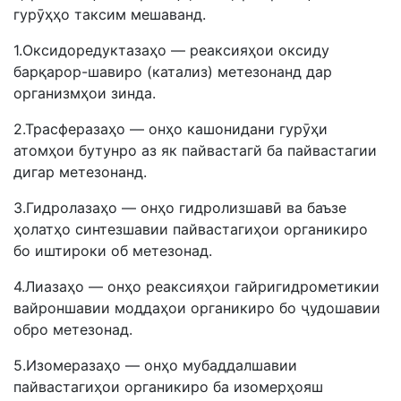
гурӯҳҳо таксим мешаванд.
1.Оксидоредуктазаҳо — реаксияҳои оксиду
барқарор-шавиро (катализ) метезонанд дар
организмҳои зинда.
2.Трасферазаҳо — онҳо кашонидани гурӯҳи
атомҳои бутунро аз як пайвастагй ба пайвастагии
дигар метезонанд.
3.Гидролазаҳо — онҳо гидролизшавӣ ва баъзе
ҳолатҳо синтезшавии пайвастагиҳои органикиро
бо иштироки об метезонад.
4.Лиазаҳо — онҳо реаксияҳои гайригидрометикии
вайроншавии моддаҳои органикиро бо ҷудошавии
обро метезонад.
5.Изомеразаҳо — онҳо мубаддалшавии
пайвастагиҳои органикиро ба изомерҳояш