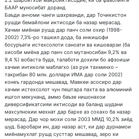
2.2 Шароитхои макроиктисодие, ки ба фаъолияти
БААР муносибат доранд
Баъди анчоми чанги шахрванди, дар Точикистон
рушди бемайлони иктисоди ба назар мерасад.
Хачми миёнаи рушд дар панч соли охир (1998-
2002) 7,3%-ро ташкил дода, ба инкишофи
босуръати истехсолоти саноати ва кишоварзи (ба
хисоби миёна дар панч сол мутаносибан 9,2% ва
9,4 %) вобаста буда, талаботи дохили бо афзоиши
хачми интиколи маблагхо (аз руи тахминхо –
такрибан 80 млн. доллари ИМА дар соли 2002)
конеъ гардонда мешавад. Мавкеи асосиро дар
хачми истехсолот чун пештара пахта ва алюминий
ишгол мекунанд, аммо баъзе нишонахои
диверсификатсияи иктисоди ва баланд шудани
махсулнокии мехнат дар бархе аз сохахо ба назар
мерасад. Дар чор мохи соли 2003 ММД 10,2% зиёд
шуд. Баробари ин, дар назар аст, ки дар дурнамои
миёнамухлат рушд сусттар мешавад, зеро ки