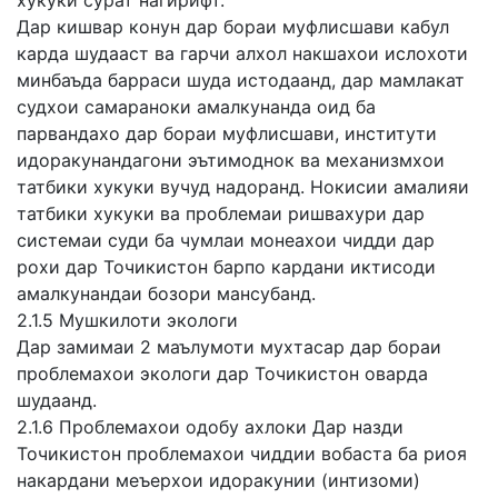
хукуки сурат нагирифт.
Дар кишвар конун дар бораи муфлисшави кабул
карда шудааст ва гарчи алхол накшахои ислохоти
минбаъда барраси шуда истодаанд, дар мамлакат
судхои самараноки амалкунанда оид ба
парвандахо дар бораи муфлисшави, институти
идоракунандагони эътимоднок ва механизмхои
татбики хукуки вучуд надоранд. Нокисии амалияи
татбики хукуки ва проблемаи ришвахури дар
системаи суди ба чумлаи монеахои чидди дар
рохи дар Точикистон барпо кардани иктисоди
амалкунандаи бозори мансубанд.
2.1.5 Мушкилоти экологи
Дар замимаи 2 маълумоти мухтасар дар бораи
проблемахои экологи дар Точикистон оварда
шудаанд.
2.1.6 Проблемахои одобу ахлоки Дар назди
Точикистон проблемахои чиддии вобаста ба риоя
накардани меъерхои идоракунии (интизоми)