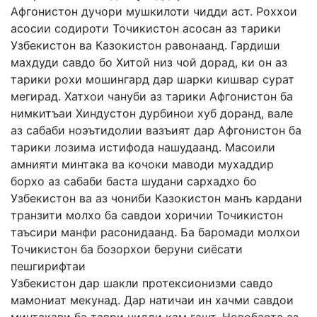
Афгонистон дучори мушкилоти чидди аст. Роххои
асосии содироти Точикистон асосан аз тарики
Узбекистон ва Казокистон равонаанд. Гардиши
махдуди савдо бо Хитой низ чой дорад, ки он аз
тарики рохи мошингард дар шарки кишвар сурат
мегирад. Хатхои чануби аз тарики Афгонистон ба
нимкитъаи Хиндустон дурбинои хуб доранд, вале
аз сабаби ноэътидолии вазъият дар Афгонистон ба
тарики лозима истифода нашудаанд. Масоили
амнияти минтака ва кочоки маводи мухаддир
борхо аз сабаби баста шудани сархадхо бо
Узбекистон ва аз чониби Казокистон манъ кардани
транзити молхо ба савдои хоричии Точикистон
таъсири манфи расонидаанд. Ба баромади молхои
Точикистон ба бозорхои беруни сиёсати
пешгирифтаи
Узбекистон дар шакли протексионизми савдо
мамониат мекунад. Дар натичаи ин хачми савдои