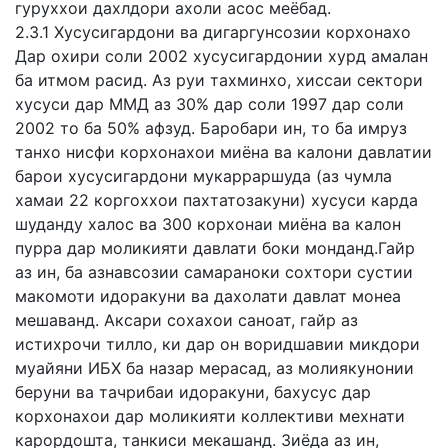
гуруххои дахлдори ахоли асос меёбад.
2.3.1 Хусусигардони ва дигаргунсозии корхонахо
Дар охири соли 2002 хусусигардонии хурд амалан
ба итмом расид. Аз руи тахминхо, хиссаи сектори
хусуси дар ММД аз 30% дар соли 1997 дар соли
2002 то ба 50% афзуд. Баробари ин, то ба имруз
танхо нисфи корхонахои миёна ва калони давлатии
барои хусусигардони мукарраршуда (аз чумла
хамаи 22 коргоххои пахтатозакуни) хусуси карда
шуданду халос ва 300 корхонаи миёна ва калон
пурра дар моликияти давлати боки монданд.Гайр
аз ин, ба азнавсозии самараноки сохтори сустии
макомоти идоракуни ва дахолати давлат монеа
мешаванд. Аксари сохахои саноат, гайр аз
истихрочи тилло, ки дар он воридшавии микдори
муайяни ИБХ ба назар мерасад, аз молиякунонии
беруни ва тачрибаи идоракуни, бахусус дар
корхонахои дар моликияти коллективи мехнати
карордошта, танкиси мекашанд. Зиёда аз ин,