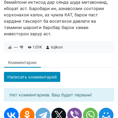
бемайлони иктисод дар оянда шуда метавонанд,
иборат аст. Баробари ин, азнавсозии сохтории
корхонахои калон, аз чумла КАТ, барои паст
кардани таъсирот ба воситахои давлати ва
таъмини шароити баробар барои хамаи
инвесторон зарур аст.
—
1.01K
tojikon
Комментарии
Написать комментарий
Нет комментариев. Ваш будет первым!