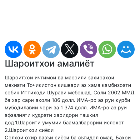
Шароитхои амалиёт
Шароитхои ичтимои ва масоили захирахои
мехнати Точикистон кишвари аз хама камбизоати
собик Иттиходи Шурави мебошад. Соли 2002 ММД
ба хар сари ахоли 186 долл. ИМА-ро аз руи курби
мубодилавии чори ва 1 374 долл. ИМА-ро аз руи
афзалияти кудрати харидори ташкил
дод.1.Шароити умумии баамалбарории ислохот
2.Шароитхои сиёси
Солхои охир вазъи сиёси ба эътидол омад. Бахои