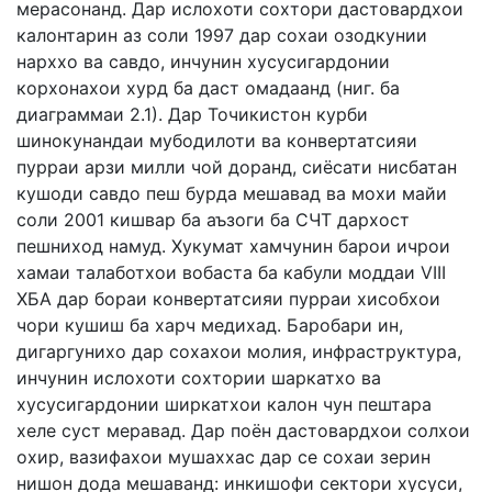
мерасонанд. Дар ислохоти сохтори дастовардхои
калонтарин аз соли 1997 дар сохаи озодкунии
нарххо ва савдо, инчунин хусусигардонии
корхонахои хурд ба даст омадаанд (ниг. ба
диаграммаи 2.1). Дар Точикистон курби
шинокунандаи мубодилоти ва конвертатсияи
пурраи арзи милли чой доранд, сиёсати нисбатан
кушоди савдо пеш бурда мешавад ва мохи майи
соли 2001 кишвар ба аъзоги ба СЧТ дархост
пешниход намуд. Хукумат хамчунин барои ичрои
хамаи талаботхои вобаста ба кабули моддаи VIII
ХБА дар бораи конвертатсияи пурраи хисобхои
чори кушиш ба харч медихад. Баробари ин,
дигаргунихо дар сохахои молия, инфраструктура,
инчунин ислохоти сохтории шаркатхо ва
хусусигардонии ширкатхои калон чун пештара
хеле суст меравад. Дар поён дастовардхои солхои
охир, вазифахои мушаххас дар се сохаи зерин
нишон дода мешаванд: инкишофи сектори хусуси,