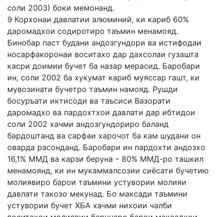
соли 2003) боки мемонанд.
9 Корхонаи давлатии алюминий, ки кариб 60%
даромадхои содиротиро таъмин менамояд.
Бинобар паст будани андозгундори ва истифодаи
носарфакоронаи воситахо дар дахсолаи гузашта
касри доимии бучет ба назар мерасид. Баробари
ин, соли 2002 ба хукумат кариб муяссар гашт, ки
мувозинати бучетро таъмин намояд. Рушди
босуръати иктисоди ва таъсиси Вазорати
даромадхо ва пардохтхои давлати дар ибтидои
соли 2002 хачми андозгундориро баланд
бардоштанд ва сарфаи харочот ба кам шудани он
оварда расонданд. Баробари ин пардохти андозхо
16,1% ММД ва карзи беруна – 80% ММД-ро ташкил
менамоянд, ки ин мукаммалсозии сиёсати бучетию
молиявиро барои таъмини устувории молияи
давлати такозо мекунад. Бо максади таъмини
устувории бучет ХБА хачми нихоии чалби