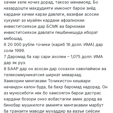
хачми хеле ночиз дорад, такозо менамояд. Бо
назардошти махдудияти имконот барои зиёд
кардани хачми карзи давлати, вазифаи асосии
хукумат аз муайян кардани афзалнокии
инвеститсияхои дар БСМК ва барномаи
инвеститсияхои давлати пешбинишуда иборат
мебошад.
6 20 000 рубли точики (кариб 16 долл. ИМА) дар
соли 1999.
7 Даромад ба хар сари ахолии – 1,075 долл. ИМА
дар як руз.
8 БААР дар он асосан дар сохахои хавопаймои ва
телекоммуникатсия ширкат меварзад.
Хамкории минтакави Точикистон кишвари
начандон калон буда, ба бахр баромад надорад. Он
аз муносиботи нек бо хамсоягон барои дастрас
кардани бозори онхо вобастагии амик дорад ва
бинобар мушкилоти амнияти минтакавии марбут
ба транзити маводи мухаддир ва вазъи сиёсии