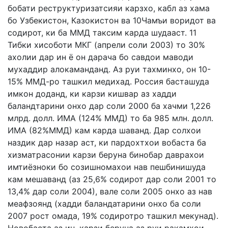
бобати реструктуризатсияи карзхо, кабл аз хама
бо Узбекистон, Казокистон ва 10Чамъи воридот ва
содирот, ки ба ММД таксим карда шудааст. 11
Тибки хисоботи МКГ (апрели соли 2003) то 30%
ахолии дар ин ё он дарача бо савдои маводи
мухаддир алокаманданд. Аз руи тахминхо, он 10-
15% ММД-ро ташкил медихад. Россия басташуда
имкон доданд, ки карзи кишвар аз хадди
баландтарини онхо дар соли 2000 ба хачми 1,226
млрд. долл. ИМА (124% ММД) то ба 985 млн. долл.
ИМА (82%ММД) кам карда шаванд. Дар солхои
наздик дар назар аст, ки пардохтхои вобаста ба
хизматрасонии карзи беруна бинобар даврахои
имтиёзноки бо созишномахои нав пешбинишуда
кам мешаванд (аз 25,6% содирот дар соли 2001 то
13,4% дар соли 2004), вале соли 2005 онхо аз нав
меафзоянд (хадди баландатарини онхо ба соли
2007 рост омада, 19% содиротро ташкил мекунад).