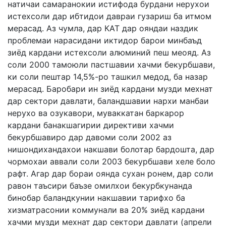
натичаи самаранокии истифода бурдани нерухои
истехсоли дар ибтидои давраи гузариш ба итмом
мерасад. Аз чумла, дар КАТ дар ояндаи наздик
проблемаи нарасидани иктидор барои минбаъд
зиёд кардани истехсоли алюминий пеш меояд. Аз
соли 2000 тамоюли пастшавии хачми бекурбшави,
ки соли пештар 14,5%-ро ташкил медод, ба назар
мерасад. Баробари ин зиёд кардани музди мехнат
дар сектори давлати, баландшавии нархи манбаи
нерухо ва озукавори, муваккатан баркарор
кардани банакшагирии директиви хачми
бекурбшавиро дар давоми соли 2002 аз
нишондихандахои накшави болотар бардошта, дар
чормохаи аввали соли 2003 бекурбшави хеле боло
рафт. Агар дар бораи оянда сухан ронем, дар соли
равон таъсири баъзе омилхои бекурбкунанда
бинобар баландкунии накшавии тарифхо ба
хизматрасонии коммунали ва 20% зиёд кардани
хачми музди мехнат дар сектори давлати (апрели