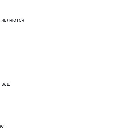
 являются
а ваш
ает