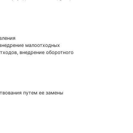
вления
 внедрение малоотходных
отходов, внедрение оборотного
твования путем ее замены