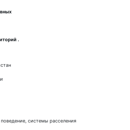
овных
иторий .
стан
ми
 поведение, системы расселения