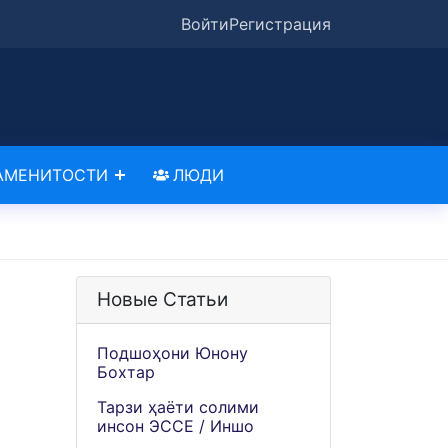
Войти
Регистрация
АМЕНИТОСТИ
ЛЮДИ
Новые Статьи
Подшоҳони Юнону
Бохтар
Тарзи ҳаёти солими
инсон ЭССЕ / Иншо