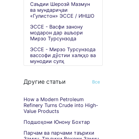
Саъдии Шерозӣ Мазмун
ва мундариҷаи
«Гулистон» ЭССЕ / ИНШО
ЭССЕ - Васфи занону
модарон дар ашъори
Мирзо Турсунзода
ЭССЕ - Мирзо Турсунзода
вассофи дӯстии халқҳо ва
мунодии сулҳ
Другие статьи
Все
How a Modern Petroleum
Refinery Turns Crude into High-
Value Products
Подшоҳони Юнону Бохтар
Парчам ва парчами таърихи
Замин. Таърихи Воқеии Замин