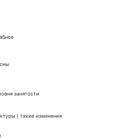
абное
йоны
овня занятости
ктуры ) такие изменения
м