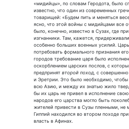
«мидийцы», по словам Геродота, было сп
известно, что один из современных гре
товарищей: «Будем пить и меняться весе
ясно, что этой войны с мидийцами все о
было, конечно, известно в Сузах, где п
изгнанники. Там, кажется, придерживали
особенно больших военных усилий. Царь
потребовать формального признания его
городов требование царя было исполнено
оскорблением царских послов, с которым
предпринят
второй поход,
с совершенно
и Эретрии. Это было необходимо, чтобы
всю Азию, и между их знатью жило твер
бы их царь не привел в исполнение сво
народов его царства могло быть поколеб
жителей привести в Сузы пленными, не м
Гиппий находился во втором походе при
власть в Афинах.