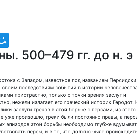
ы. 500–479 гг. до н. э
остока с Западом, известное под названием Персидски
о своим последствиям событий в истории человечества
ками пристрастно, только с точки зрения заслуг и
тно, нежели излагает его греческий историк Геродот. 
елики заслуги греков в этой борьбе с персами, из этого
ние уже произошло, греки были постоянно правы, а перс
ых эпизодов этой борьбы необходимо глубже вдумыват
увствовать персы, и в то, что должно было происходит