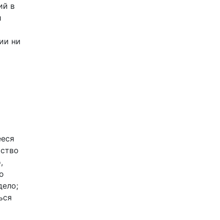
ий в
й
ии ни
ееся
ьство
,
о
дело;
ься