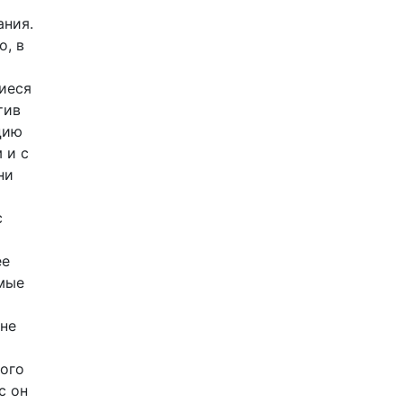
ания.
о, в
иеся
тив
цию
 и с
ни
с
ее
мые
 не
мого
с он