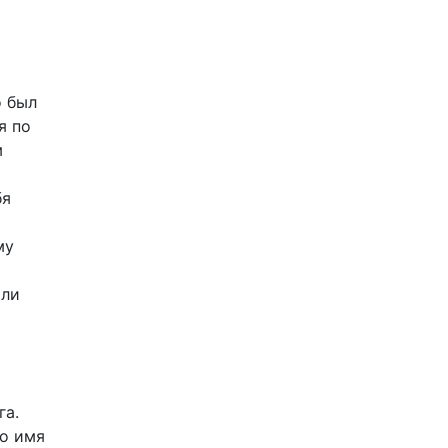
о был
я по
м
бя
му
ыли
а
га.
мо имя