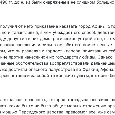
490 гг. до н. э.) были снаряжены в не слишком больших
 получил от него приказание наказать город Афины. Эт
, но и талантливый, в чем убеждает его способ действи
ду допустил в них демократическое устройство, в то
елания населения и сильно ослабит его воинственные
ом, что он разделял и гордость персов, почитавших се
ние против нанесенной их государству обиды. Однако
учайные обстоятельства воспрепятствовали дальнейше
 уже достигли опасного полуострова во Фракии, Афона.
ерсы оставили за собой те крепкие пункты, которые б
та страшная опасность, которая откладывалась лишь н
мать какие бы то ни было общие меры к отражению вра
й мощью Персидского царства, превозмог все: уже са