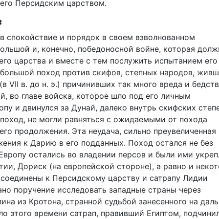
шего Персидским царством.
в
ив спокойствие и порядок в своем взволнованном
ольшой и, конечно, победоносной войне, которая долж
его царства и вместе с тем послужить испытанием его
 большой поход против скифов, степных народов, живш
в VII в. до н. э.) причинивших так много вреда и бедст
, во главе войска, которое шло под его личным
пу и двинулся за Дунай, далеко внутрь скифских степе
 поход, не могли равняться с ожидаемыми от похода
его продолжения. Эта неудача, сильно преувеличенная 
жения к Дарию в его подданных. Поход остался не без
 Европу остались во владении персов и были ими укреп
тии, Дориск (на европейской стороне), а равно и неко
исоединены к Персидскому царству и сатрапу Лидии
ано поручение исследовать западные страны через
ина из Кротона, странной судьбой занесенного на дал
ло этого времени сатрап, правивший Египтом, подчини