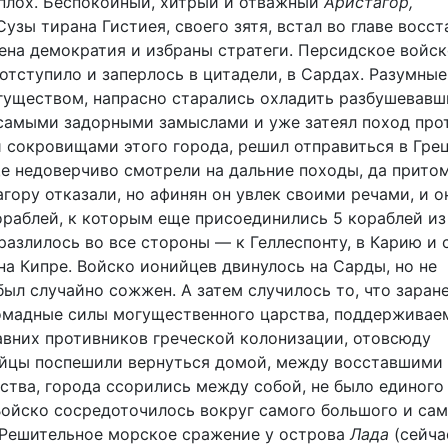
сплох. Беспокойный, хитрый и отважный
Аристагор,
узы тирана Гистиея, своего зятя, встал во главе восст
ена демократия и избраны стратеги. Персидское войск
отступило и заперлось в цитадели, в Сардах. Разумные
гуществом, напрасно старались охладить разбушевавш
 самыми задорными замыслами и уже затеял поход про
 сокровищами этого города, решил отправиться в Гре
ще недоверчиво смотрели на дальние походы, да притом
гору отказали, но афинян он увлек своими речами, и о
раблей, к которым еще присоединились 5 кораблей из
азлилось во все стороны — к Геллеспонту, в Карию и 
на Кипре. Войско ионийцев двинулось на Сарды, но не
ыл случайно сожжен. А затем случилось то, что заран
омадные силы могущественного царства, поддерживае
авних противников греческой колонизации, отовсюду
рийцы поспешили вернуться домой, между восставшими
нства, города ссорились между собой, не было единого
Войско сосредоточилось вокруг самого большого и са
. Решительное морское сражение у острова
Лада
(сейча