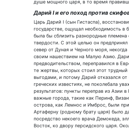
душе мощного царя, в то время правив
Дарий I и его поход против скифо
Царь Дарий I (сын Гистаспа), восстанов
государстве, ощущал необходимость в б
была бы сблизить разнородные племена 
твердости. С этой целью он предпринял
север от Дуная и Черного моря, некогда (
своим нашествием на Малую Азию. Дарий
предводительством, переправился в Евро
те жертвы, которых стоил этот трудный
выгодами, и потому Дарий отказался от 
греческих известиях, не поколебала ува
результатов: пункты переправ из Азии в
важные города, такие как Перинф, Визан
острова, как Лемнос и Имброс, были пр
Артаферну (родному брату царя) было д
посредство некоего врача Демокеда, элл
Восток, ко двору персидского царя. Око