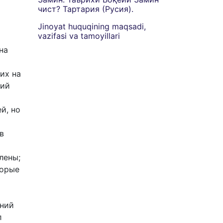
чист? Тартария (Русия).
Jinoyat huquqining maqsadi,
vazifasi va tamoyillari
на
их на
вий
й, но
в
лены;
торые
ьний
л