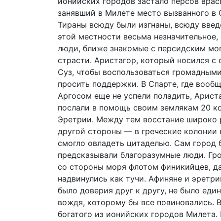
ионийских городов застало персов вра
занявший в Милете место вызванного в С
Тираны всюду были изгнаны, всюду введ
этой местности весьма незначительное, 
люди, ближе знакомые с персидским мо
страсти. Аристагор, который носился с
Суз, чтобы воспользоваться громадными
просить поддержки. В Спарте, где вооб
Аргосом еще не успели поладить, Ариста
послали в помощь своим землякам 20 ко
Эретрии. Между тем восстание широко р
другой стороны — в греческие колонии 
смогло овладеть цитаделью. Сам город б
предсказывали благоразумные люди. Гр
со стороны моря флотом финикийцев, д
надвинулись как тучи. Афиняне и эрет
было доверия друг к другу, не было еди
вождя, которому бы все повиновались. 
богатого из ионийских городов Милета