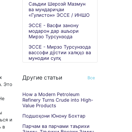
Саъдии Шерозӣ Мазмун
ва мундариҷаи
«Гулистон» ЭССЕ / ИНШО
ЭССЕ - Васфи занону
модарон дар ашъори
Мирзо Турсунзода
ЭССЕ - Мирзо Турсунзода
вассофи дӯстии халқҳо ва
мунодии сулҳ
Другие статьи
х
Все
. Это
How a Modern Petroleum
Не
Refinery Turns Crude into High-
Value Products
ы
Подшоҳони Юнону Бохтар
ься и
Парчам ва парчами таърихи
ь в
Замин. Таърихи Воқеии Замин