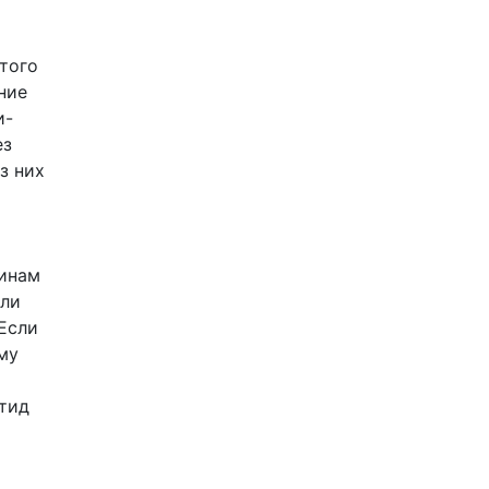
этого
ние
и-
ез
з них
финам
или
Если
му
атид