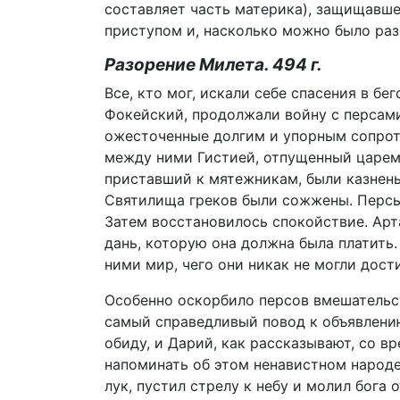
составляет часть материка), защищавшег
приступом и, насколько можно было разор
Разорение Милета. 494 г.
Все, кто мог, искали себе спасения в бе
Фокейский, продолжали войну с персами
ожесточенные долгим и упорным сопрот
между ними Гистией, отпущенный царем 
приставший к мятежникам, были казнены
Святилища греков были сожжены. Персы 
Затем восстановилось спокойствие. Арт
дань, которую она должна была платить
ними мир, чего они никак не могли дост
Особенно оскорбило персов вмешательст
самый справедливый повод к объявлению
обиду, и Дарий, как рассказывают, со 
напоминать об этом ненавистном народе
лук, пустил стрелу к небу и молил бога