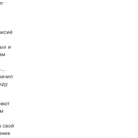
ят
нисий
ных и
ам
»…
начил
жду
меют
им
а свой
ение