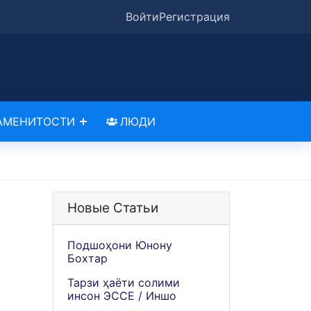
Войти
Регистрация
АМЕНИТОСТИ
ЛЮДИ
Новые Статьи
Подшоҳони Юнону
Бохтар
Тарзи ҳаёти солими
инсон ЭССЕ / Иншо