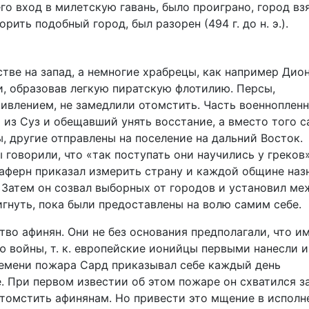
о вход в милетскую гавань, было проиграно, город вз
ить подобный город, был разорен (494 г. до н. э.).
гстве на запад, а немногие храбрецы, как например Дио
, образовав легкую пиратскую флотилию. Персы,
ивлением, не замедлили отомстить. Часть военноплен
из Суз и обещавший унять восстание, а вместо того с
, другие отправлены на поселение на дальний Восток.
говорили, что «так поступать они научились у греков
аферн приказал измерить страну и каждой общине наз
. Затем он созвал выборных от городов и установил ме
игнуть, пока были предоставлены на волю самим себе.
во афинян. Они не без основания предполагали, что и
 войны, т. к. европейские ионийцы первыми нанесли 
времени пожара Сард приказывал себе каждый день
. При первом известии об этом пожаре он схватился з
 отомстить афинянам. Но привести это мщение в исполн