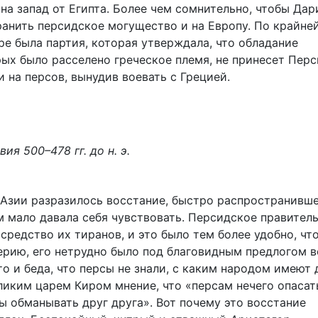
на запад от Египта. Более чем сомнительно, чтобы Дар
анить персидское могущество и на Европу. По крайне
ре была партия, которая утверждала, что обладание
рых было расселено греческое племя, не принесет Перс
 на персов, вынудив воевать с Грецией.
я 500–478 гг. до н. э.
 Азии разразилось восстание, быстро распространивш
м мало давала себя чувствовать. Персидское правител
средство их тиранов, и это было тем более удобно, что
верию, его нетрудно было под благовидным предлогом в
то и беда, что персы не знали, с каким народом имеют 
еликим царем Киром мнение, что «персам нечего опасат
ы обманывать друг друга». Вот почему это восстание