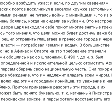
особно возбудить ужас; и если, по другим сведениям,
ческих поэтов воскликнул в веселом кружке застольных
лыми речами, не пугаясь войны с мидийцами!», то из 
чень боялись, когда не сидели за кубками. Это настрое
ри дворе царя находили себе приют многие знатные грек
сь того мнения, что цели можно будет достичь даже б
 решил отправить глашатаев в греческие города и чере
 власти — потребовал «земли и воды». В большинстве
; но в Афинах и Спарте на это требование отвечали
и обошлись как со шпионами. В 490 г. до н. э. был
 определенной и исключительной целью: отомстить А
 персам сберечь свою национальную честь. Они покор
дое убеждение, что им надлежит владеть всем миром. 
ю волю над этими городами ионийцев, то уважение к не
лено. Притом приказание разорить эти города, а их
ожет быть понято буквально, т. к. изгнанный Писистр
 персидском войске, и персы хотели восстановить его