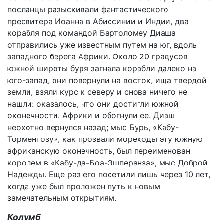
посланцы разыскивали фантастического
пресвитера Иоанна в Абиссинии и Индии, два
корабля под командой Бартоломеу Диаша
отправились уже известным путем на юг, вдоль
западного берега Африки. Около 20 градусов
южной широты буря загнала корабли далеко на
юго-запад, они повернули на восток, ища твердой
земли, взяли курс к северу и снова ничего не
нашли: оказалось, что они достигли южной
оконечности. Африки и обогнули ее. Диаш
неохотно вернулся назад; мыс Бурь, «Кабу-
Торментозу», как прозвали мореходы эту южную
африканскую оконечность, был переименован
королем в «Кабу-да-Боа-Эшперанза», мыс Доброй
Надежды. Еще раз его посетили лишь через 10 лет,
когда уже был проложен путь к новым
замечательным открытиям.
Колумб