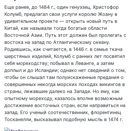
Еще ранее, до 1484 г., один генуэзец, Христофор
Колумб, предлагал свои услуги королю Жоану в
удивительном проекте — открыть новый путь в
Китай, как называли тогда богатые области
Восточной Азии. Путь этот должен был пролегать с
востока на запад по Атлантическому океану.
Родившись, как считается, в 1446 г. в семье ткача
шерстяных изделий, Колумб с ранних лет посвятил
себя мореходству; побывал в Леванте, а затем
доплыл и до Исландии; однако нет сведений о том,
чтобы он слышал там полуискаженные предания о
совершенных некогда морских походах викингов в
страны, лежавшие далеко на Западе. Но ему, как
опытному мореходу, казалось вполне возможным
достижение восточных стран, если направиться на
запад. Его ученый соотечественник, флорентинец
Тосканелли, высказывал подобную мысль в 1474 г.