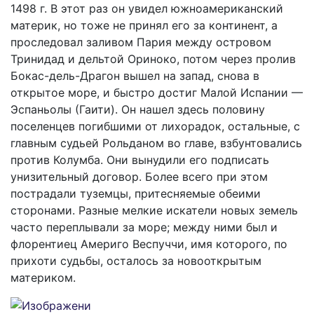
1498 г. В этот раз он увидел южноамериканский
материк, но тоже не принял его за континент, а
проследовал заливом Пария между островом
Тринидад и дельтой Ориноко, потом через пролив
Бокас-дель-Драгон вышел на запад, снова в
открытое море, и быстро достиг Малой Испании —
Эспаньолы (Гаити). Он нашел здесь половину
поселенцев погибшими от лихорадок, остальные, с
главным судьей Рольданом во главе, взбунтовались
против Колумба. Они вынудили его подписать
унизительный договор. Более всего при этом
пострадали туземцы, притесняемые обеими
сторонами. Разные мелкие искатели новых земель
часто переплывали за море; между ними был и
флорентиец Америго Веспуччи, имя которого, по
прихоти судьбы, осталось за новооткрытым
материком.