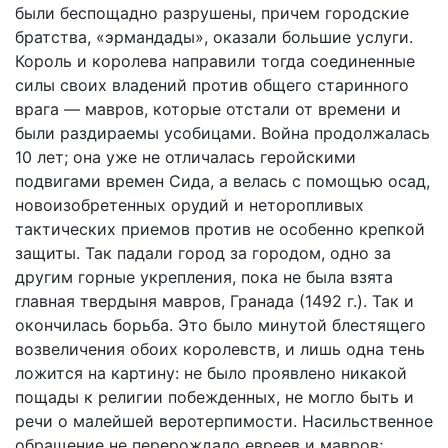
были беспощадно разрушены, причем городские
братства, «эрмандады», оказали большие услуги.
Король и королева направили тогда соединенные
силы своих владений против общего старинного
врага — мавров, которые отстали от времени и
были раздираемы усобицами. Война продолжалась
10 лет; она уже не отличалась геройскими
подвигами времен Сида, а велась с помощью осад,
новоизобретенных орудий и неторопливых
тактических приемов против не особенно крепкой
защиты. Так падали город за городом, одно за
другим горные укрепления, пока не была взята
главная твердыня мавров, Гранада (1492 г.). Так и
окончилась борьба. Это было минутой блестящего
возвеличения обоих королевств, и лишь одна тень
ложится на картину: не было проявлено никакой
пощады к религии побежденных, не могло быть и
речи о малейшей веротерпимости. Насильственное
обращение не перерождало евреев и мавров;