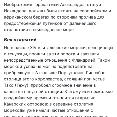
Изображения Геракла или Александра, статуи
Искандера, должны были стоять на европейском и
африканском берегах по сторонам пролива для
предостережения путников от дальнейшего
странствия в неизведанное море.
Век открытий
Но в начале XIV в. итальянские моряки, венецианцы
и генуэзцы, прошли за эти ворота и завязали
непосредственные отношения с Фландрией. Такой
морской успех не мог не подейстовать на
прибрежную к Атлантике Португалию. Лиссабон,
столица этого королевства, стоящий при устье
Тахо (Тежу), приобрел огромное значение в
качестве попутной станции. К этому или несколько
позднейшему времени относится открытие
Канарских островов: в середине столетия
мореходы уже имели частые отношения с
гуанчами, туземцами, среди которых замечались