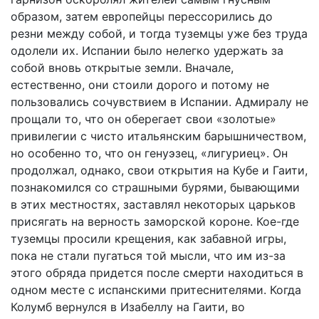
образом, затем европейцы перессорились до
резни между собой, и тогда туземцы уже без труда
одолели их. Испании было нелегко удержать за
собой вновь открытые земли. Вначале,
естественно, они стоили дорого и потому не
пользовались сочувствием в Испании. Адмиралу не
прощали то, что он оберегает свои «золотые»
привилегии с чисто итальянским барышничеством,
но особенно то, что он генуэзец, «лигуриец». Он
продолжал, однако, свои открытия на Кубе и Гаити,
познакомился со страшными бурями, бывающими
в этих местностях, заставлял некоторых царьков
присягать на верность заморской короне. Кое-где
туземцы просили крещения, как забавной игры,
пока не стали пугаться той мысли, что им из-за
этого обряда придется после смерти находиться в
одном месте с испанскими притеснителями. Когда
Колумб вернулся в Изабеллу на Гаити, во