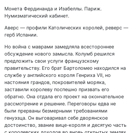
Монета Фердинанда и Изабеллы. Париж.
Нумизматический кабинет.
Аверс — профили Католических королей, реверс —
герб Испании.
Но война с маврами замедляла всестороннее
обсуждение нового замысла. Колумб решился
предложить свои услуги французскому
правительству. Его брат Бартоломео находился на
службе у английского короля Генриха VII, но
настояния грандов, покровителей моряка,
заставили королеву поспешно призвать его
обратно. Она отдала его проект на окончательное
рассмотрение и решение. Переговоры едва не
были прерваны безмерными требованиями
генуэзца. Он выговаривал себе дворянское
достоинство, звание вице-короля и десятую часть
с королевских доходов во вновь открытых землях.