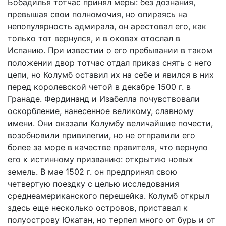
Бобадилья тотчас принял меры: без дознания,
превышая свои полномочия, но опираясь на
непопулярность адмирала, он арестовал его, как
только тот вернулся, и в оковах отослал в
Испанию. При известии о его пребывании в таком
положении двор тотчас отдал приказ снять с него
цепи, но Колумб оставил их на себе и явился в них
перед королевской четой в декабре 1500 г. в
Гранаде. Фердинанд и Изабелла почувствовали
оскорбление, нанесенное великому, славному
имени. Они оказали Колумбу величайшие почести,
возобновили привилегии, но не отправили его
более за море в качестве правителя, что вернуло
его к истинному призванию: открытию новых
земель. В мае 1502 г. он предпринял свою
четвертую поездку с целью исследования
среднеамериканского перешейка. Колумб открыл
здесь еще несколько островов, приставал к
полуострову Юкатан, но терпел много от бурь и от