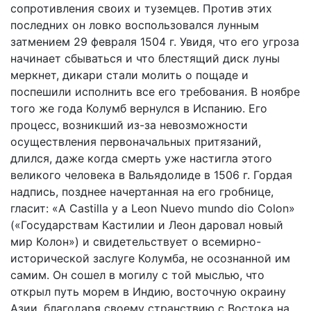
сопротивления своих и туземцев. Против этих
последних он ловко воспользовался лунным
затмением 29 февраля 1504 г. Увидя, что его угроза
начинает сбываться и что блестящий диск луны
меркнет, дикари стали молить о пощаде и
поспешили исполнить все его требования. В ноябре
того же года Колумб вернулся в Испанию. Его
процесс, возникший из-за невозможности
осуществления первоначальных притязаний,
длился, даже когда смерть уже настигла этого
великого человека в Вальядолиде в 1506 г. Гордая
надпись, позднее начертанная на его гробнице,
гласит: «A Castilla у a Leon Nuevo mundo dio Colon»
(«Государствам Кастилии и Леон даровал новый
мир Колон») и свидетельствует о всемирно-
исторической заслуге Колумба, не осознанной им
самим. Он сошел в могилу с той мыслью, что
открыл путь морем в Индию, восточную окраину
Азии, благодаря своему странствию с Востока на