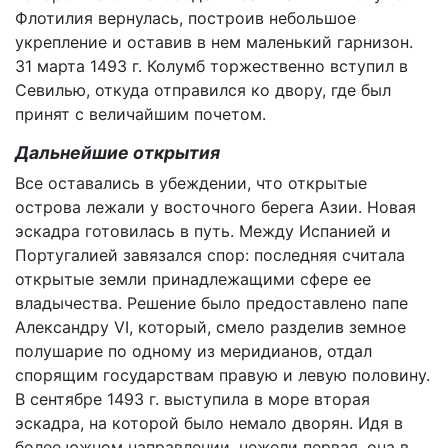
Флотилия вернулась, построив небольшое
укрепление и оставив в нем маленький гарнизон.
31 марта 1493 г. Колумб торжественно вступил в
Севилью, откуда отправился ко двору, где был
принят с величайшим почетом.
Дальнейшие открытия
Все оставались в убеждении, что открытые
острова лежали у восточного берега Азии. Новая
эскадра готовилась в путь. Между Испанией и
Португалией завязался спор: последняя считала
открытые земли принадлежащими сфере ее
владычества. Решение было предоставлено папе
Александру VI, который, смело разделив земное
полушарие по одному из меридианов, отдал
спорящим государствам правую и левую половину.
В сентябре 1493 г. выступила в море вторая
эскадра, на которой было немало дворян. Идя в
более южном направлении, нежели первая, она в