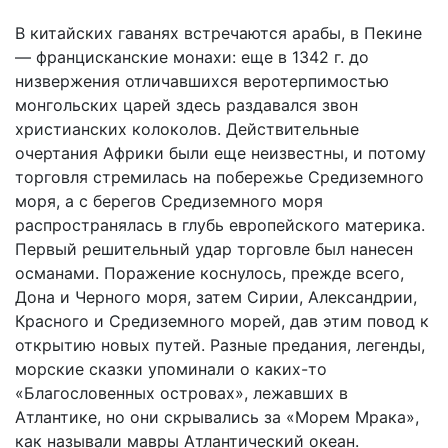
В китайских гаванях встречаются арабы, в Пекине
— францисканские монахи: еще в 1342 г. до
низвержения отличавшихся веротерпимостью
монгольских царей здесь раздавался звон
христианских колоколов. Действительные
очертания Африки были еще неизвестны, и потому
торговля стремилась на побережье Средиземного
моря, а с берегов Средиземного моря
распространялась в глубь европейского материка.
Первый решительный удар торговле был нанесен
османами. Поражение коснулось, прежде всего,
Дона и Черного моря, затем Сирии, Александрии,
Красного и Средиземного морей, дав этим повод к
открытию новых путей. Разные предания, легенды,
морские сказки упоминали о каких-то
«Благословенных островах», лежавших в
Атлантике, но они скрывались за «Морем Мрака»,
как называли мавры Атлантический океан.