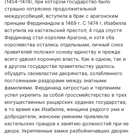
(1454–1474), при котором государство было
страшно потрясено продолжительной
междуусобицей, вступила в брак с арагонским
принцем Фердинандом в 1469 г. С 1474 г. Изабелла
вступила на кастильский престол; 4 года спустя
Фердинанд стал королем Арагона, и хотя оба
королевства остались отдельными, личный союз
правителей положил основу единству и прежде
всего удвоил коронную власть. Как в одном, так и
в другом государстве правительству удалось
обуздать своевластие дворянства, ослабленного
постоянными раздорами между знатными
фамилиями. Фердинанд хитростью и терпением
успел укрепить за собой гроссмейстерство в трех
могущественных рыцарских орденах государства,
в то время как Изабелла, женщина редкого ума и
добродетели, женским умением привлекла
кастильских грандов к занятию должностей при ее
дворе. Укрепленные замки разбойничавших дворян