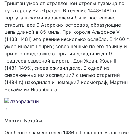
Триштан умер от отравленной стрелы туземца по
ту сторону Рио-Гранде. В течение 1448–1481 гг.
португальскими каравелами были постепенно
открыты все 9 Азорских островов, образующие
цепь длиной в 85 миль. При короле Альфонсе V
(1438–1481) это рвение несколько ослабло. В 1460 г.
умер инфант Генрих; совершенные по его почину и
при его поддержке открытия доходили до 9
градусов северной широты. Дон Жоан, Жоан II
(1481–1495), снова оживил дело. В одной из
снаряженных им экспедиций с целью открытий
(1484 г.) находился и немецкий космограф, Мартин
Бехайм из Нюрнберга.
Мартин Бехайм.
Особенно знаменателен 1486 г. Пока португальские