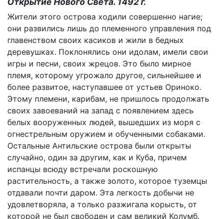
Открытие Нового Света. 1492 г.
Жители этого острова ходили совершенно нагие;
они развились лишь до племенного управления под
главенством своих касиков и жили в бедных
деревушках. Поклонялись они идолам, имели свои
игры и песни, своих жрецов. Это было мирное
племя, которому угрожало другое, сильнейшее и
более развитое, наступавшее от устьев Ориноко.
Этому племени, карибам, не пришлось продолжать
своих завоеваний на запад с появлением здесь
белых вооруженных людей, вышедших из моря с
огнестрельным оружием и обученными собаками.
Остальные Антильские острова были открыты
случайно, один за другим, как и Куба, причем
испанцы всюду встречали роскошную
растительность, а также золото, которое туземцы
отдавали почти даром. Эта легкость добычи не
удовлетворяла, а только разжигала корысть, от
которой не был свободен и сам великий Колумб.