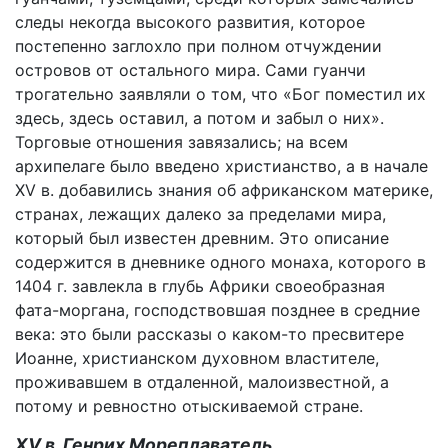
следы некогда высокого развития, которое
постепенно заглохло при полном отчуждении
островов от остального мира. Сами гуанчи
трогательно заявляли о том, что «Бог поместил их
здесь, здесь оставил, а потом и забыл о них».
Торговые отношения завязались; на всем
архипелаге было введено христианство, а в начале
XV в. добавились знания об африканском материке,
странах, лежащих далеко за пределами мира,
который был известен древним. Это описание
содержится в дневнике одного монаха, которого в
1404 г. завлекла в глубь Африки своеобразная
фата-моргана, господствовшая позднее в средние
века: это были рассказы о каком-то пресвитере
Иоанне, христианском духовном властителе,
проживавшем в отдаленной, малоизвестной, а
потому и ревностно отыскиваемой стране.
XV в. Генрих Мореплаватель