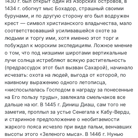
1430 г. был открыт один из Азорских островов, в
1434 г. обогнут мыс Бохадор, страшный своими
бурунами, и по другую сторону его был водружен
крест — символ христианского владычества, мало
соответствовавший усиливавшейся охоте за
людьми и торгу ими, хотя именно этот торг и
побуждал к морским экспедициям. Ложное мнение
о том, что под низшими широтами вертикальные
лучи солнца истребляют всякую растительность
(предрассудок этот был вызван Сахарой), начинало
исчезать: охота на людей, выгода от которой, по
наивному выражению одного летописца,
«ниспосылалась Господом в награду за понесенные
на Его пользу труды», завлекала смельчаков все
дальше на юг. В 1445 г. Диниш Диаш, сам того не
заметив, проплыл за устье Сенегала к Кабу-Bepдu,
и старинное предположение о необитаемости
жаркого пояса исчезло при виде пальм, венчавших
высоты этого «Зеленого мыса». В 1446 г. Нунью