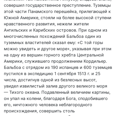
совершил государственное преступление. Туземцы
этой части Панамского перешейка, прилегающей к
Южной Америке, стояли на более высокой ступени
нравственного развития, нежели жители
Антильских и Карибских островов. При одном из
многочисленных похождений Бальбоа один из
туземных властителей сказал ему: «С той горы
можно увидеть и другое море», указывая при этом
на одну из вершин горного хребта Центральной
Америки, служившего продолжением Кордильер.
Бальбоа с отрядом из 190 испанцев и 600 туземцев
пустился в экспедицию 1 сентября 1513 г. и 25
числа, достигнув одной из безлесных высот,
увидел извилистый залив другого великого моря
— Тихого океана. Подавленный величием картины,
он упал на колени, благодаря Бога, сподобившего
его, ничтожного человека неблагородного
происхождения, совершить столь