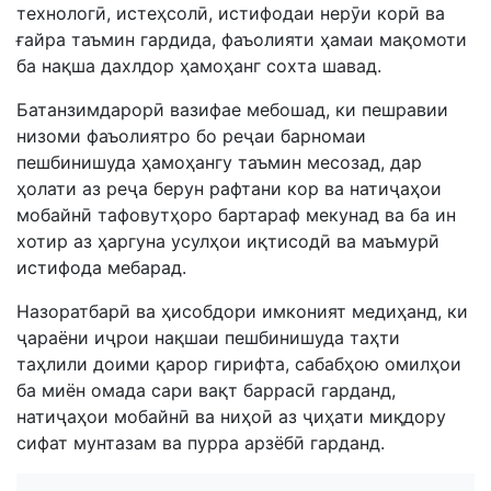
технологӣ, истеҳсолӣ, истифодаи нерӯи корӣ ва
ғайра таъмин гардида, фаъолияти ҳамаи мақомоти
ба нақша дахлдор ҳамоҳанг сохта шавад.
Батанзимдарорӣ вазифае мебошад, ки пешравии
низоми фаъолиятро бо реҷаи барномаи
пешбинишуда ҳамoҳангу таъмин месозад, дар
ҳолати аз реҷа берун рафтани кор ва натиҷаҳои
мобайнӣ тафовутҳоро бартараф мекунад ва ба ин
хотир аз ҳаргуна усулҳои иқтисодӣ ва маъмурӣ
истифода мебарад.
Назоратбарӣ ва ҳисобдори имконият медиҳанд, ки
ҷараёни иҷрои нақшаи пешбинишуда таҳти
таҳлили доими қарор гирифта, сабабҳою омилҳои
ба миён омада сари вақт баррасӣ гарданд,
натиҷаҳои мобайнӣ ва ниҳоӣ аз ҷиҳати миқдору
сифат мунтазам ва пурра арзёбӣ гарданд.