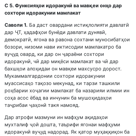
С 5. Функсияҳои идоракунӣ ва мавқеи онҳо дар
сохтори идоракунии мамлакат
Саволи 1.
Ба даст овардани истиқлолияти давлатӣ
дар ҶТ, ҳадафҳои бунёди давлати дунявӣ,
демократӣ, ягона ва равона сохтани муносибатҳои
бозори, низоми нави иктисодии мамлакатро ба
вуҷуд овард, ки дар он ҷараёни сохтори
идоракунӣ, чӣ дар миқёси мамлакат ва чӣ дар
бахшҳои алоҳидаи он мавқеи махсусро дорост.
Мукаммалгардонии сохтори идоракунии
муассисаҳо тақозо мекунад, ки тарзи ташкили
роҳбарии хоҷагии мамлакат ба назарияи илмии ин
соҳа асос ёбад ва инчунин ба мушоҳидаҳои
таҷрибаи ҷаҳонӣ такя намояд.
Дар атрофи мазмуни ин мафҳум ақидаҳои
мухталиф ҷой дошта, таърифи ягонаи мафҳуми
идоракунӣ вуҷуд надорад. Як қатор муҳаққиқон ба