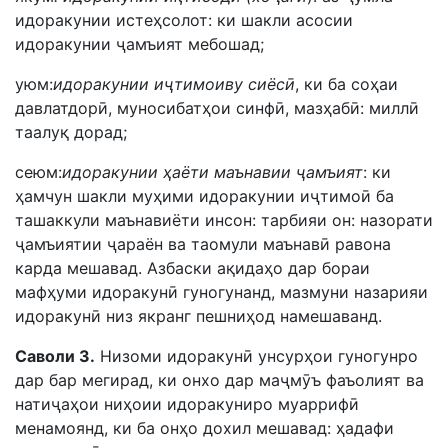
идоракунии истеҳсолот: ки шакли асосии
идоракунии ҷaмъият мебошад;
уюм:
идоракунии иҷтимоиву сиёсӣ
, ки ба соҳаи
давлатдорӣ, муносибатҳои синфӣ, мазҳабӣ: миллӣ
таалуқ дорад;
сеюм:
идоракунии ҳаёти маънавии ҷамъият
: ки
ҳамчун шакли муҳими идоракунии иҷтимоӣ ба
ташаккули маънавиёти инсон: тарбияи он: назорати
ҷамъиятии ҷараён ва таомули маънавӣ равона
карда мешавад. Азбаски ақидаҳо дар бораи
мафҳуми идоракунӣ гуногунанд, мазмуни назарияи
идоракунӣ низ якранг пешниҳод намешаванд.
Саволи 3.
Низоми идоракунӣ унсурҳои гуногунро
дар бар мегирад, ки онхо дар маҷмӯъ фаъолият ва
натиҷаҳои ниҳоии идоракуниро муаррифӣ
менамоянд, ки ба онҳо дохил мешавад: ҳадафи