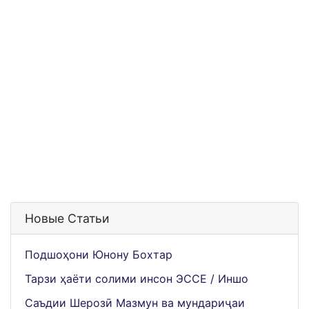
Новые Статьи
Подшоҳони Юнону Бохтар
Тарзи ҳаёти солими инсон ЭССЕ / Иншо
Саъдии Шерозӣ Мазмун ва мундариҷаи