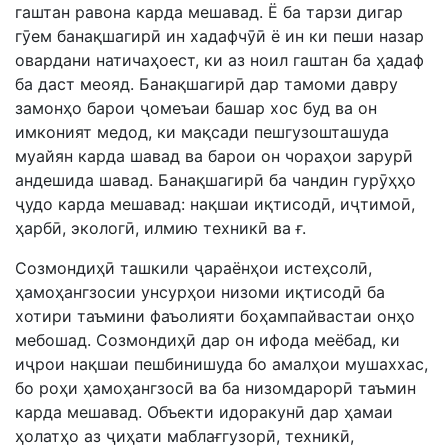
гаштан равона карда мешавад. Ё ба тарзи дигар
гӯем банақшагирӣ ин хадафчӯӣ ё ин ки пеши назар
овардани натичаҳоест, ки аз ноил гаштан ба ҳадаф
ба даст меояд. Банақшагирӣ дар тамоми давру
замонҳо барои ҷомеъаи башар хос буд ва он
имконият медод, ки мақсади пешгузошташуда
муайян карда шавад ва барои он чораҳои зарурӣ
андешида шавад. Банақшагирӣ ба чандин гурӯҳҳо
ҷудо карда мешавад: нақшаи иқтисодӣ, иҷтимоӣ,
ҳарбӣ, экологӣ, илмию техникӣ ва ғ.
Созмондиҳӣ ташкили ҷараёнҳои истеҳсолӣ,
ҳамоҳангзосии унсурҳои низоми иқтисодӣ ба
хотири таъмини фаъолияти боҳампайвастаи онҳо
мебошад. Созмондиҳӣ дар он ифода меёбад, ки
иҷрои нақшаи пешбинишуда бо амалҳои мушаххас,
бо роҳи ҳамоҳангзосӣ ва ба низомдарорӣ таъмин
карда мешавад. Объекти идоракунӣ дар ҳамаи
ҳолатҳо аз ҷиҳати маблағгузорӣ, техникӣ,