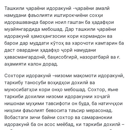
Ташкили ҷараёни идоракунӣ -ҷараёни амалӣ
намудани фаъолияти иштирокчиёни сохҳи
идорашаванда барои ноил гаштан ба ҳадафҳои
муайянгардида мебошад. Дар ташкили ҷараёни
идоракунӣ ҳамоҳангзосии кори кормандон ва
барои дар муддати кӯтоҳ ва харочоти камтарин ба
даст овардани ҳадафҳо ҷорӣ намудани
ҳавасмангардонӣ, баҳисобгирӣ, назоратбарӣ ва ғ.
аҳамияти калон дорад.
Сохтори идоракунӣ –низоми мақомоти идоракунӣ,
таркибу таносуби воҳидҳои дохилӣ ва
муносибатҳои кори онҳо мебошад. Сохтор, яъне
таркиби дохилии низоми идоракунии хоҷагӣ
нишонаи муҳими тавсифоти он буда, ба натичҷҳои
ниҳоии фаъолият бевосита таъсир мерасонад.
Вобастаги зичи байни сохтор ва самаранокии
идоракунӣ ба он асос меёбад, ки таркиби дохилӣ –