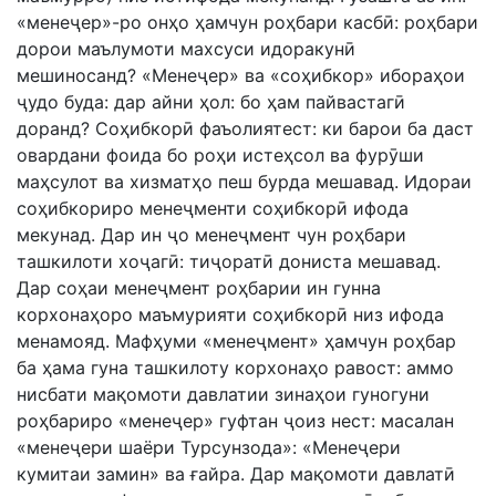
«менеҷер»-ро онҳо ҳамчун роҳбари касбӣ: роҳбари
дорои маълумоти махсуси идоракунӣ
мешиносанд? «Менеҷер» ва «соҳибкор» ибораҳои
ҷудо буда: дар айни ҳол: бо ҳам пайвастагӣ
доранд? Соҳибкорӣ фаъолиятест: ки барои ба даст
овардани фоида бо роҳи истеҳсол ва фурӯши
маҳсулот ва хизматҳо пеш бурда мешавад. Идораи
соҳибкориро менеҷменти соҳибкорӣ ифода
мекунад. Дар ин ҷо менеҷмент чун роҳбари
ташкилоти хоҷагӣ: тиҷоратӣ дониста мешавад.
Дар соҳаи менеҷмент роҳбарии ин гунна
корхонаҳоро маъмурияти соҳибкорӣ низ ифода
менамояд. Мафҳуми «менеҷмент» ҳамчун роҳбар
ба ҳама гуна ташкилоту корхонаҳо равост: аммо
нисбати мақомоти давлатии зинаҳои гуногуни
роҳбариро «менеҷер» гуфтан ҷоиз нест: масалан
«менеҷери шаёри Турсунзода»: «Менеҷери
кумитаи замин» ва ғайра. Дар мақомоти давлатӣ