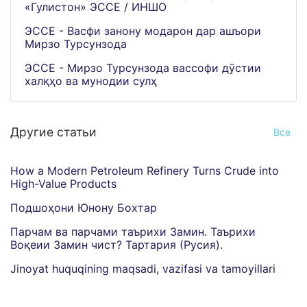
«Гулистон» ЭССЕ / ИНШО
ЭССЕ - Васфи занону модарон дар ашъори
Мирзо Турсунзода
ЭССЕ - Мирзо Турсунзода вассофи дӯстии
халқҳо ва мунодии сулҳ
Другие статьи
Все
How a Modern Petroleum Refinery Turns Crude into
High-Value Products
Подшоҳони Юнону Бохтар
Парчам ва парчами таърихи Замин. Таърихи
Воқеии Замин чист? Тартария (Русия).
Jinoyat huquqining maqsadi, vazifasi va tamoyillari