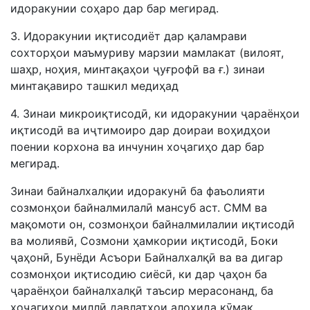
идоракунии соҳаро дар бар мегирад.
3. Идоракунии иқтисодиёт дар қаламрави
сохторҳои маъмуриву марзии мамлакат (вилоят,
шаҳр, ноҳия, минтақаҳои ҷуғрофӣ ва ғ.) зинаи
минтақавиро ташкил медиҳад
4. Зинаи микроиқтисодӣ, ки идоракунии ҷараёнҳои
иқтисодӣ ва иҷтимоиро дар доираи воҳидҳои
поении корхона ва инчунин хоҷагиҳо дар бар
мегирад.
Зинаи байналхaлқии идоракунӣ ба фаъолияти
созмонҳои байналмилалӣ мансуб аст. СММ ва
мaқомоти он, созмонҳои байналмилалии иқтисодӣ
ва молиявӣ, Созмони ҳамкории иқтисодӣ, Боки
ҷаҳонӣ, Бунёди Асъори Байналхалқӣ ва ва дигар
созмонҳои иқтисодию сиёсӣ, ки дар ҷаҳон ба
ҷараёнҳои байналхалқӣ таъсир мерасонанд, ба
хоҷагиҳои миллӣ давлатҳои алоҳида кӯмак