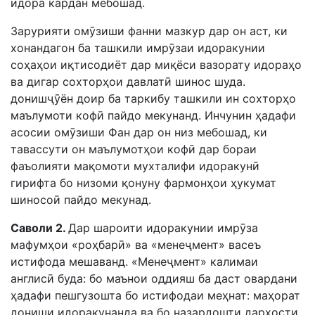
идора кардан мебошад.
Зарурияти омӯзиши фанни мазкур дар он аст, ки
хонандагон ба ташкили имрӯзаи идоракунии
соҳаҳои иқтисодиёт дар миқёси вазорату идораҳо
ва дигар сохторҳои давлатӣ шинос шуда.
донишҷӯён доир ба таркибу ташкили ин сохторҳо
маълумоти кофӣ пайдо мекунанд. Инчунин ҳадафи
асосии омӯзиши Фан дар он низ мебошад, ки
тавасcути он маълумотҳои кофӣ дар бораи
фаъолияти мақомоти мухталифи идоракунӣ
гирифта бо низоми қонуну фармонҳои ҳукумат
шиносоӣ пайдо мекунад.
Саволи 2.
Дар шароити идоракунии имрӯза
мафумҳои «роҳбарӣ» ва «менеҷмент» васеъ
истифода мешаванд. «Менеҷмент» калимаи
англисӣ буда: бо маънои оддияш ба даст овардани
ҳадафи пешгузошта бо истифодаи меҳнат: маҳорат
дониши идоракунанда ва бо назардошти дархости