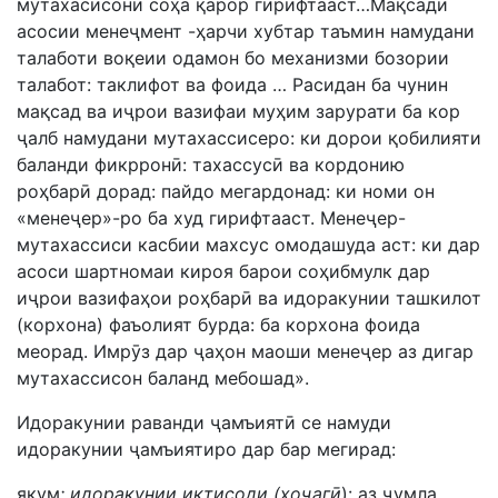
мутахасисони соҳа қарор гирифтааст…Мақсади
асосии менеҷмент -ҳарчи хубтар таъмин намудани
талаботи воқеии одамон бо механизми бозории
талабот: таклифот ва фоида … Расидан ба чунин
мақсад ва иҷрои вазифаи муҳим зарурати бa кор
ҷалб намудани мутахассисеро: ки дорои қобилияти
баланди фикрронӣ: тахассусӣ ва кордонию
роҳбарӣ дорад: пайдо мегардонад: ки номи он
«менеҷер»-ро ба худ гирифтааст. Менеҷер-
мутахассиси касбии махсус омодашуда аст: ки дар
асоси шартномаи кироя барои соҳибмулк дар
иҷрои вазифаҳои роҳбарӣ ва идоракунии ташкилот
(корхона) фаъолият бурда: ба корхона фоида
меорад. Имрӯз дар ҷаҳон маоши менеҷер аз дигар
мутахассисон баланд мебошад».
Идоракунии раванди ҷамъиятӣ се намуди
идоракунии ҷамъиятиро дар бар мегирад:
якум
: идоракунии иқтисоди (хоҷагӣ
): аз ҷумла