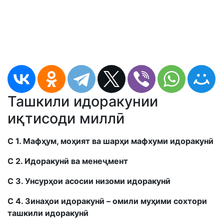
Ташкили идоракунии
иқтисоди миллӣ
С 1. Мафҳум, моҳият ва шарҳи мафхуми идоракунӣ
С 2. Идоракунӣ вa менеҷмент
С 3. Унсурҳои асосии низоми идоракунӣ
С 4. Зинаҳои идоракунӣ – омили муҳими сохтори
ташкили идоракунӣ