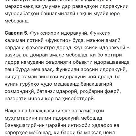
мерасонанд ва умуман дар равандҳои идоракунии
муносибатҳои байналмилалӣ нақши муайянеро
мебозанд.
Саволи 5.
Функсияҳои идоракунӣ. Функсия
калимаи лотинӣ «функтио» будa, маънои амалӣ
кардани фаъолиятро дорад. Функсияи идоракунӣ –
вазифа ва доираи амале мебошад, ки бо хотири
идора намудани фаъолияти объекти идорашаванда
пеш бурда мешавад. Функсияи асосии идоракунӣ,
ки дар хамаи зинаҳои идоракунӣ чой дранд, ба
чунин гурӯҳҳо ҷудо мешаванд: банақшагирӣ,
созмондиҳӣ, батанзимдарорӣ, роҳбарии фаврӣ,
назорати иҷрои кор ва ҳисоботдорӣ.
Нақша ва банақшагирӣ яке аз вазифаҳои
муҳимтаpини илми идоракунӣ мебошад.
Банақшагирӣ-ин ҷараёни интихоби ҳадафҳо ва
карорҳое мебошад, ки барои ба мақсад ноил