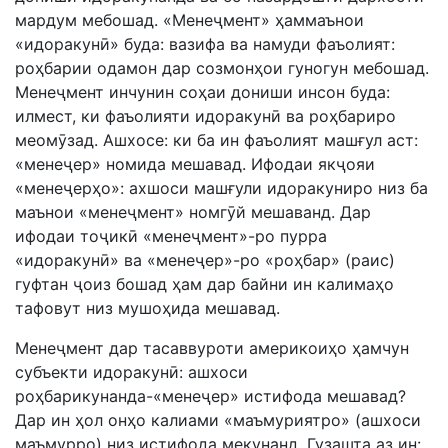
мардум мебошад. «Менеҷмент» ҳаммаънои
«идоракунӣ» буда: вазифа ва намуди фаъолият:
роҳбарии одамон дар созмонҳои гуногун мебошад.
Менеҷмент инчунин соҳаи дониши инсон буда:
илмест, ки фаъолияти идоракунӣ ва роҳбариро
меомӯзад. Ашхосе: ки ба ин фаъолият машғул аст:
«менеҷер» номида мешавад. Ифодаи якҷояи
«менеҷерҳо»: ахшоси машғули идоракуниро низ ба
маънои «менеҷмент» номгӯй мешаванд. Дар
ифодаи тоҷикӣ «менеҷмент»-ро пурра
«идоракунӣ» ва «менеҷер»-ро «роҳбар» (раис)
гуфтан ҷоиз бошад ҳам дар байни ин калимаҳо
тафовут низ мушоҳида мешавад.
Менеҷмент дар тасаввуроти америкоиҳо ҳамчун
субъекти идоракунӣ: ашхоси
роҳбарикунанда-«менеҷер» истифода мешавад?
Дар ин ҳол онҳо калиами «маъмуриятро» (ашхоси
маъмурро) низ истифода мекунанд. Гузашта аз ин: