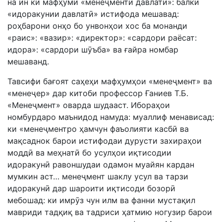
на ин ки мафҳуми «менеҷменти давлатӣ»: балки
«идоракунии давлатӣ» истифода мешавад:
роҳбарони онҳо бо унвонҳои хос ба монанди
«раис»: «вазир»: «директор»: «сардори pаёсат:
идора»: «сардори шӯъба» ва ғайра номбар
мешаванд.
Тавсифи бағоят саҳеҳи мафҳумҳои «менеҷмент» ва
«менеҷер» дар китоби профессор Ғаниев Т.Б.
«Менеҷмент» оварда шудааст. Ибораҳои
номбурдаро маънидод намуда: муаллиф менависад:
ки «менеҷментро ҳамчун фаъолияти касбӣ ва
мақсаднок барои истифодаи дурусти захираҳои
моддӣ ва меҳнатӣ бо усулҳои иқтисодии
идоракунӣ равоншудаи одамон муайян кардан
мумкин аст… менеҷмент шаклу усул ва тарзи
идоракунӣ дар шароити иқтисоди бозорӣ
мебошад: ки имрӯз чун илм ва фанни мустақил
мавриди тадқиқ ва тадриси ҳатмию ногузир барои