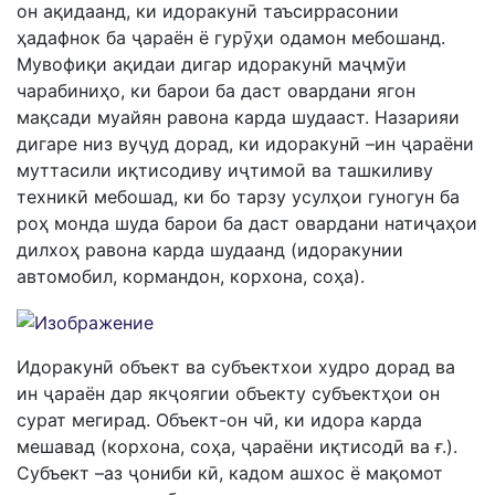
он ақидаанд, ки идоракунӣ таъсиррасонии
ҳадафнок ба ҷараён ё гурӯҳи одамон мебошанд.
Мувофиқи ақидаи дигар идоракунӣ маҷмӯи
чарабиниҳо, ки барои ба даст овардани ягон
мақсади муайян равона карда шудааст. Назарияи
дигаре низ вуҷуд дорад, ки идоракунӣ –ин ҷараёни
муттасили иқтисодиву иҷтимоӣ ва ташкиливу
техникӣ мебошад, ки бо тарзу усулҳои гуногун ба
роҳ монда шуда барои ба даст овардани натиҷаҳои
дилхоҳ равона карда шудаанд (идоракунии
автомобил, кормандон, корхона, соҳа).
Идоракунӣ объект ва субъектхои худро дорад ва
ин ҷараён дар якҷоягии объекту субъектҳои он
сурат мегирад. Объект-он чӣ, ки идора карда
мешавад (корхона, соҳа, ҷараёни иқтисодӣ ва ғ.).
Субъект –аз ҷониби кӣ, кадом ашхос ё мақомот