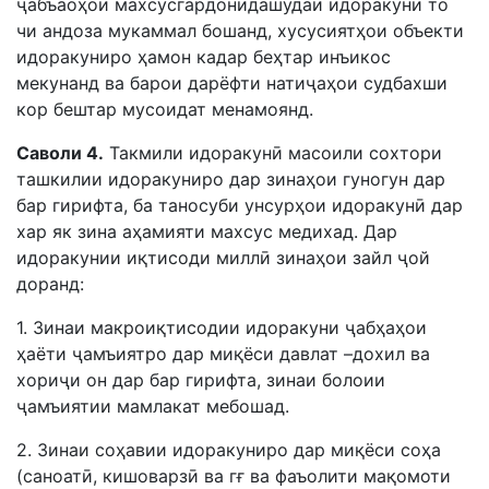
ҷабъaоҳои махсусгардонидашудаи идоракунӣ то
чи андоза мукаммал бошанд, хусусиятҳои объекти
идоракуниро ҳамон кадар беҳтар инъикос
мекунанд ва барои дарёфти натиҷаҳои судбахши
кор бештар мусоидат менамоянд.
Саволи 4.
Такмили идоракунӣ масоили сохтори
ташкилии идоракуниро дар зинаҳои гуногун дар
бар гирифта, ба таносуби унсурҳои идоракунӣ дар
хар як зина аҳамияти махсус медихад. Дар
идоракунии иқтисоди миллӣ зинаҳои зайл ҷой
доранд:
1. Зинаи макроиқтисодии идоракуни ҷабҳаҳои
ҳаёти ҷамъиятро дар миқёси давлат –дохил ва
хориҷи он дар бар гирифта, зинаи болоии
ҷамъиятии мамлакат мебошад.
2. Зинаи соҳавии идоракуниро дар миқёси соҳа
(саноатӣ, кишоварзӣ ва гғ ва фаъолити мақомоти