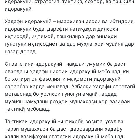
идоракунӣ, стратегия, тактика, сохтор, ва ташкили
идоракунӣ.
Хадафи идоракунӣ – маарҳилаи асоси ва ибтидоии
идоракунӣ буда, дарёфти натиҷаҳои дилхоҳи
иқтисодӣ, иҷтимоӣ, ташкилиро дар зинаҳои
гуногуни иқтисодиёт ва дар мӯҳлатҳои муайян дар
назар дорад.
Стратегияи идоракунӣ –нақшаи умумии ба даст
овардани ҳадафи ниҳоии идоракунӣ мебошад, ки
бо хотири он фаъолияти мақомоти идоракунӣ
сафарбар карда мешавад. Азбаски хадафи стретагӣ
метавонад бо усулҳои гуногун амалӣ гардад,
муайян намудани роҳҳои мушаххаси кор вазифаи
тактикӣ мебошад.
Тактикаи идоракунӣ –интихоби восита, усул ва
тарзи мушаххаси ба даст даровардани ҳадафу
ҳалли вазифаҳои статегии идоракунӣ мебошад.