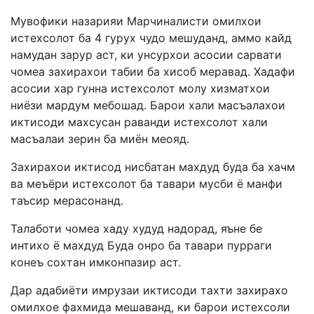
Мувофики назарияи Марчиналисти омилхои
истехсолот ба 4 гурух чудо мешуданд, аммо кайд
намудан зарур аст, ки унсурхои асосии сарвати
чомеа захирахои табии ба хисоб меравад. Хадафи
асосии хар гунна истехсолот молу хизматхои
ниёзи мардум мебошад. Барои хали масъалахои
иктисоди махсусан раванди истехсолот хали
масъалаи зерин ба миён меояд.
Захирахои иктисод нисбатан махдуд буда ба хачм
ва меъёри истехсолот ба тавари мусби ё манфи
таъсир мерасонанд.
Талаботи чомеа хаду худуд надорад, яъне бе
интихо ё махдуд Буда онро ба тавари пурраги
конеъ сохтан имконпазир аст.
Дар адабиёти имрузаи иктисоди тахти захирахо
омилхое фахмида мешаванд, ки барои истехсоли