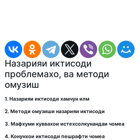
Назарияи иктисоди
проблемахо, ва методи
омузиш
1. Назарияи иктисоди хамчун илм
2. Методи омузиши назарияи иктисоди
3. Мафхуми куввахои истехсолкунандаи чомеа
4. Конунхои иктисоди пешрафти чомеа