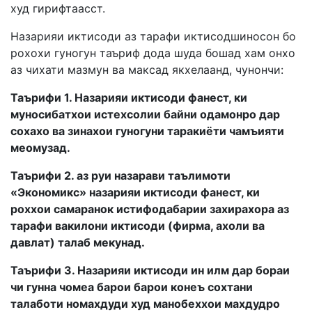
худ гирифтаасст.
Назарияи иктисоди аз тарафи иктисодшиносон бо
рохохи гуногун таъриф дода шуда бошад хам онхо
аз чихати мазмун ва максад якхелаанд, чунончи:
Таърифи 1. Назарияи иктисоди фанест, ки
муносибатхои истехсолии байни одамонро дар
сохахо ва зинахои гуногуни таракиёти чамъияти
меомузад.
Таърифи 2. аз руи назарави таълимоти
«Экономикс» назарияи иктисоди фанест, ки
роххои самаранок истифодабарии захирахора аз
тарафи вакилони иктисоди (фирма, ахоли ва
давлат) талаб мекунад.
Таърифи 3. Назарияи иктисоди ин илм дар бораи
чи гунна чомеа барои барои конеъ сохтани
талаботи номахдуди худ манобеххои махдудро