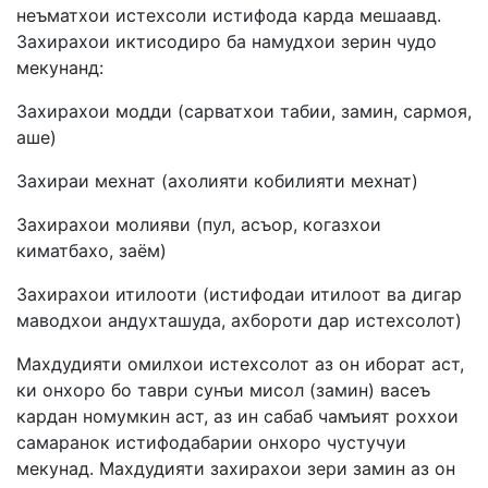
неъматхои истехсоли истифода карда мешаавд.
Захирахои иктисодиро ба намудхои зерин чудо
мекунанд:
Захирахои модди (сарватхои табии, замин, сармоя,
аше)
Захираи мехнат (ахолияти кобилияти мехнат)
Захирахои молияви (пул, асъор, когазхои
киматбахо, заём)
Захирахои итилооти (истифодаи итилоот ва дигар
маводхои андухташуда, ахбороти дар истехсолот)
Махдудияти омилхои истехсолот аз он иборат аст,
ки онхоро бо таври сунъи мисол (замин) васеъ
кардан номумкин аст, аз ин сабаб чамъият роххои
самаранок истифодабарии онхоро чустучуи
мекунад. Махдудияти захирахои зери замин аз он