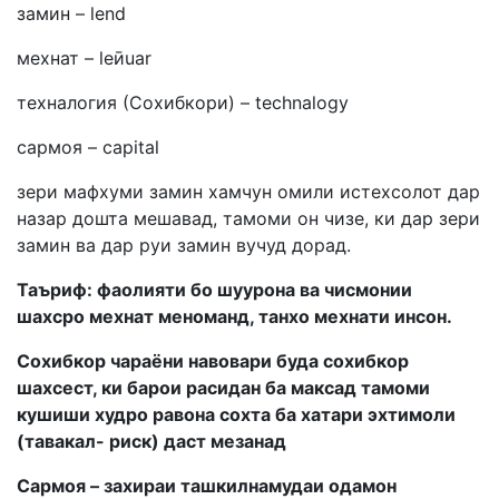
замин – lend
мехнат – leӣuar
техналогия (Сохибкори) – technalogy
сармоя – capital
зери мафхуми замин хамчун омили истехсолот дар
назар дошта мешавад, тамоми он чизе, ки дар зери
замин ва дар руи замин вучуд дорад.
Таъриф: фаолияти бо шуурона ва чисмонии
шахсро мехнат меноманд, танхо мехнати инсон.
Сохибкор чараёни навовари буда сохибкор
шахсест, ки барои расидан ба максад тамоми
кушиши худро равона сохта ба хатари эхтимоли
(тавакал- риск) даст мезанад
Сармоя – захираи ташкилнамудаи одамон