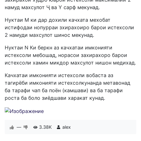
намуд махсулот Ҷ ва Y сарф мекунад.
Нуктаи М ки дар дохили качхата мехобат
истифодаи нопурраи зхирахоиро барои истехсоли
2 намуди махсулот шинос мекунад.
Нуктаи N Ки беркн аз качхатаи имконияти
истехсоли мебошад, норасои захирахоро барои
истехсоли хамин микдор махсулот нишон медихад.
Качхатаи имконияти истехсоли вобаста аз
тагирёби имконияти истехсолкунанда метавонад
ба тарафи чап ба поён (камшави) ва ба тарафи
роста ба боло зиёдшави харакат кунад.
—
3.38K
alex