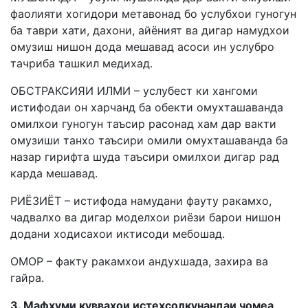
фаолияти хогидори метавонад бо услубхои гуногун
ба таври хати, дахони, айёният ва дигар намудхои
омузиш нишон дода мешавад асоси ин услубро
тачриба ташкил медихад.
ОБСТРАКСИЯИ ИЛМИ – услубест ки хангоми
истифодаи он харчанд ба обекти омухташаванда
омилхои гуногун таъсир расонад хам дар вакти
омузиши танхо таъсири омили омухташаванда ба
назар гирифта шуда таъсири омилхои дигар рад
карда мешавад.
РИЁЗИЁТ – истифода намудани фауту ракамхо,
чадвалхо ва дигар моделхои риёзи барои нишон
додани ходисахои иктисоди мебошад.
ОМОР – факту ракамхои андухшада, захира ва
гайра.
3. Мафхуми куввахои истехсолкунандаи чомеа