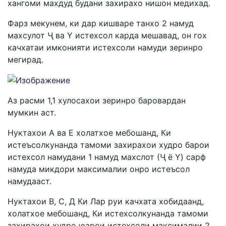
хангоми махдуд будани захирахо нишон медихад.
Фарз мекунем, ки дар кишваре танхо 2 намуд
махсулот Ҷ ва Y истехсол карда мешавад, он гох
качхатаи имконияти истехсоли намуди зеринро
мегирад.
Аз расми 1,1 хулосахои зеринро баровардан
мумкин аст.
Нуктахои А ва Е холатхое мебошанд, Ки
истеъсолкунанда тамоми захирахои худро барои
истехсол намудани 1 намуд махслот (Ҷ ё Y) сарф
намуда микдори максималии онро истеъсол
намудааст.
Нуктахои В, С, Д Ки Лар руи качхата хобидаанд,
холатхое мебошанд, Ки истехсолкунанда тамоми
захирахои худро юарои истехсоли максималии 2