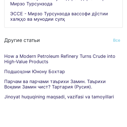
Мирзо Турсунзода
ЭССЕ - Мирзо Турсунзода вассофи дӯстии
халқҳо ва мунодии сулҳ
Другие статьи
Все
How a Modern Petroleum Refinery Turns Crude into
High-Value Products
Подшоҳони Юнону Бохтар
Парчам ва парчами таърихи Замин. Таърихи
Воқеии Замин чист? Тартария (Русия).
Jinoyat huquqining maqsadi, vazifasi va tamoyillari