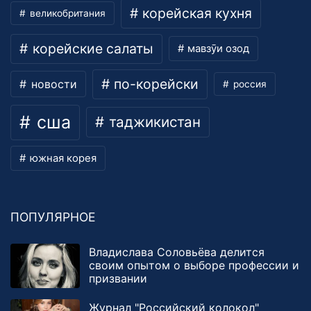
корейская кухня
великобритания
корейские салаты
мавзӯи озод
по-корейски
новости
россия
сша
таджикистан
южная корея
ПОПУЛЯРНОЕ
Владислава Соловьёва делится
своим опытом о выборе профессии и
призвании
Журнал "Российский колокол"