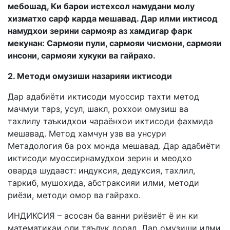
мебошад, Ки барои истехсол намудани молу
хизматхо сарф карда мешавад. Дар илми иктисод
намудхои зерини сармояр аз хамдигар фарк
мекунан: Сармояи пули, сармояи чисмони, сармояи
инсони, сармояи хукуки ва гайрахо.
2. Методи омузиши назарияи иктисоди
Дар адабиёти иктисоди муоссир тахти метод
мачмуи тарз, усул, шакл, роххои омузиш ва
тахлилу таъкидхои чараёнхои иктисоди фахмида
мешавад. Метод хамчун узв ва унсури
Метадология ба рох монда мешавад. Дар адабиёти
иктисоди муоссирнамудхои зерин и меодхо
оварда шудааст: индуксия, дедуксия, тахлил,
таркиб, мушохида, абстраксияи илми, методи
риёзи, методи омор ва гайрахо.
ИНДИКСИЯ – асосан ба ванни риёзиёт ё ин ки
математикаи оли таълук дорад. Дар омузиши илми