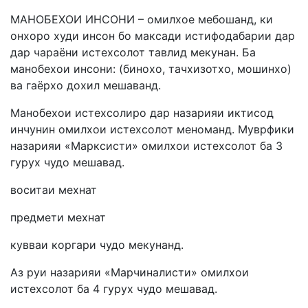
МАНОБЕХОИ ИНСОНИ – омилхое мебошанд, ки
онхоро худи инсон бо максади истифодабарии дар
дар чараёни истехсолот тавлид мекунан. Ба
манобехои инсони: (бинохо, тачхизотхо, мошинхо)
ва гаёрхо дохил мешаванд.
Манобехои истехсолиро дар назарияи иктисод
инчунин омилхои истехсолот меноманд. Муврфики
назарияи «Марксисти» омилхои истехсолот ба 3
гурух чудо мешавад.
воситаи мехнат
предмети мехнат
кувваи коргари чудо мекунанд.
Аз руи назарияи «Марчиналисти» омилхои
истехсолот ба 4 гурух чудо мешавад.