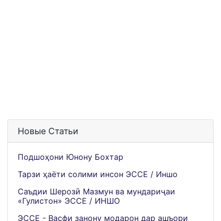
Новые Статьи
Подшоҳони Юнону Бохтар
Тарзи ҳаёти солими инсон ЭССЕ / Иншо
Саъдии Шерозӣ Мазмун ва мундариҷаи
«Гулистон» ЭССЕ / ИНШО
ЭССЕ - Васфи занону модарон дар ашъори