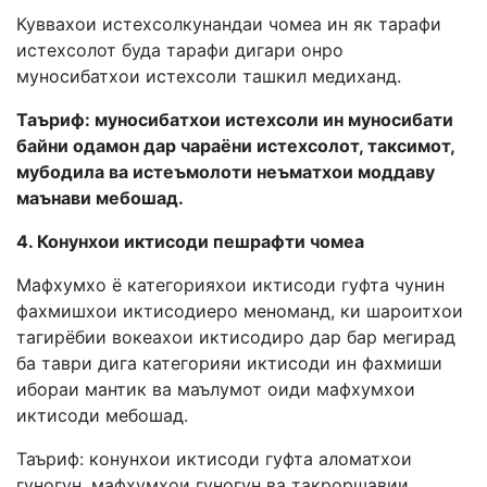
Куввахои истехсолкунандаи чомеа ин як тарафи
истехсолот буда тарафи дигари онро
муносибатхои истехсоли ташкил медиханд.
Таъриф: муносибатхои истехсоли ин муносибати
байни одамон дар чараёни истехсолот, таксимот,
мубодила ва истеъмолоти неъматхои моддаву
маънави мебошад.
4. Конунхои иктисоди пешрафти чомеа
Мафхумхо ё категорияхои иктисоди гуфта чунин
фахмишхои иктисодиеро меноманд, ки шароитхои
тагирёбии вокеахои иктисодиро дар бар мегирад
ба таври дига категорияи иктисоди ин фахмиши
ибораи мантик ва маълумот оиди мафхумхои
иктисоди мебошад.
Таъриф: конунхои иктисоди гуфта аломатхои
гуногун, мафхумхои гуногун ва такроршавии