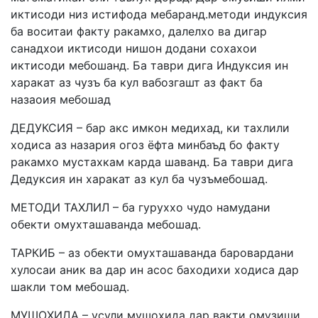
иктисоди низ истифода мебаранд.методи индуксия
ба воситаи факту ракамхо, далелхо ва дигар
санадхои иктисоди нишон додани сохахои
иктисоди мебошанд. Ба таври дига Индуксия ин
харакат аз чузъ ба кул вабозгашт аз факт ба
назаоия мебошад
ДЕДУКСИЯ – бар акс имкон медихад, ки тахлили
ходиса аз назария огоз ёфта минбаъд бо факту
ракамхо мустахкам карда шаванд. Ба таври дига
Дедуксия ин харакат аз кул ба чузъмебошад.
МЕТОДИ ТАХЛИЛ – ба гуруххо чудо намудани
обекти омухташаванда мебошад.
ТАРКИБ – аз обекти омухташаванда баровардани
хулосаи аник ва дар ин асос баходихи ходиса дар
шакли том мебошад.
МУШОХИДА – усули мушохида дар вакти омузиши