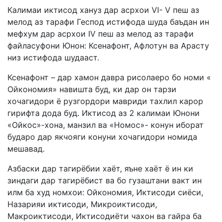
Калимаи иктисод хануз дар асрхои VI- V пеш аз
мелод аз тарафи Геспод истифода шуда баъдан ин
мефхум дар асрхои IV пеш аз мелод аз тарафи
файласуфони Юнон: Ксенафонт, Афлотун ва Арасту
низ истифода шудааст.
Ксенафонт – дар хамон давра рисолаеро бо номи «
Ойкономия» навишта буд, ки дар он тарзи
хочагидори ё рузгордори мавриди тахлил карор
гирифта дода буд. Иктисод аз 2 калимаи Юнони
«Ойкос»-хона, манзил ва «Номос»- конун иборат
бударо дар якчояги конуни хочагидори номида
мешавад.
Азбаски дар тагирёбии хаёт, яъне хаёт ё ин ки
зиндаги дар тагирёбист ва бо гузаштани вакт ин
илм ба худ номхои: Ойкономия, Иктисоди сиёси,
Назарияи иктисоди, Микроиктисоди,
Макроиктисоди, Иктисодиёти чахон ва гайра ба