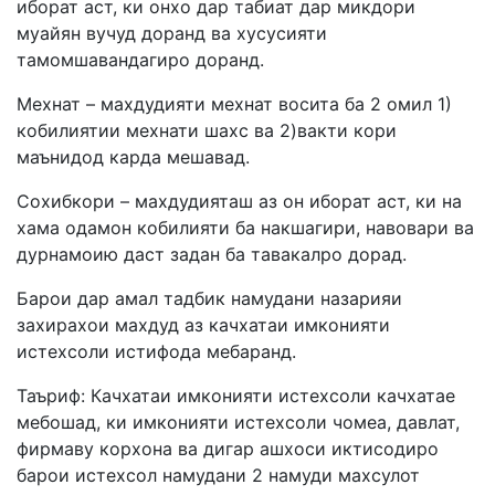
иборат аст, ки онхо дар табиат дар микдори
муайян вучуд доранд ва хусусияти
тамомшавандагиро доранд.
Мехнат – махдудияти мехнат восита ба 2 омил 1)
кобилиятии мехнати шахс ва 2)вакти кори
маънидод карда мешавад.
Сохибкори – махдудияташ аз он иборат аст, ки на
хама одамон кобилияти ба накшагири, навовари ва
дурнамоию даст задан ба тавакалро дорад.
Барои дар амал тадбик намудани назарияи
захирахои махдуд аз качхатаи имконияти
истехсоли истифода мебаранд.
Таъриф: Качхатаи имконияти истехсоли качхатае
мебошад, ки имконияти истехсоли чомеа, давлат,
фирмаву корхона ва дигар ашхоси иктисодиро
барои истехсол намудани 2 намуди махсулот