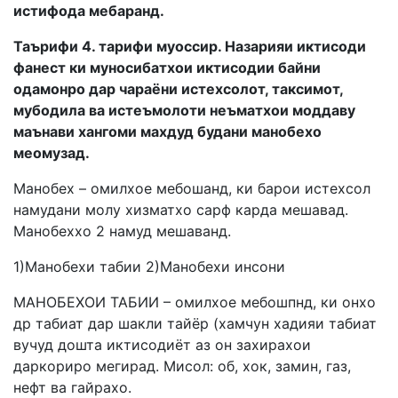
истифода мебаранд.
Таърифи 4. тарифи муоссир. Назарияи иктисоди
фанест ки муносибатхои иктисодии байни
одамонро дар чараёни истехсолот, таксимот,
мубодила ва истеъмолоти неъматхои моддаву
маънави хангоми махдуд будани манобехо
меомузад.
Манобех – омилхое мебошанд, ки барои истехсол
намудани молу хизматхо сарф карда мешавад.
Манобеххо 2 намуд мешаванд.
1)Манобехи табии 2)Манобехи инсони
МАНОБЕХОИ ТАБИИ – омилхое мебошпнд, ки онхо
др табиат дар шакли тайёр (хамчун хадияи табиат
вучуд дошта иктисодиёт аз он захирахои
даркориро мегирад. Мисол: об, хок, замин, газ,
нефт ва гайрахо.