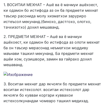
1. ВОСИТАИ МЕХНАТ – Ашё ва ё мачмуи ашёхоест,
ки одамон бо истифода аз он ба предмети мехнат
таъсир расонида молу хизматхои заруриро
истеъсол мекунанд.(бинохо, дастгохо, олотхо,
тачхизотхо) дохил мешаванд.
2. ПРЕДМЕТИ МЕХНАТ – Ашё ва ё мачмуи
ашёхоест, ки одамон бо истифода аз олоти мехнат
ба он таъсир мерасонад неъматхои моддиву
маънави ташкил мекунанд. Ба предмети мехнат
ашёи хом, сузишвори, замин ва гайрахо дохил
мешаванд.
3. Воситаи мехнат дар якчояги бо предмети мехнат
воситаи истехсолот. воситаи истехсолот дар
якчояги бо кувваи коргари куввахои
истехсолкунандаи чомеаро ташкил медихад.