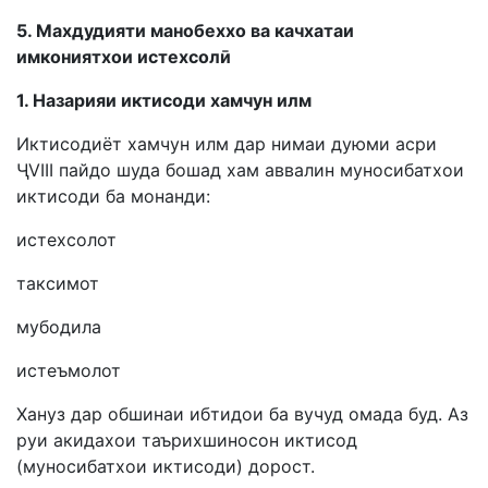
5. Махдудияти манобеххо ва качхатаи
имкониятхои истехсолӣ
1. Назарияи иктисоди хамчун илм
Иктисодиёт хамчун илм дар нимаи дуюми асри
ҶVIII пайдо шуда бошад хам аввалин муносибатхои
иктисоди ба монанди:
истехсолот
таксимот
мубодила
истеъмолот
Хануз дар обшинаи ибтидои ба вучуд омада буд. Аз
руи акидахои таърихшиносон иктисод
(муносибатхои иктисоди) дорост.