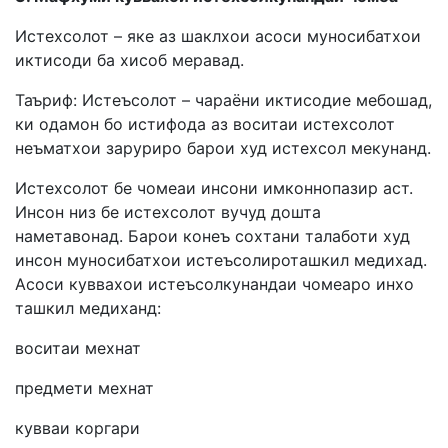
Истехсолот – яке аз шаклхои асоси муносибатхои
иктисоди ба хисоб меравад.
Таъриф: Истеъсолот – чараёни иктисодие мебошад,
ки одамон бо истифода аз воситаи истехсолот
неъматхои заруриро барои худ истехсол мекунанд.
Истехсолот бе чомеаи инсони имконнопазир аст.
Инсон низ бе истехсолот вучуд дошта
наметавонад. Барои конеъ сохтани талаботи худ
инсон муносибатхои истеъсолироташкил медихад.
Асоси куввахои истеъсолкунандаи чомеаро инхо
ташкил медиханд:
воситаи мехнат
предмети мехнат
кувваи коргари