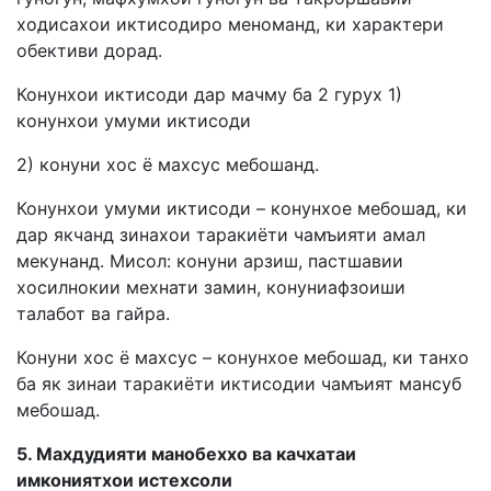
ходисахои иктисодиро меноманд, ки характери
обективи дорад.
Конунхои иктисоди дар мачму ба 2 гурух 1)
конунхои умуми иктисоди
2) конуни хос ё махсус мебошанд.
Конунхои умуми иктисоди – конунхое мебошад, ки
дар якчанд зинахои таракиёти чамъияти амал
мекунанд. Мисол: конуни арзиш, пастшавии
хосилнокии мехнати замин, конуниафзоиши
талабот ва гайра.
Конуни хос ё махсус – конунхое мебошад, ки танхо
ба як зинаи таракиёти иктисодии чамъият мансуб
мебошад.
5. Махдудияти манобеххо ва качхатаи
имкониятхои истехсоли