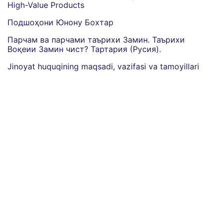
High-Value Products
Подшоҳони Юнону Бохтар
Парчам ва парчами таърихи Замин. Таърихи
Воқеии Замин чист? Тартария (Русия).
Jinoyat huquqining maqsadi, vazifasi va tamoyillari