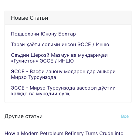
Новые Статьи
Подшоҳони Юнону Бохтар
Тарзи ҳаёти солими инсон ЭССЕ / Иншо
Саъдии Шерозӣ Мазмун ва мундариҷаи
«Гулистон» ЭССЕ / ИНШО
ЭССЕ - Васфи занону модарон дар ашъори
Мирзо Турсунзода
ЭССЕ - Мирзо Турсунзода вассофи дӯстии
халқҳо ва мунодии сулҳ
Другие статьи
Все
How a Modern Petroleum Refinery Turns Crude into