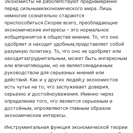
Экономисты не раболепствуют преднаме­ренно
перед сильнымиэкономического мира. Лишь
немно­гие сознательно стараются
приспособиться.Скорее всего, преобладающие
экономические интересы – это нормаль­ное
иобщепринятое в обществе мнение. То, что оно
одоб­ряет и находит удобным,представляет собой
разумную политику. То, что оно не одобряет или
находитзатрудни­тельным, может быть интересным
или впечатляющим, но не являетсянадежным
руководством для серьезных мне­ний или
действий. Как и у других людей,у экономистов
есть чутье на то, что заслуживает доверия,
серьезно и достойноуважения. Именно через
определение того, что является серьезным и
достойным, ипроявляются главным образом
экономические интересы.
Инструментальная функция экономической теории