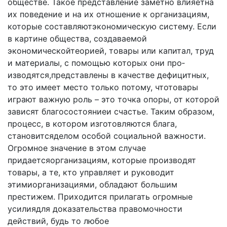
обществе. Такое представление заметно влияетна
их поведение и на их отношение к организациям,
кото­рые составляютэкономическую систему. Если
в картине общества, создаваемой
экономическойтеорией, товары или капитал, труд
и материалы, с помощью которых они про­
изводятся,представлены в качестве дефицитных,
то это имеет место только потому, чтотовары
играют важную роль – это точка опоры, от которой
зависят благососто­яниеи счастье. Таким образом,
процесс, в котором изго­товляются блага,
становитсяделом особой социальной важности.
Огромное значение в этом случае
придаетсяорганизациям, которые производят
товары, а те, кто уп­равляет и руководит
этимиорганизациями, обладают большим
престижем. Приходится прилагать огромные
усилиядля доказательства правомочности
действий, будь то любое