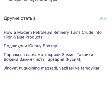
Другие статьи
Все
How a Modern Petroleum Refinery Turns Crude into
High-Value Products
Подшоҳони Юнону Бохтар
Парчам ва парчами таърихи Замин. Таърихи
Воқеии Замин чист? Тартария (Русия).
Jinoyat huquqining maqsadi, vazifasi va tamoyillari