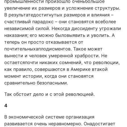
промышленности произошло оченьбольшое
увеличение их размеров и усложнение структу­ры.
В результатедостигнутых размеров и влияния –
сча­стливый парадокс – они становятся всеболее
независи­мой силой. Некогда диссиденту угрожали
наказания; его можно быловыявить и уволить. А
теперь он просто от­казывается от
почтительныхаплодисментов. Такое может
вынести и человек умеренной храбрости. Не
остаетсяпо­чти никаких сомнений, что революции,
как правило, совершаются в Америке втакой
момент истории, когда они становятся
сравнительно безопасными.
Так обстоит дело и с этой революцией.
4
В экономической системе организация
развивается очень неравномерно. Онадостигает