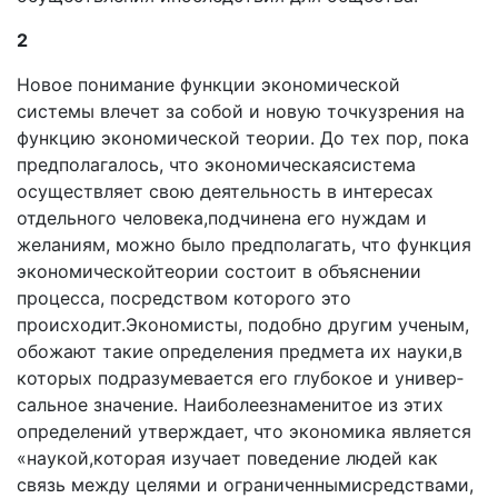
2
Новое понимание функции экономической
системы влечет за собой и новую точкузрения на
функцию эко­номической теории. До тех пор, пока
предполагалось, что экономическаясистема
осуществляет свою деятельность в интересах
отдельного человека,подчинена его нуждам и
желаниям, можно было предполагать, что функция
эко­номическойтеории состоит в объяснении
процесса, по­средством которого это
происходит.Экономисты, подобно другим ученым,
обожают такие определения предмета их науки,в
которых подразумевается его глубокое и универ­
сальное значение. Наиболеезнаменитое из этих
определе­ний утверждает, что экономика является
«наукой,которая изучает поведение людей как
связь между целями и огра­ниченнымисредствами,