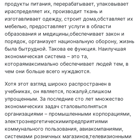
продукты питания, перерабатывает, упаковывает
ираспределяет их, производит ткань и
изготавливает одежду, строит дома,обставляет их
мебелью, предоставляет услу­ги в области
образования и медицины,обеспечивает закон и
порядок, организует национальную оборону, жизнь
была бытрудной. Такова ее функция. Наилучшая
эконо­мическая система – это та,
котораямаксимально обеспе­чивает людей тем, в
чем они больше всего нуждаются.
Хотя этот взгляд широко распространен в
учебниках, он является, пожалуй,слишком
упрощенным. За послед­ние сто лет множество
экономических задач сталовыпол­няться
организациями – промышленными корпорациями,
электроэнергетическимипредприятиями
коммунального пользования, авиакомпаниями,
системами розничных ма­газинов,телевизионными