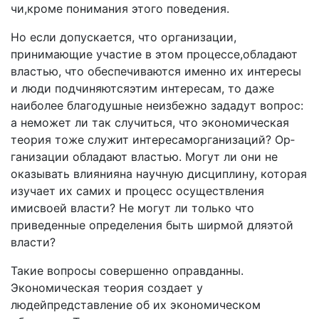
чи,кроме понимания этого поведения.
Но если допускается, что организации,
принимающие участие в этом процессе,обладают
властью, что обеспе­чиваются именно их интересы
и люди подчиняютсяэтим интересам, то даже
наиболее благодушные неизбежно за­дадут вопрос:
а неможет ли так случиться, что экономи­ческая
теория тоже служит интересаморганизаций? Ор­
ганизации обладают властью. Могут ли они не
оказывать влиянияна научную дисциплину, которая
изучает их самих и процесс осуществления
имисвоей власти? Не мо­гут ли только что
приведенные определения быть шир­мой дляэтой
власти?
Такие вопросы совершенно оправданны.
Экономичес­кая теория создает у
людейпредставление об их экономическом