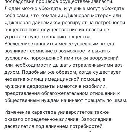
последствия процесса осуществлениявласти.
Людей можно убеждать, и ученые могут убеждать
себя сами, что компании«Дже­нерал моторс» или
«Дженерал дайнэмикс» реагируют на потребности
общества,пока осуществление их власти не
угрожает существованию общества.
Убеждениестановится мeнеe успешным, когда
возникает сомнение в возможности выжить
вусловиях порожденной ими гонки вооружений
или необходимости дышать отравленнымими воз­
духом. Подобным же образом, когда существует
нехватка жилищ имедицинской помощи, а
мужские деодоранты имеются в изобилии,
представления облагожелательном отношении к
общественным нуждам начинают трещать по швам.
Изменение характера университетов также
оказало определенное влияние. Запоследние
десятилетия под вли­янием потребностей