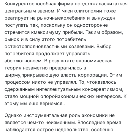
Конкурентоспособная фирма продолжаласчитаться
центральным звеном. И член оли­гополии тоже
реагирует на рыночныеколебания и вынуж­ден
поступать так, поскольку он односторонне
стремится кмаксимуму прибыли. Таким образом,
рынок и в силу этого потребитель
остаютсяполновластными хозяевами. Выбор
потребителя продолжает управлять
абсолютновсем. В результате экономическая
теория незаметно пре­вратилась в
ширму,прикрывающую власть корпорации. Этим
процессом никто не управлял. То, чтоказалось
сдер­жанным интеллектуальным консерватизмом,
стало мощ­ной опоройэкономических интересов. К
этому мы еще вернемся..
Однако инструментальная роль экономики не
являет­ся чем-то неизменным. Впоследнее время
наблюдается острое недовольство, особенно