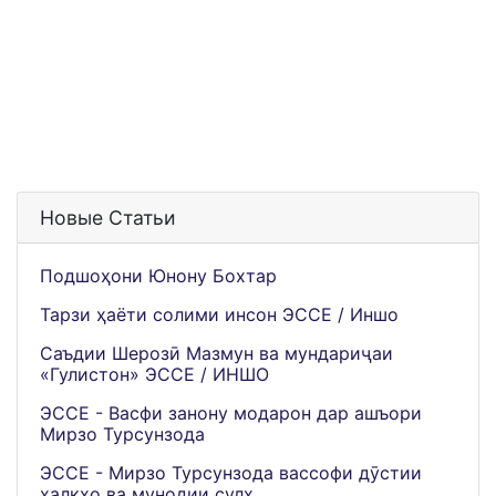
Новые Статьи
Подшоҳони Юнону Бохтар
Тарзи ҳаёти солими инсон ЭССЕ / Иншо
Саъдии Шерозӣ Мазмун ва мундариҷаи
«Гулистон» ЭССЕ / ИНШО
ЭССЕ - Васфи занону модарон дар ашъори
Мирзо Турсунзода
ЭССЕ - Мирзо Турсунзода вассофи дӯстии
халқҳо ва мунодии сулҳ