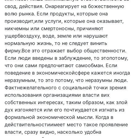
свод, действия. Онареагирует на боже­ственную
волю рынка. Если продукты, которые она
производит,или услуги, которые она оказывает,
никчемны или смертоносны, причиняют
ущербвоздуху, воде, земле или нарушают
нормальную жизнь, то не следует винить
фирму.Все это отражает выбор общественности.
Если люди введены в заблуждение, то этопотому,
что они сами предпочитают самообман. Если
поведение в экономиче­скойсфере кажется иногда
неразумным, то это потому, что неразумны люди.
Фактнежелательного с социаль­ной точки зрения
использования организациями власти вих
собственных интересах, таким образом, как злой
дух изгоняется или его почтиудается изгнать из
формальной экономической мысли. Когда в
действительностиимеет место такое проявление
власти, сразу видно, насколько удобна