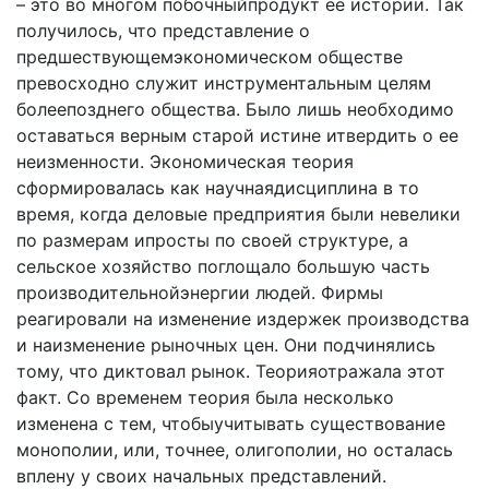
– это во многом побочныйпродукт ее истории. Так
получи­лось, что представление о
предшествующемэкономиче­ском обществе
превосходно служит инструментальным це­лям
болеепозднего общества. Было лишь необходимо
оставаться верным старой истине итвердить о ее
неиз­менности. Экономическая теория
сформировалась как на­учнаядисциплина в то
время, когда деловые предприятия были невелики
по размерам ипросты по своей структуре, а
сельское хозяйство поглощало большую часть
произво­дительнойэнергии людей. Фирмы
реагировали на изме­нение издержек производства
и наизменение рыночных цен. Они подчинялись
тому, что диктовал рынок. Теорияотражала этот
факт. Со временем теория была несколько
изменена с тем, чтобыучитывать существование
монопо­лии, или, точнее, олигополии, но осталась
вплену у своих начальных представлений.