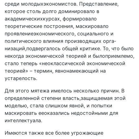
среди молодыхэкономистов. Представление,
которое столь долго доминировало в
академическихкурсах, формировало
теоретические по­строения, маскировало
проявлениеэкономического, со­циального и
политического влияния производящих орга­
низаций,подвергалось общей критике. То, что было
не­когда экономической теорией и былоприемлемо,
стало теперь «неоклассической экономической
теорией» – тер­мин, явнонамекающий на
устарелость.
Для этого мятежа имелось несколько причин. В
опре­деленной степени власть,защищаемая этой
моделью, ста­ла слишком явной, и попытки
маскировать ееоказались недостойными для
интеллектуала.
Имеются также все более угрожающие