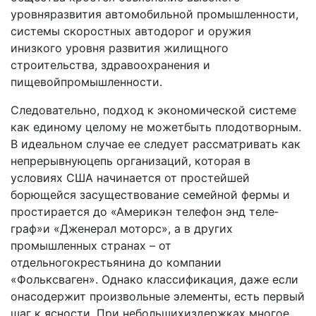
уровняразвития автомобильной про­мышленности,
системы скоростных автодорог и оружия
инизкого уровня развития жилищного
строительства, здравоохранения и
пищевойпромышленности.
Следовательно, подход к экономической системе
как единому целому не можетбыть плодотворным.
В идеаль­ном случае ее следует рассматривать как
непрерывнуюцепь организаций, которая в
условиях США начинается от простейшей
борющейся засуществование семейной фермы и
простирается до «Америкэн телефон энд теле­
граф»и «Дженерал моторc», а в других
промышлен­ных странах – от
отдельногокрестьянина до компании
«Фольксваген». Однако классификация, даже если
онасодержит произвольные элементы, есть первый
шаг к ясности. При небольшихиздержках многое