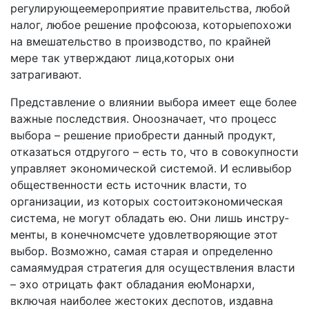
регулирующеемероприятие правительства, лю­бой
налог, любое решение профсоюза, которыепохожи
на вмешательство в производство, по крайней
мере так ут­верждают лица,которых они
затрагивают.
Представление о влиянии выбора имеет еще более
важные последствия. Оноозначает, что процесс
выбора – решение приобрести данный продукт,
отказаться отдру­гого – есть то, что в совокупности
управляет экономической системой. И есливыбор
общественности есть источ­ник власти, то
организации, из которых состоитэкономи­ческая
система, не могут обладать ею. Они лишь инстру­
менты, в конечномсчете удовлетворяющие этот
выбор. Возможно, самая старая и определенно
самаямудрая стратегия для осуществления власти
– эхо отрицать факт обладания еюМонархи,
включая наиболее жестоких де­спотов, издавна