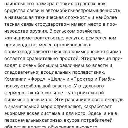
наибольшего размера в таких отраслях, как
средства связи и автомобильнаяпромышленность,
а наивысшая техническая сложность и наиболее
тесная связь сгосударством имеют место в про­
изводстве оружия. В сельском хозяйстве,
жилищномстроительстве, услугах, ремесленном
производстве, менее организованных
формахподпольного бизнеса коммерческая фирма
остается сравнительно простой. Этиразличия при­
водят к очень большим различиям во власти и,
следова­тельно, всоциальных последствиях.
Компании «Форд», «Шелл» и «Проктер и Гэмбл»
пользуютсябольшой вла­стью. У отдельного
фермера такой власти нет; у стро­ительной
фирмыее очень мало. Эти различия в свою оче­редь
в значительной мере определяют, какработает
экономическая система и для кого. Здесь, а не в
первона­чальныхкапризах вкусов потребителей
общества кроется объяснение высокого