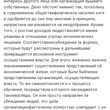
интересы другого лица или ор­ганизации вышеего
собственных. Дело обстоит именно так, поскольку
в современном обществефизическое насилие хотя
и одобряется до сих пор многими в принци­пе,
напрактике наталкивается на неодобрение. Кроме
то­го, с ростом доходов людистановятся менее
уязвимы в отношении угрозы экономических
лишений. Соответствен­ноубеждение (в формах,
которые будут рассмотрены в дальнейшем)
превращается восновной инструмент
осуществления власти. Для этого жизненно важное
значениеимеет существование представлений об
экономической жизни, которые были быблизки
представлениям органи­заций, осуществляющих
власть. То же самоеотносится и к процессу
обучения, посредством которого насаждаются
такиевзгляды. Он или просто направлен па
убеждение людей, что цели
организациифактически полностью сов­падают с их