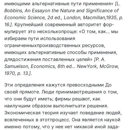
имеющими альтернативные пути применения»
[L.
Bobbins, An Essayon the Nature and Significance of
Economic Science, 2d ed., London, Macmillan,1935, p.
16.]
. Крупнейший современный авторитет фор­
мулирует это несколькопроще: «О том, как… мы
изби­раем пути использования
ограниченныхпроизводствен­ных ресурсов,
имеющих альтернативные способы приме­нения,
длядостижения поставленных целей»
[P. A.
Samuelson, Economics, 8th ed… NewYork, McGrow,
1970, p. 13.]
.
Эти определения кажутся превосходными До
своей прямоте. Люди принимаютрешения о том,
что они будут иметь; фирмы решают, как
наилучшим образом выпол­нитьэти решения.
Экономическая теория изучает поведе­ние людей,
вовлеченных в этотпроцесс. Она является наукой
именно потому, что у нее нет никакой иной зада­