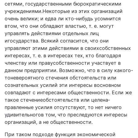
сетями, государственными бюро­кратическими
учреждениями.Некоторые из этих органи­заций
очень велики; и едва ли кто-нибудь усомнится
втом, что они обладают властью, т. е. могут
управлять действиями отдельных лиц
игосударства. Всякий согла­сится, что они
управляют этими действиями в своихсобст­венных
интересах, т. е. в интересах тех, кто благодаря
членству или правусобственности участвует в
данном предприятии. Возможно, что в силу какого-
тоневероятного стечения обстоятельств или
сознательных усилий эти интересы восновном
совпадают с интересами обществен­ности. Если же
такое стечениеобстоятельств или целена­
правленные усилия отсутствуют, то нет ничего
удивитель­ногов том, что преследуются интересы
организаций, а не общественности.
При таком подходе функция экономической