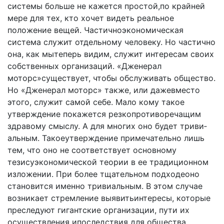
системы больше не кажется простой,по крайней
мере для тех, кто хочет видеть реальное
положение вещей. Частичноэко­номическая
система служит отдельному человеку. Но ча­стично
она, как мытеперь видим, служит интересам своих
собственных организаций. «Дженерал
моторс»существу­ет, чтобы обслуживать общество.
Но «Дженерал моторс» также, или дажевместо
этого, служит самой себе. Мало кому такое
утверждение покажется резкопротивореча­щим
здравому смыслу. А для многих оно будет триви­
альным. Такоеутверждение примечательно лишь
тем, что оно не соответствует основному
тезисуэкономической теории в ее традиционном
изложении. При более тщатель­ном подходеоно
становится именно тривиальным. В этом случае
возникает стремление выявитьинтересы, которые
преследуют гигантские организации, пути их
осуществле­ния ипоследствия для общества.