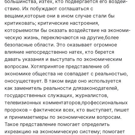
большинства, изтех, кто подвергается его воздей­
ствию. Их побуждают соглашаться с
вещами,которые они в ином случае стали бы
критиковать; критические настроения,
которыемогли бы оказать воздействие на экономи­
ческую жизнь, переключаются на другие,более
безопас­ные области. Это оказывает огромное
влияние непосредственно натех, кто берется
давать указания и выступать по экономическим
вопросам. Хотяпринятое представление об
экономике общества не совпадает с реальностью,
оносуществует. В таком виде оно используется
как замени­тель реальности длязаконодателей,
государственных слу­жащих, журналистов,
телевизионных комментаторов,про­фессиональных
пророков – фактически всех, кто высту­пает, пишет
и принимаетмеры по экономическим вопросам.
Такое представление помогает определить
ихреакцию на экономическую систему; помогает