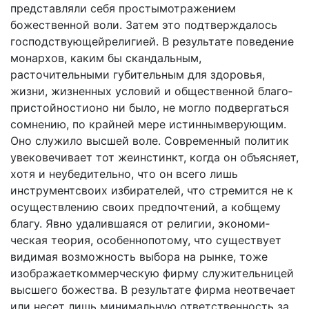
представляли себя простымотражением
божественной воли. Затем это подтверждалось
господству­ющейрелигией. В результате поведение
монархов, каким бы скандальным,
расточительными губительным для здо­ровья,
жизни, жизненных условий и общественной благо­
пристойностионо ни было, не могло подвергаться
сомне­нию, по крайней мере истиннымверующим.
Оно служило высшей воле. Современный политик
увековечивает тот жеинстинкт, когда он объясняет,
хотя и неубедительно, что он всего лишь
инструментсвоих избирателей, что стремится не к
осуществлению своих предпочтений, а кобщему
благу. Явно удалившаяся от религии, экономи­
ческая теория, особеннопотому, что существует
видимая возможность выбора на рынке, тоже
изображаеткоммер­ческую фирму служительницей
высшего божества. В ре­зультате фирма неотвечает
или несет лишь минимальную ответственность за