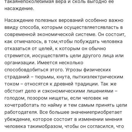
такаянепоколебимая вера и сколь выгодно ее
насаждение.
Насаждение полезных верований особенно важно
вви­ду способа, которым осуществляетсявласть в
современной экономической системе. Он состоит,
как отмечалось, в том,чтобы побуждать человека
отказаться от целей, к которым он обычно
стремится, иосуществлять цели другого лица или
организации. Имеется несколько
способовдобиться этого. Угрозы физических
страданий – тюрьмы, кнута, пыткиэлектрическим
током – относятся к древней тради­ции. Так же
обстоит дело и сэкономическими лишения­ми –
голодом, позором нищеты, если человек не
хочетработать по найму и тем самым принять цели
работода­теля. Все большее значениеприобретает
убеждение, кото­рое состоит в изменении мнения
человека такимобразом, чтобы он согласился, что