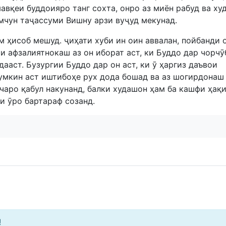
мавқеи буддоияро танг сохта, онро аз миён рабуд ва ху
амчун таҷассуми Вишну арзи вуҷуд мекунад.
м ҳисоб мешуд. ҷиҳати хуби ин оин аввалан, пойбанди 
и афзалиятнокаш аз он иборат аст, ки Буддо дар чорчӯ
ааст. Бузургии Буддо дар он аст, ки ӯ ҳаргиз даъвои
мумкин аст иштибоҳе рух дода бошад ва аз шогирдонаш
чаро қабул накунанд, балки худашон ҳам ба кашфи ҳақ
и ӯро бартараф созанд.
!