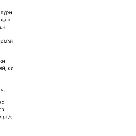
 пури
рдаш
ан
номаи
ки
вӣ, ки
».
ар
та
морад
и