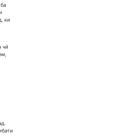
 ба
и
, ки
н чӣ
ем,
ад.
ибати