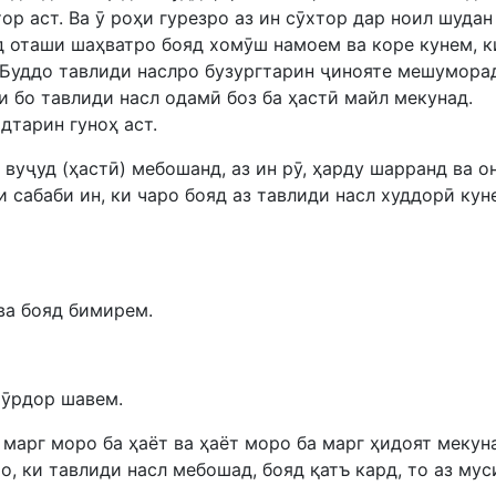
ор аст. Ва ӯ роҳи гурезро аз ин сӯхтор дар ноил шудан
ад оташи шаҳватро бояд хомӯш намоем ва коре кунем, к
 Буддо тавлиди наслро бузургтарин ҷинояте мешуморад
и бо тавлиди насл одамӣ боз ба ҳастӣ майл мекунад.
дтарин гуноҳ аст.
 вуҷуд (ҳастӣ) мебошанд, аз ин рӯ, ҳарду шарранд ва о
и сабаби ин, ки чаро бояд аз тавлиди насл худдорӣ кун
ва бояд бимирем.
хӯрдор шавем.
 марг моро ба ҳаёт ва ҳаёт моро ба марг ҳидоят мекун
о, ки тавлиди насл мебошад, бояд қатъ кард, то аз мус