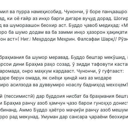
омил ва пурра намеҳисобид. Чунончи, ӯ боре панҷаашро
д, ки оё ғайр аз инҳо барги дигаре вуҷуд дорад. Шоги
нд ва шумораашон беохир аст. Буддо ҷавоб медиҳад: «М
оро ба шумо додам ва ба замми инҳо ҳазорон ҳақиқати
он аст»( Ниг.: Меҳрдоди Меҳрин. Фалсафаи Шарқ// Рӯз
браҳмания ба шумор меравад. Буддо бештар мекӯшид, 
рсои дини Браҳма раҳо созад. ӯ зидди тафовути каста
аромада, онро маҳкум кардааст. Чунончи, ӯ гуфтааст:
аре берун омада, як сиёҳи ҳиндӣ низ аз модаре
алиро асилзода ва дуввумиро ноаслу бадниҳод мехоҳем?
 (пессимистӣ) дар буддоия нисбат ба браҳмания бешт
и Браҳма ранҷу азоб ҳамчун ҷазо барои гуноҳҳо донис
мебинанд. Аммо Буддо ҳаётро маҷмӯи ранҷу азоб мешу
рро рад мекунад. Умуман дар сансара ҷараёни беохир