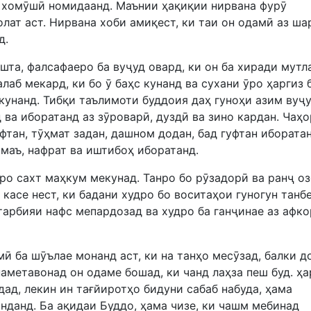
и хомӯшӣ номидаанд. Маънии ҳақиқии нирвана фурӯ
лат аст. Нирвана хоби амиқест, ки таи он одамӣ аз ша
д.
шта, фалсафаеро ба вуҷуд овард, ки он ба хиради мутл
лаб мекард, ки бо ӯ баҳс кунанд ва сухани ӯро ҳаргиз 
акунанд. Тибқи таълимоти буддоия даҳ гуноҳи азим вуҷ
 ва иборатанд аз зӯроварӣ, дуздӣ ва зино кардан. Чаҳо
гуфтан, тӯҳмат задан, дашном додан, бад гуфтан ибората
амаъ, нафрат ва иштибоҳ иборатанд.
ро сахт маҳкум мекунад. Танро бо рӯзадорӣ ва ранҷ о
 касе нест, ки бадани худро бо воситаҳои гуногун танб
 тарбияи нафс мепардозад ва худро ба ганҷинае аз афк
ӣ ба шӯълае монанд аст, ки на танҳо месӯзад, балки 
наметавонад он одаме бошад, ки чанд лаҳза пеш буд. ҳа
дад, лекин ин тағйиротҳо бидуни сабаб набуда, ҳама
нданд. Ба ақидаи Буддо, ҳама чизе, ки чашм мебинад