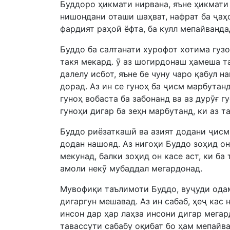
Буддоро ҳикмати нирвана, яъне ҳикмат
нишондани оташи шаҳват, нафрат ба ҷаҳо
фардият раҳоӣ ёфта, ба кулл мепайванда
Буддо ба салтанати хурофот хотима гузо
такя мекард. ӯ аз шогирдонаш ҳамеша та
далелу исбот, яъне бе чуну чаро қабул н
дорад. Аз ин се гуноҳ ба ҷисм марбутанд
гуноҳ вобаста ба забо­нанд ва аз дурӯғ 
гуноҳи дигар ба зеҳн марбутанд, ки аз т
Буддо риёзаткашӣ ва азият додани ҷисм
додан нашояд. Аз нигоҳи Буддо зоҳид он
мекунад, балки зоҳид он касе аст, ки ба
амоли некӯ мубаддал мегардонад.
Мувофиқи таълимоти Буддо, вуҷуди одам
дигаргун мешавад. Аз ин сабаб, ҳеҷ кас 
инсон дар ҳар лаҳза инсони дигар мегар
тавассути сабабу оқибат бо ҳам мепайва