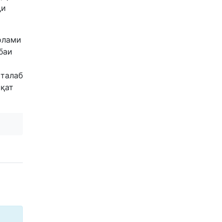
ди
олами
баи
 талаб
иқат