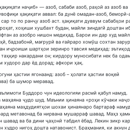
ақиқати наҷиб» — азоб, сабаби азоб, раҳоӣ аз азоб ва
вофиқи ҳақиқати аввал: ба дунё омадан-азоб, беморӣ-
 сар то по ранҷу азоб аст. ҳақиқати дуввум сабабҳои р
 роҳат, хоҳиши хушбахт будан, майли зиндагӣ доштан и
ёфтан аз азобро нишон медиҳад. Барои ин дар худ май
оҳӣ, бадзабонӣ, мағрурӣ ва ғайраро хомӯш сохтан зарур
тан иҷроиши шартҳои зеринро тавсия медиҳад: эътиқо
а таҳқир накардани он; кирдору муносибати нек ба ода
м худоро дар ёд дорад; афкори ҳақ.
огуни ҳастии ягонаанд: азоб – ҳолати ҳастии воқеӣ
вва) ба шумор меравад.
таълимоти Буддоро чун идеологияи расмӣ қабул намуд.
а маҳаяна ҷудо шуд. Маънии ҳинаяна «роҳи кӯчаки наҷо
аҳаяна маҳдудиятҳои шохаи ҳинаянаро бартараф намуд
 фард метавонад ба нирвана мушарраф шавад. Маҳз ҳам
н шавад ва ба дини ҷаҳонӣ табдил ёбад. Лекин зикр ка
он худро нигоҳ дошта натавонист. Браҳмания, ки акнун 