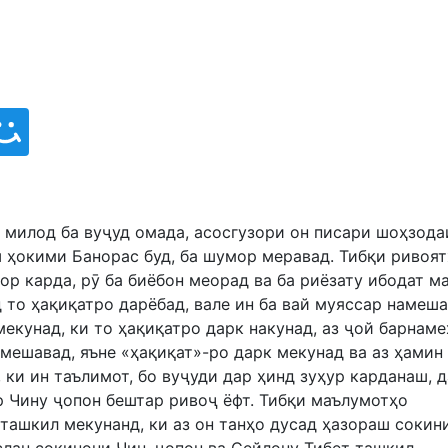
з милод ба вуҷуд омада, асосгузори он писари шоҳзода
ш ҳокими Банорас буд, ба шумор меравад. Тибқи ривоя
рор карда, рӯ ба биёбон меорад ва ба риёзату ибодат м
 то ҳақиқатро дарёбад, вале ин ба вай муяссар намеша
екунад, ки то ҳақиқатро дарк накунад, аз ҷой барнаме
мешавад, яъне «ҳақиқат»-ро дарк мекунад ва аз ҳамин 
 ки ин таълимот, бо вуҷуди дар ҳинд зуҳур карданаш, д
р Чину ҷопон бештар ривоҷ ёфт. Тибқи маълумотҳо
ташкил мекунанд, ки аз он танҳо дусад ҳазораш сокин