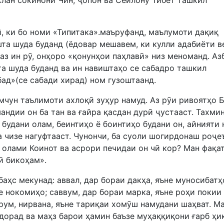
лан сокинони Чин, ҷопон ва Сейлону Тибет ташкил
, ки бо номи «Типитака».маъруфанд, маълумоти дақиқ
шта шуда буданд (ёдовар мешавем, ки кулли адабиёти в
 аз ин рӯ, онҳоро «қонунҳои паҳлавӣ» низ меноманд. Аз
та шуда буданд ва ин навиштаҳо се сабадро ташкил
бад»(се сабади хирад) ном гузоштаанд.
чун таълимоти ахлоқӣ зуҳур намуд. Аз рӯи ривоятҳо 
мандии он ба тан ва ғайра қасдан дурӣ ҷустааст. Тахми
 будани олам, беинтиҳо ё боинтиҳо будани он, айнияти
а чизе нагуфтааст. Чунончи, ба суоли шогирдонаш роҷе
 олами Коинот ва асрори печидаи он чӣ кор? Ман фақа
ӣ бикоҳам».
аҳс мекунад: аввал, дар бораи дакҳа, яъне муносибатҳ
не нокомиҳо; саввум, дар бораи марка, яъне роҳи покии
ҳорум, нирвана, яъне тариқаи хомӯш намудани шаҳват. М
дорад ва маҳз барои ҳамин баъзе муҳаққиқони ғарб ҳи