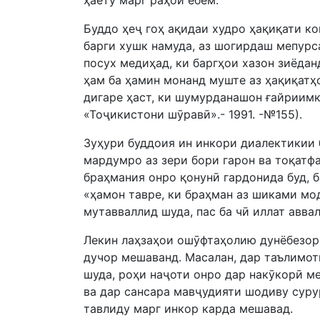
ҳаёту марг раҳоӣ ёбем.
Буддо ҳеҷ гоҳ ақидаи худро ҳақиқати к
барги хушк намуда, аз шогирдаш мепурса
посух медиҳад, ки баргҳои хазон зиёда
ҳам ба ҳамин монанд муште аз ҳақиқатҳ
дигаре ҳаст, ки шумурданашон ғайриимк
«Тоҷикистони шӯравӣ».- 1991. -№155).
Зуҳури буддоия ин инкори диалектикии 
мардумро аз зери бори гарон ва тоқатфа
браҳмания онро қонунӣ гардонида буд, б
«ҳамон тавре, ки браҳман аз шиками мод
мутавваллид шуда, пас ба чӣ иллат авв
Лекин лаҳзаҳои ошӯфтаҳолию дунёбезорӣ
дучор мешаванд. Масалан, дар таълимот
шуда, роҳи наҷоти онро дар накӯкорӣ 
ва дар сансара мавҷудияти шодиву суру
тавлиду марг инкор карда мешавад.