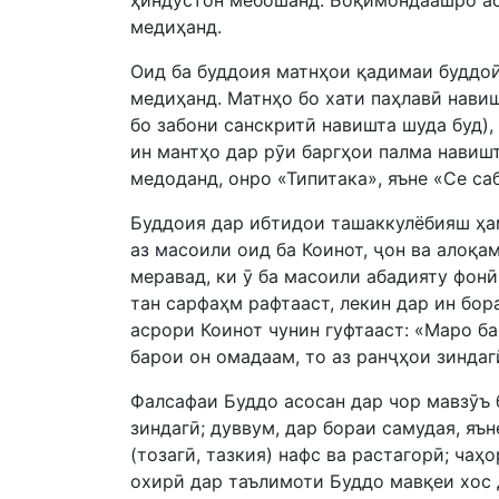
ҳиндустон мебошанд. Боқимондаашро ас
медиҳанд.
Оид ба буддоия матнҳои қадимаи буддоӣ
медиҳанд. Матнҳо бо хати паҳлавӣ нави
бо забони санскритӣ навишта шуда буд),
ин мантҳо дар рӯи баргҳои палма навиш
медоданд, онро «Типитака», яъне «Се са
Буддоия дар ибтидои ташаккулёбияш ҳам
аз масоили оид ба Коинот, ҷон ва алоқа
меравад, ки ӯ ба масоили абадияту фонӣ
тан сарфаҳм рафтааст, лекин дар ин бор
асрори Коинот чунин гуфтааст: «Маро ба
барои он омадаам, то аз ранҷҳои зиндаг
Фалсафаи Буддо асосан дар чор мавзӯъ б
зиндагӣ; дуввум, дар бораи самудая, яъ
(тозагӣ, тазкия) нафс ва растагорӣ; ча
охирӣ дар таълимоти Буддо мавқеи хос 