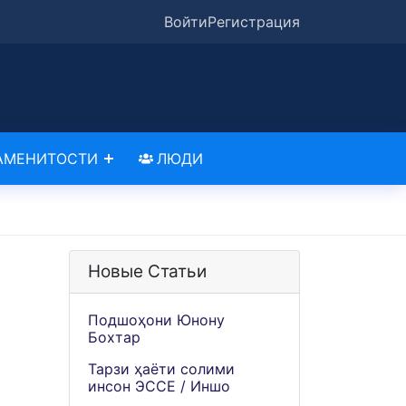
Войти
Регистрация
АМЕНИТОСТИ
ЛЮДИ
Новые Статьи
Подшоҳони Юнону
Бохтар
Тарзи ҳаёти солими
инсон ЭССЕ / Иншо