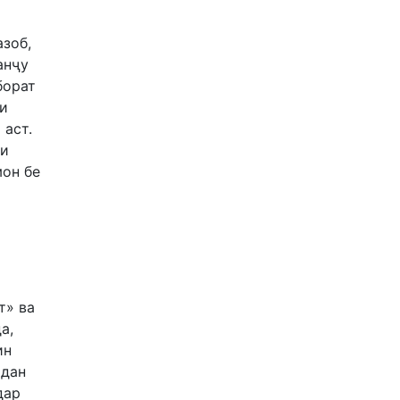
азоб,
анҷу
борат
ли
 аст.
ди
мон бе
т» ва
а,
ин
рдан
дар