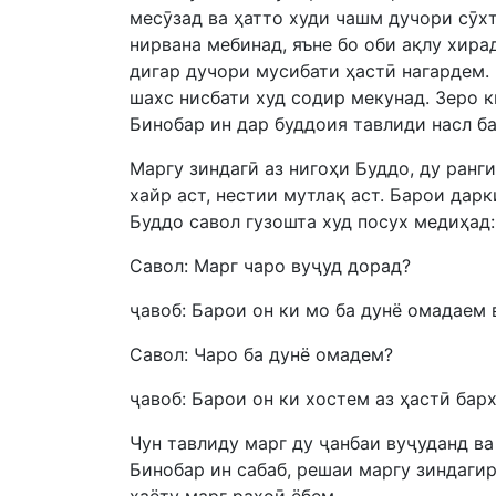
месӯзад ва ҳатто худи чашм дучори сӯхт
нирвана мебинад, яъне бо оби ақлу хир
дигар дучори мусибати ҳастӣ нагардем.
шахс нисбати худ содир мекунад. Зеро к
Бинобар ин дар буддоия тавлиди насл ба
Маргу зиндагӣ аз нигоҳи Буддо, ду ранги
хайр аст, нестии мутлақ аст. Барои дарк
Буддо савол гузошта худ посух медиҳад:
Савол: Марг чаро вуҷуд дорад?
ҷавоб: Барои он ки мо ба дунё омадаем 
Савол: Чаро ба дунё омадем?
ҷавоб: Барои он ки хостем аз ҳастӣ бар
Чун тавлиду марг ду ҷанбаи вуҷуданд ва
Бинобар ин сабаб, решаи маргу зиндагир