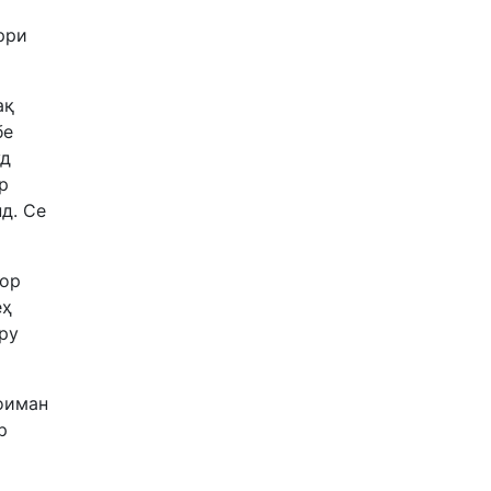
рри
ақ
бе
уд
р
нд. Се
зор
еҳ
ору
доиман
р