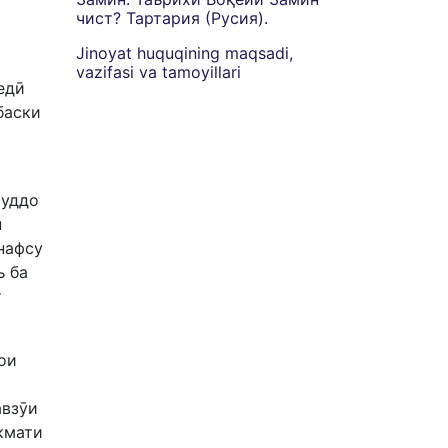
чист? Тартария (Русия).
Jinoyat huquqining maqsadi,
vazifasi va tamoyillari
едӣ
баски
Буддо
н
 нафсу
ъ ба
т
ои
авзӯи
кмати