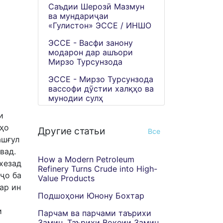
Саъдии Шерозӣ Мазмун
ва мундариҷаи
«Гулистон» ЭССЕ / ИНШО
ЭССЕ - Васфи занону
модарон дар ашъори
Мирзо Турсунзода
ЭССЕ - Мирзо Турсунзода
вассофи дӯстии халқҳо ва
мунодии сулҳ
и
тҳо
Другие статьи
Все
ашғул
вад.
How a Modern Petroleum
хезад
Refinery Turns Crude into High-
ҷо ба
Value Products
ар ин
Подшоҳони Юнону Бохтар
и
Парчам ва парчами таърихи
Замин. Таърихи Воқеии Замин