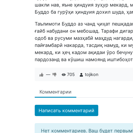
шакли нав, яъне ҳиндуия зуҳур мекард, 
Буддо ба гурӯҳи ҳиндуия дохил шуда, ҳ
Таълимоти Буддо аз чанд ҷиҳат пешқада
ғайб набудани он мебошад. Тарафи дигар
одоб ва русуми мазҳабӣ маҳдуд нагардид
пайғамбарӣ накарда, тасдиқ намуд, ки 
мекард, ки ҳеҷ кадом ақидаи ӯро бечуну
пардозанд ва кӯшиш намоянд иштибоҳот
—
705
tojikon
Комментарии
Написать комментарий
Нет комментариев. Ваш будет первым