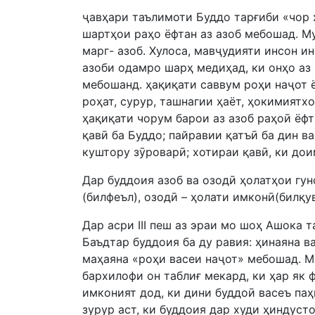
ҷавҳари таълимоти Буддо тарғиби «чор ҳ
шартҳои раҳо ёфтан аз азоб мебошад. Му
марг- азоб. Хулоса, мавҷудияти инсон ин
азоби одамро шарҳ медиҳад, ки онҳо аз
мебошанд. ҳақиқати саввум роҳи наҷот 
роҳат, сурур, ташнагии ҳаёт, ҳокимиятх
ҳақиқати чорум барои аз азоб раҳоӣ ёф
қавӣ ба Буддо; пайравии қатъӣ ба дин в
куштору зӯроварӣ; хотираи қавӣ, ки дои
Дар буддоия азоб ва озодӣ ҳолатҳои гун
(билфеъл), озодӣ – ҳолати имконӣ(билқу
Дар асри III пеш аз эраи мо шоҳ Ашока 
Баъдтар буддоия ба ду равия: ҳинаяна в
маҳаяна «роҳи васеи наҷот» мебошад. М
бархилофи он таблиғ мекард, ки ҳар як
имконият дод, ки дини буддоӣ васеъ паҳ
зурур аст, ки буддоия дар худи ҳиндуст