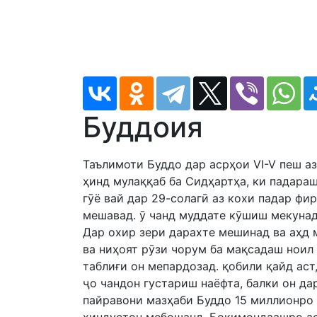
Буддоия
Таълимоти Буддо дар асрҳои VI-V пеш а
ҳинд мулаққаб ба Сидҳартҳа, ки падара
гӯё вай дар 29-солагӣ аз кохи падар фи
мешавад. ӯ чанд муддате кӯшиш мекунад
Дар охир зери дарахте мешинад ва аҳд м
ва ниҳоят рӯзи чорум ба мақсадаш ноил 
таблиғи он мепардозад. қобили қайд аст,
ҷо чандон густариш наёфта, балки он да
пайравони мазҳаби Буддо 15 миллионро 