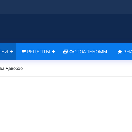
ТЬИ
РЕЦЕПТЫ
ФОТОАЛЬБОМЫ
ЗН
ва Ҷавобҳо