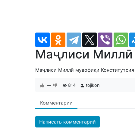
Маҷлиси Миллӣ 
Маҷлиси Миллӣ мувофиқи Конститутсия 
—
814
tojikon
Комментарии
Написать комментарий