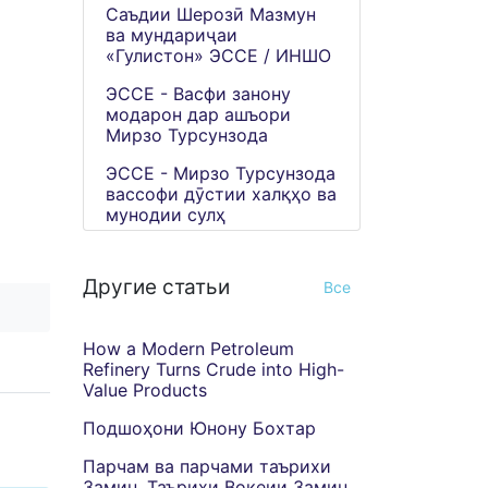
Саъдии Шерозӣ Мазмун
ва мундариҷаи
«Гулистон» ЭССЕ / ИНШО
ЭССЕ - Васфи занону
модарон дар ашъори
Мирзо Турсунзода
ЭССЕ - Мирзо Турсунзода
вассофи дӯстии халқҳо ва
мунодии сулҳ
Другие статьи
Все
How a Modern Petroleum
Refinery Turns Crude into High-
Value Products
Подшоҳони Юнону Бохтар
Парчам ва парчами таърихи
Замин. Таърихи Воқеии Замин