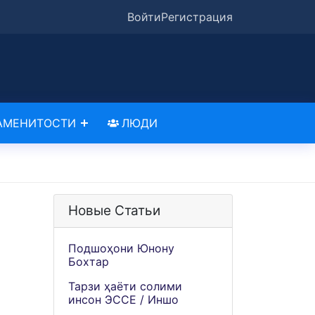
Войти
Регистрация
АМЕНИТОСТИ
ЛЮДИ
Новые Статьи
Подшоҳони Юнону
Бохтар
Тарзи ҳаёти солими
инсон ЭССЕ / Иншо