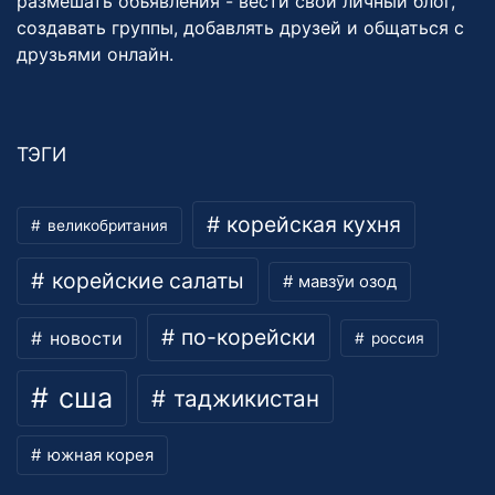
размешать объявления - вести свой личный блог,
создавать группы, добавлять друзей и общаться с
друзьями онлайн.
ТЭГИ
корейская кухня
великобритания
корейские салаты
мавзӯи озод
по-корейски
новости
россия
сша
таджикистан
южная корея