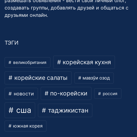
размешать объявления - вести свой личный блог,
создавать группы, добавлять друзей и общаться с
друзьями онлайн.
ТЭГИ
корейская кухня
великобритания
корейские салаты
мавзӯи озод
по-корейски
новости
россия
сша
таджикистан
южная корея