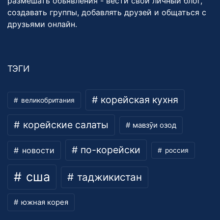
размешать объявления - вести свой личный блог,
создавать группы, добавлять друзей и общаться с
друзьями онлайн.
ТЭГИ
корейская кухня
великобритания
корейские салаты
мавзӯи озод
по-корейски
новости
россия
сша
таджикистан
южная корея