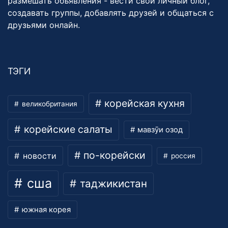
размешать объявления - вести свой личный блог,
создавать группы, добавлять друзей и общаться с
друзьями онлайн.
ТЭГИ
корейская кухня
великобритания
корейские салаты
мавзӯи озод
по-корейски
новости
россия
сша
таджикистан
южная корея