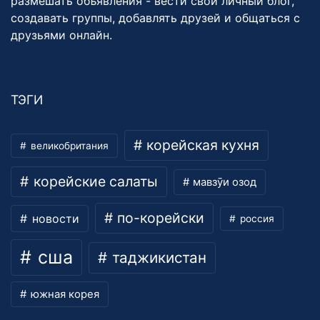
размешать объявления - вести свой личный блог,
создавать группы, добавлять друзей и общаться с
друзьями онлайн.
ТЭГИ
корейская кухня
великобритания
корейские салаты
мавзӯи озод
по-корейски
новости
россия
сша
таджикистан
южная корея