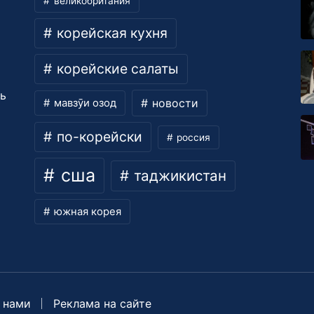
великобритания
корейская кухня
корейские салаты
ть
новости
мавзӯи озод
по-корейски
россия
сша
таджикистан
южная корея
 нами
Реклама на сайте