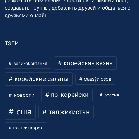
размешать объявления - вести свой личный блог,
создавать группы, добавлять друзей и общаться с
друзьями онлайн.
ТЭГИ
корейская кухня
великобритания
корейские салаты
мавзӯи озод
по-корейски
новости
россия
сша
таджикистан
южная корея