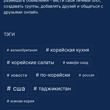
размешать объявления - вести свой личный блог,
создавать группы, добавлять друзей и общаться с
друзьями онлайн.
ТЭГИ
корейская кухня
великобритания
корейские салаты
мавзӯи озод
по-корейски
новости
россия
сша
таджикистан
южная корея