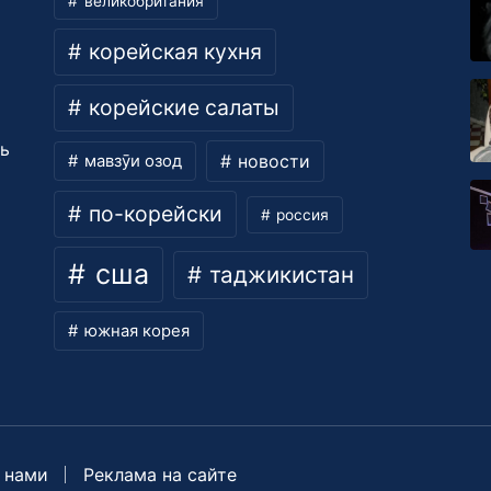
великобритания
корейская кухня
корейские салаты
ть
новости
мавзӯи озод
по-корейски
россия
сша
таджикистан
южная корея
 нами
Реклама на сайте