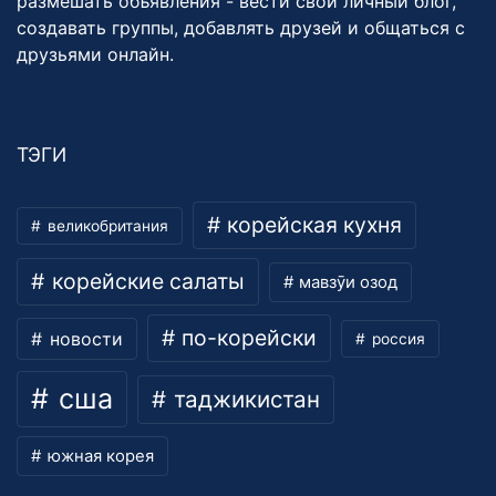
размешать объявления - вести свой личный блог,
создавать группы, добавлять друзей и общаться с
друзьями онлайн.
ТЭГИ
корейская кухня
великобритания
корейские салаты
мавзӯи озод
по-корейски
новости
россия
сша
таджикистан
южная корея