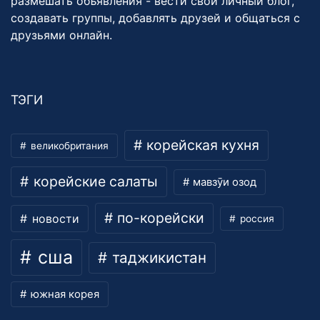
размешать объявления - вести свой личный блог,
создавать группы, добавлять друзей и общаться с
друзьями онлайн.
ТЭГИ
корейская кухня
великобритания
корейские салаты
мавзӯи озод
по-корейски
новости
россия
сша
таджикистан
южная корея