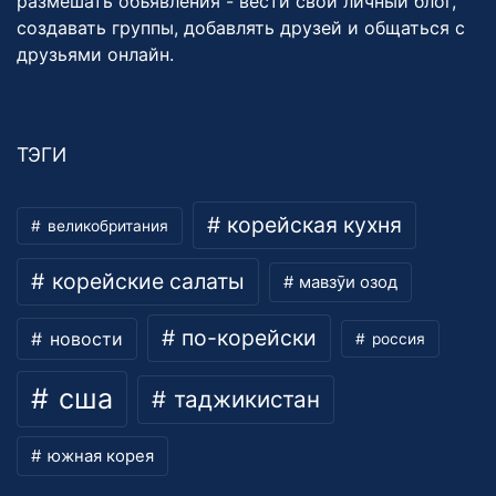
размешать объявления - вести свой личный блог,
создавать группы, добавлять друзей и общаться с
друзьями онлайн.
ТЭГИ
корейская кухня
великобритания
корейские салаты
мавзӯи озод
по-корейски
новости
россия
сша
таджикистан
южная корея