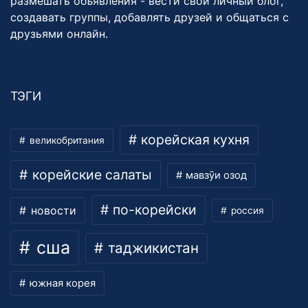
размешать объявления - вести свой личный блог,
создавать группы, добавлять друзей и общаться с
друзьями онлайн.
ТЭГИ
корейская кухня
великобритания
корейские салаты
мавзӯи озод
по-корейски
новости
россия
сша
таджикистан
южная корея