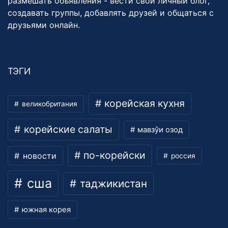
размешать объявления - вести свой личный блог,
создавать группы, добавлять друзей и общаться с
друзьями онлайн.
ТЭГИ
корейская кухня
великобритания
корейские салаты
мавзӯи озод
по-корейски
новости
россия
сша
таджикистан
южная корея