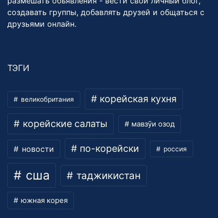
размешать объявления - вести свой личный блог,
создавать группы, добавлять друзей и общаться с
друзьями онлайн.
ТЭГИ
корейская кухня
великобритания
корейские салаты
мавзӯи озод
по-корейски
новости
россия
сша
таджикистан
южная корея