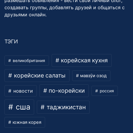
размешать объявления - вести свой личный блог,
создавать группы, добавлять друзей и общаться с
друзьями онлайн.
ТЭГИ
корейская кухня
великобритания
корейские салаты
мавзӯи озод
по-корейски
новости
россия
сша
таджикистан
южная корея