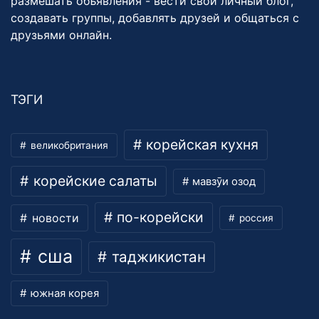
размешать объявления - вести свой личный блог,
создавать группы, добавлять друзей и общаться с
друзьями онлайн.
ТЭГИ
корейская кухня
великобритания
корейские салаты
мавзӯи озод
по-корейски
новости
россия
сша
таджикистан
южная корея