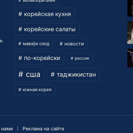
великобритания
корейская кухня
корейские салаты
ть
новости
мавзӯи озод
по-корейски
россия
сша
таджикистан
южная корея
 нами
Реклама на сайте