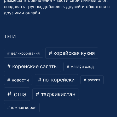
размешать объявления - вести свой личный блог,
создавать группы, добавлять друзей и общаться с
друзьями онлайн.
ТЭГИ
корейская кухня
великобритания
корейские салаты
мавзӯи озод
по-корейски
новости
россия
сша
таджикистан
южная корея