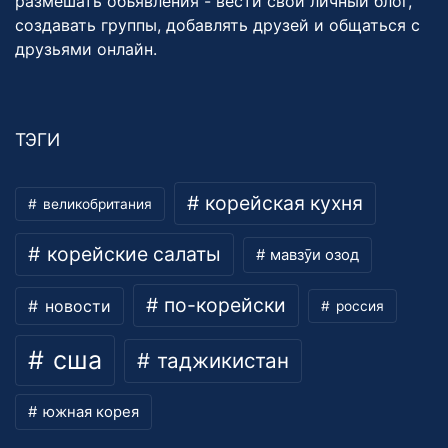
размешать объявления - вести свой личный блог,
создавать группы, добавлять друзей и общаться с
друзьями онлайн.
ТЭГИ
корейская кухня
великобритания
корейские салаты
мавзӯи озод
по-корейски
новости
россия
сша
таджикистан
южная корея