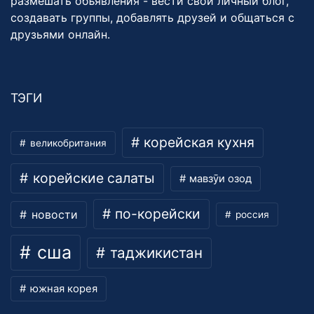
размешать объявления - вести свой личный блог,
создавать группы, добавлять друзей и общаться с
друзьями онлайн.
ТЭГИ
корейская кухня
великобритания
корейские салаты
мавзӯи озод
по-корейски
новости
россия
сша
таджикистан
южная корея