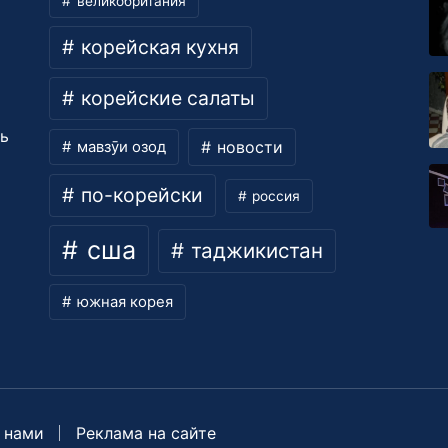
великобритания
корейская кухня
корейские салаты
ть
новости
мавзӯи озод
по-корейски
россия
сша
таджикистан
южная корея
 нами
Реклама на сайте