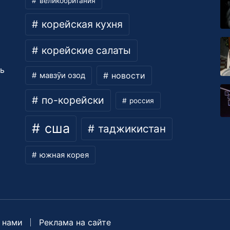
великобритания
корейская кухня
корейские салаты
ть
новости
мавзӯи озод
по-корейски
россия
сша
таджикистан
южная корея
 нами
Реклама на сайте