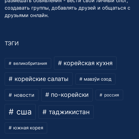
размешать объявления - вести свой личный блог,
создавать группы, добавлять друзей и общаться с
друзьями онлайн.
ТЭГИ
корейская кухня
великобритания
корейские салаты
мавзӯи озод
по-корейски
новости
россия
сша
таджикистан
южная корея