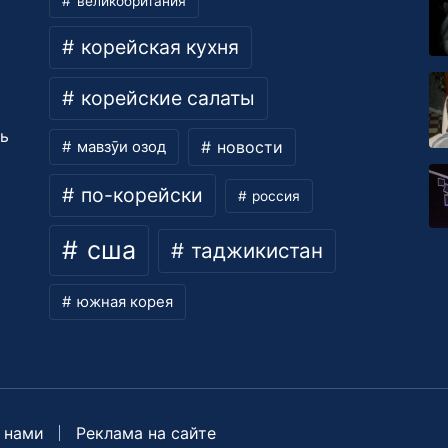
великобритания
корейская кухня
корейские салаты
ть
новости
мавзӯи озод
по-корейски
россия
сша
таджикистан
южная корея
 нами
Реклама на сайте