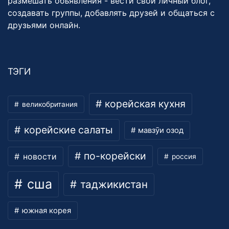
размешать объявления - вести свой личный блог,
создавать группы, добавлять друзей и общаться с
друзьями онлайн.
ТЭГИ
корейская кухня
великобритания
корейские салаты
мавзӯи озод
по-корейски
новости
россия
сша
таджикистан
южная корея