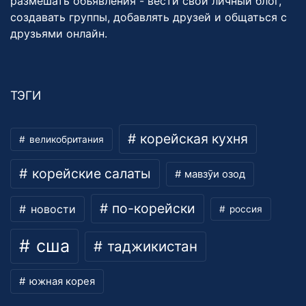
размешать объявления - вести свой личный блог,
создавать группы, добавлять друзей и общаться с
друзьями онлайн.
ТЭГИ
корейская кухня
великобритания
корейские салаты
мавзӯи озод
по-корейски
новости
россия
сша
таджикистан
южная корея