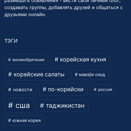
размешать объявления - вести свой личный блог,
создавать группы, добавлять друзей и общаться с
друзьями онлайн.
ТЭГИ
корейская кухня
великобритания
корейские салаты
мавзӯи озод
по-корейски
новости
россия
сша
таджикистан
южная корея