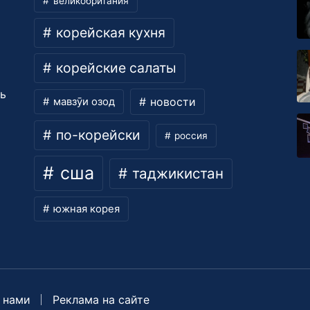
великобритания
корейская кухня
корейские салаты
ть
новости
мавзӯи озод
по-корейски
россия
сша
таджикистан
южная корея
 нами
Реклама на сайте