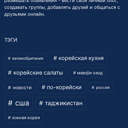
размешать объявления - вести свой личный блог,
создавать группы, добавлять друзей и общаться с
друзьями онлайн.
ТЭГИ
корейская кухня
великобритания
корейские салаты
мавзӯи озод
по-корейски
новости
россия
сша
таджикистан
южная корея