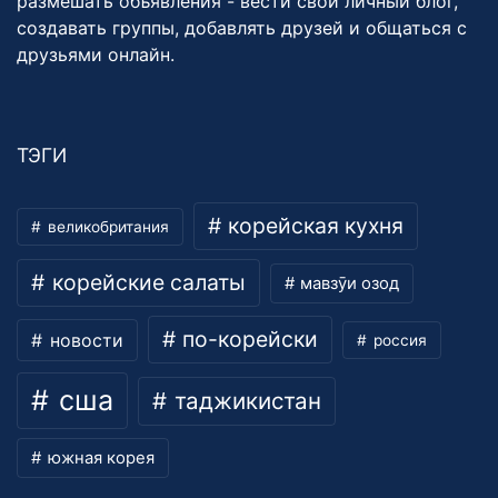
размешать объявления - вести свой личный блог,
создавать группы, добавлять друзей и общаться с
друзьями онлайн.
ТЭГИ
корейская кухня
великобритания
корейские салаты
мавзӯи озод
по-корейски
новости
россия
сша
таджикистан
южная корея