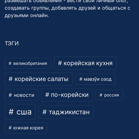
размешать объявления - вести свой личный блог,
создавать группы, добавлять друзей и общаться с
друзьями онлайн.
ТЭГИ
корейская кухня
великобритания
корейские салаты
мавзӯи озод
по-корейски
новости
россия
сша
таджикистан
южная корея