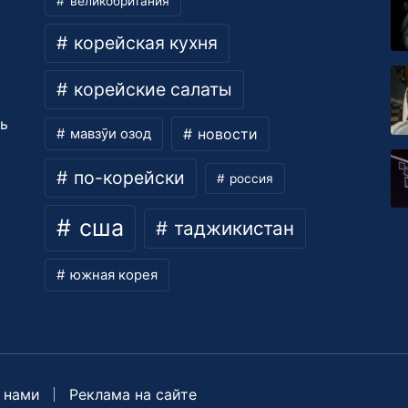
великобритания
корейская кухня
корейские салаты
ть
новости
мавзӯи озод
по-корейски
россия
сша
таджикистан
южная корея
 нами
Реклама на сайте